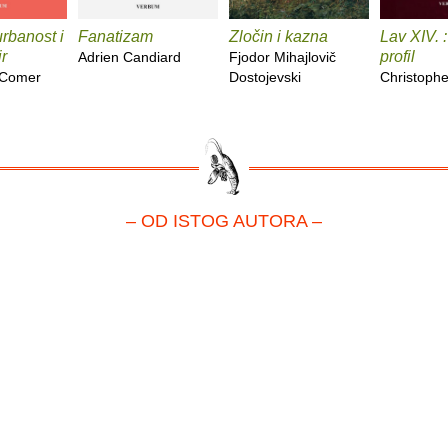
rbanost i
Fanatizam
Zločin i kazna
Lav XIV. :
r
profil
Adrien Candiard
Fjodor Mihajlovič
 Comer
Dostojevski
Christoph
– OD ISTOG AUTORA –