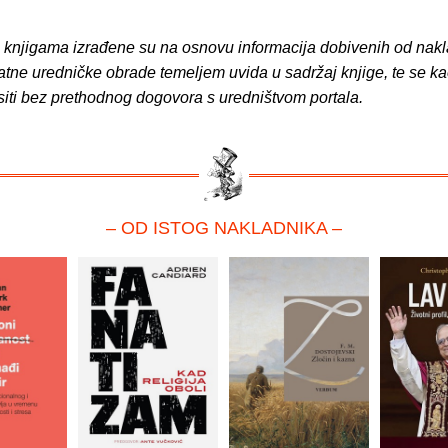
o knjigama izrađene su na osnovu informacija dobivenih od nakl
atne uredničke obrade temeljem uvida u sadržaj knjige, te se ka
siti bez prethodnog dogovora s uredništvom portala.
– OD ISTOG NAKLADNIKA –