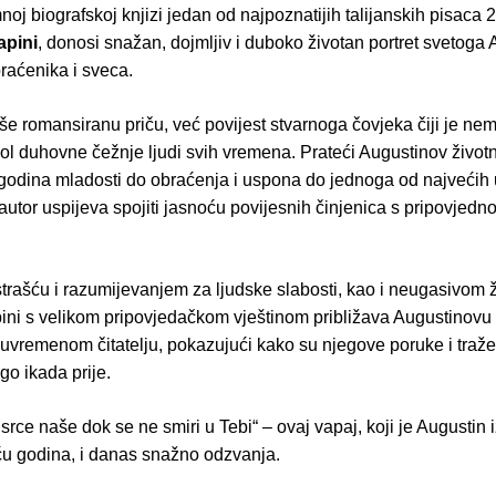
noj biografskoj knjizi jedan od najpoznatijih talijanskih pisaca 2
apini
, donosi snažan, dojmljiv i duboko životan portret svetoga
raćenika i sveca.
še romansiranu priču, već povijest stvarnoga čovjeka čiji je nem
l duhovne čežnje ljudi svih vremena. Prateći Augustinov životn
godina mladosti do obraćenja i uspona do jednoga od najveći
autor uspijeva spojiti jasnoću povijesnih činjenica s pripovje
strašću i razumijevanjem za ljudske slabosti, kao i neugasivom 
pini s velikom pripovjedačkom vještinom približava Augustinovu
uvremenom čitatelju, pokazujući kako su njegove poruke i traž
ego ikada prije.
srce naše dok se ne smiri u Tebi“ – ovaj vapaj, koji je Augustin i
uću godina, i danas snažno odzvanja.