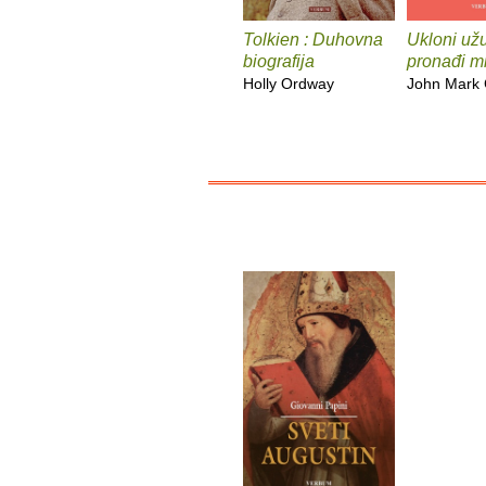
Tolkien : Duhovna
Ukloni užu
biografija
pronađi mi
Holly Ordway
John Mark