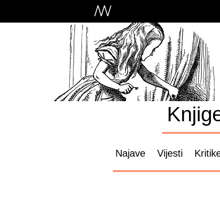
Knjig
Najave
Vijesti
Kritik