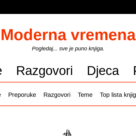
Moderna vremena
Pogledaj... sve je puno knjiga.
e
Razgovori
Djeca
e
Preporuke
Razgovori
Teme
Top lista knji