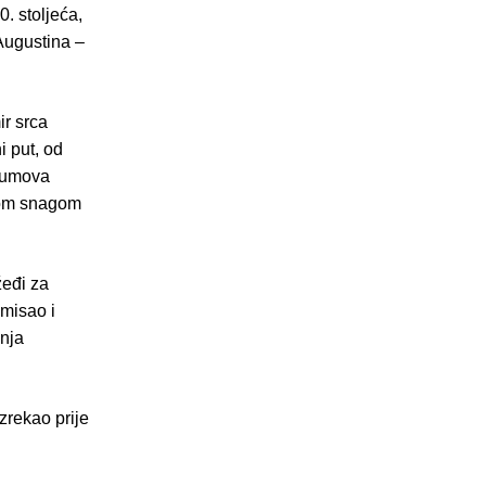
0. stoljeća,
 Augustina –
ir srca
i put, od
h umova
dnom snagom
žeđi za
 misao i
enja
zrekao prije