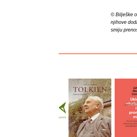
© Bilješke 
njihove dod
smiju preno