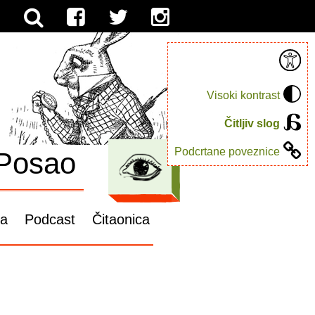
Visoki kontrast
Čitljiv slog
Podcrtane poveznice
Posao
ga
Podcast
Čitaonica