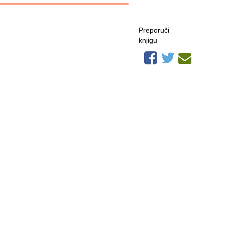
Preporuči
knjigu