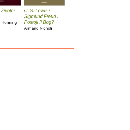
 Životni
C. S. Lewis i
Sveti Augustin
Fokusira
Sigmund Freud :
Giovanni Papini
Cal Newp
Postoji li Bog?
e Henning
Armand Nicholi