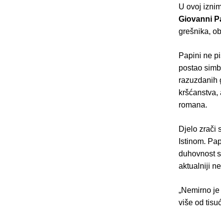
U ovoj iznim
Giovanni P
grešnika, ob
Papini ne pi
postao simbo
razuzdanih 
kršćanstva, 
romana.
Djelo zrači 
Istinom. Pa
duhovnost s
aktualniji n
„Nemirno je 
više od tis