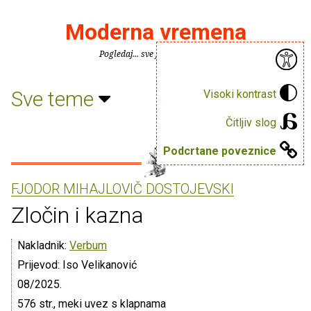
Moderna vremena
Pogledaj... sve je puno knjiga.
Sve teme
Visoki kontrast
Čitljiv slog
Podcrtane poveznice
FJODOR MIHAJLOVIČ DOSTOJEVSKI
Zločin i kazna
Nakladnik:
Verbum
Prijevod: Iso Velikanović
08/2025.
576 str., meki uvez s klapnama