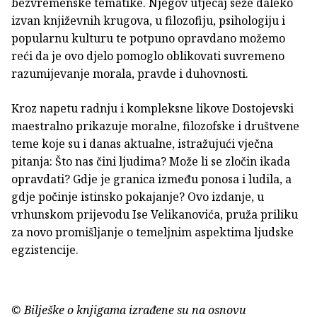
bezvremenske tematike. Njegov utjecaj seže daleko
izvan književnih krugova, u filozofiju, psihologiju i
popularnu kulturu te potpuno opravdano možemo
reći da je ovo djelo pomoglo oblikovati suvremeno
razumijevanje morala, pravde i duhovnosti.
Kroz napetu radnju i kompleksne likove Dostojevski
maestralno prikazuje moralne, filozofske i društvene
teme koje su i danas aktualne, istražujući vječna
pitanja: Što nas čini ljudima? Može li se zločin ikada
opravdati? Gdje je granica između ponosa i ludila, a
gdje počinje istinsko pokajanje? Ovo izdanje, u
vrhunskom prijevodu Ise Velikanovića, pruža priliku
za novo promišljanje o temeljnim aspektima ljudske
egzistencije.
© Bilješke o knjigama izrađene su na osnovu