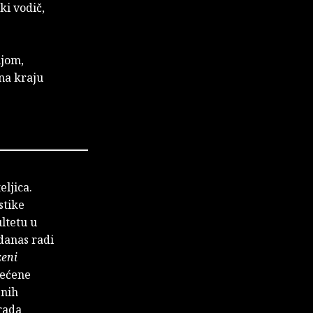
čki vodič,
ijom,
 na kraju
eljica.
stike
ultetu u
danas radi
zeni
većene
jnih
grada