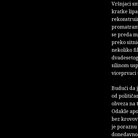
Vršnjaci sm
kratke lipa
rekonstruir
promatram 
se preda m
preko sitni
nekoliko fi
dvadesetog
silinom usp
viceprvaci 
Budući da j
od političa
obveza na 
Odakle apok
bez krovova
je poraznu i
donedavno m