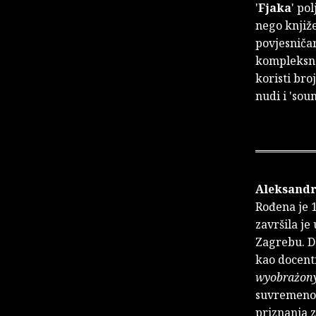
'
Fjaka
' po
nego knjiž
povjesniča
kompleksna
koristi bro
nudi i 'sou
Aleksand
Rođena je 1
završila je
Zagrebu. Do
kao docent
wyobrażon
suvremenoj 
priznanja z