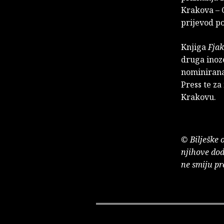
Krakova – 
prijevod p
Knjiga
Fja
druga inoz
nominirana
Press te za
Krakovu.
© Bilješke 
njihove dod
ne smiju pr