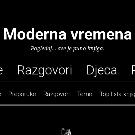
Moderna vremena
Pogledaj... sve je puno knjiga.
e
Razgovori
Djeca
e
Preporuke
Razgovori
Teme
Top lista knji