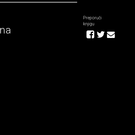
Preporuči
knjigu
ana