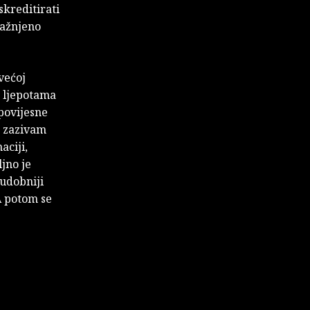
skreditirati
kažnjeno
većoj
m ljepotama
 povijesne
, zazivam
aciji,
ljno je
 udobniji
A potom se