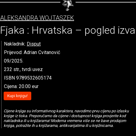
ALEKSANDRA WOJTASZEK
Fjaka : Hrvatska – pogled izv
Nakladnik:
Disput
Prijevod: Adrian Cvitanović
09/2025.
232 str., tvrdi uvez
ISBN 9789532605174
Cijena: 20.00 eur
Kupi knjigu!
Cijene knjiga su informativnog karaktera, navodimo prvu cijenu po izlasku
knjige iz tiska. Preporučamo da cijene i dostupnost knjiga provjerite kod
nakladnika ili u knjižarama! Moderna vremena više se ne bave prodajom
knjiga, potražite ih u knjižarama, antikvarijatima ili u knjižnicama.