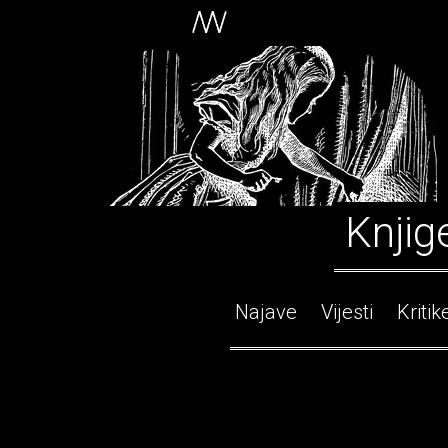
Knjig
Najave
Vijesti
Kritik