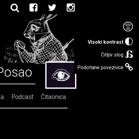
Visoki kontrast
Čitljiv slog
Posao
Podcrtane poveznice
ga
Podcast
Čitaonica