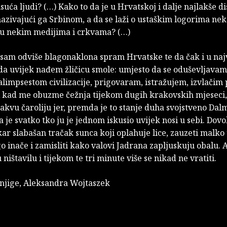
suća ljudi? (…) Kako to da je u Hrvatskoj i dalje najlakše di
nazivajući ga Srbinom, a da se laži o ustaškim logorima ne
 u nekim medijima i crkvama? (…)
sam odviše blagonaklona spram Hrvatske te da čak i u naj
da uvijek nađem žličicu smole: umjesto da se oduševljava
alimpsestom civilizacije, prigovaram, istražujem, izvlačim
 A kad me obuzme čežnja tijekom dugih krakovskih mjeseci
akvu čaroliju jer, premda je to stanje duha svojstveno Dalm
 je svatko tko ju je jednom iskusio uvijek nosi u sebi. Dovo
kar slabašan tračak sunca koji oplahuje lice, zauzeti malko
o inače i zamisliti kako valovi Jadrana zapljuskuju obalu. 
 ništavilu i tijekom te tri minute više se nikad ne vratiti.
knjige, Aleksandra Wojtaszek