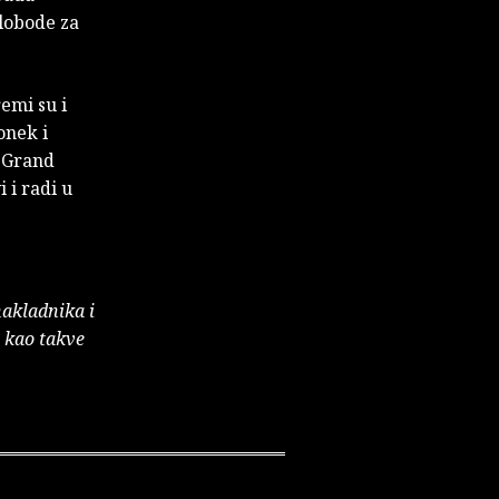
lobode za
remi su i
onek i
– Grand
 i radi u
nakladnika i
e kao takve