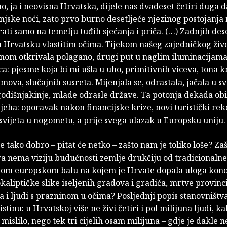
o, ja i neovisna Hrvatska, dijele nas dvadeset četiri duga d
njske noći, zato prvo burno desetljeće njezinog postojanj
ati samo na temelju tuđih sjećanja i priča. (…) Zadnjih des
Hrvatsku vlastitim očima. Tijekom našeg zajedničkog živ
nom otkrivala polagano, drugi put u naglim iluminacijama
ca: pjesme koja bi mi ušla u uho, primitivnih viceva, tona kn
lmova, slučajnih susreta. Mijenjala se, odrastala, jačala u sv
odišnjakinje, mlade odrasle države. Ta potonja dekada obi
jeha: oporavak nakon financijske krize, novi turistički rek
svijeta u nogometu, a prije svega ulazak u Europsku uniju.
e tako dobro – pitat će netko – zašto nam je toliko loše? Za
ra nema viziju budućnosti zemlje drukčiju od tradicionalne
tom europskom balu na kojem je Hrvate dopala uloga kon
aliptičke slike iseljenih gradova i gradića, mrtve provinci
 i ljudi s prazninom u očima? Posljednji popis stanovništv
stinu: u Hrvatskoj više ne živi četiri i pol milijuna ljudi, k
islilo, nego tek tri cijelih osam milijuna – gdje je dakle ne