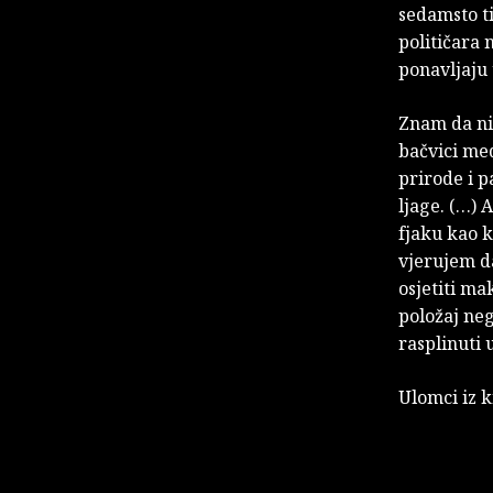
sedamsto ti
političara 
ponavljaju
Znam da ni
bačvici me
prirode i p
ljage. (…)
fjaku kao k
vjerujem da
osjetiti ma
položaj neg
rasplinuti u
Ulomci iz 