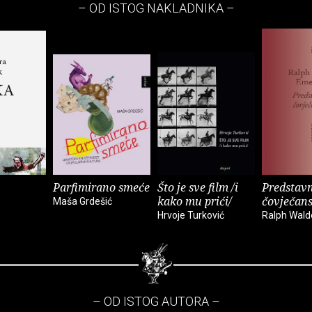
– OD ISTOG NAKLADNIKA –
Parfimirano smeće
Što je sve film /i
Predstavn
kako mu prići/
čovječan
Maša Grdešić
Hrvoje Turković
Ralph Wal
– OD ISTOG AUTORA –