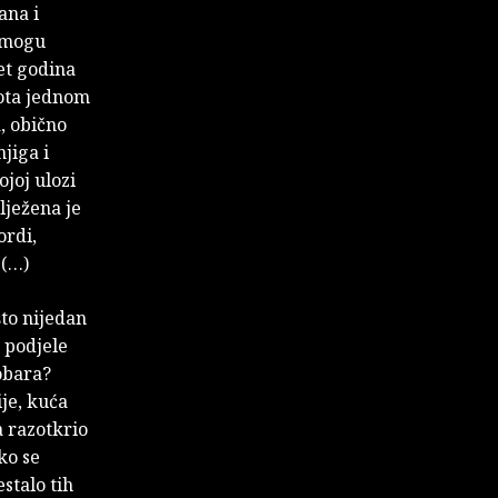
ana i
a mogu
et godina
ota jednom
, obično
jiga i
ojoj ulozi
lježena je
ordi,
 (…)
što nijedan
 podjele
obara?
je, kuća
a razotkrio
ako se
stalo tih