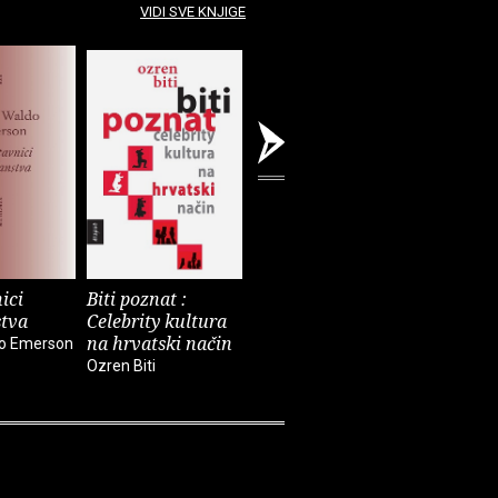
VIDI SVE KNJIGE
ici
Biti poznat :
Prozori
Strah od
stva
Celebrity kultura
Višnja Pentić
Natka Badu
na hrvatski način
do Emerson
Ozren Biti