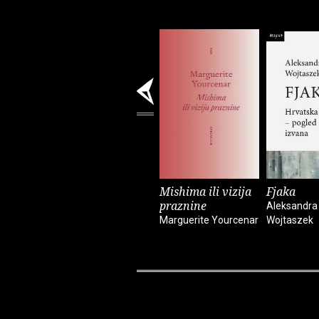
Mishima ili vizija
Fjaka
praznine
Aleksandra
Marguerite Yourcenar
Wojtaszek