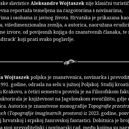
ljske slavistice
Aleksandre Wojtaszek
nije klasični turisti
evna reportaža temeljena na razgovorima s novinarima,
rima i osobama iz javnog života. Hrvatska je prikazana kao
, višedimenzionalna zemlja, a autorica, naoružana erudic
jne izvore, od povijesnih knjiga do znanstvenih članaka, te
ndtrack' koji prati svako poglavlje.
ra Wojtaszek
poljska je znanstvenica, novinarka i prevodit
991. godine, odrasla na selu u južnoj Poljskoj. Studij kroati
 u Krakovu, a četiri semestra provela je na Filozofskom fak
ktorirala je književnost na Jagelonskom sveučilištu, gdje 
ica. Autorica je znanstvene monografije
Topografie przestr
ych
(
Topografije imaginarnih prostora
) iz 2023. godine, pos
hrvatskoj i srpskoj žanrovskoj fantastici. Dobitnica je bro
a svoj prevoditeljski i novinarski rad, među kojima su na