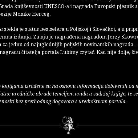
Grada književnosti UNESCO-a i nagrada Europski pjesnik s
oezije Monike Herceg.
ka
stekla je status bestselera u Poljskoj i Slovačkoj, a u prip
emna izdanja. Za nju je nagrađena nagradom Jerzy Skowr
 za jednu od najuglednijih poljskih novinarskih nagrada 
 nagradu čitatelja portala Lubimy czytać. Kad nije dolje, živi
o knjigama izrađene su na osnovu informacija dobivenih od 
atne uredničke obrade temeljem uvida u sadržaj knjige, te s
enositi bez prethodnog dogovora s uredništvom portala.