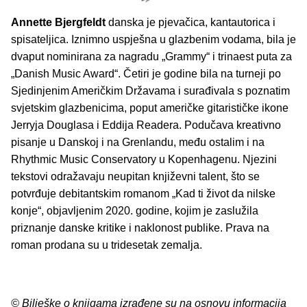
Annette Bjergfeldt
danska je pjevačica, kantautorica i
spisateljica. Iznimno uspješna u glazbenim vodama, bila je
dvaput nominirana za nagradu „Grammy“ i trinaest puta za
„Danish Music Award“. Četiri je godine bila na turneji po
Sjedinjenim Američkim Državama i surađivala s poznatim
svjetskim glazbenicima, poput američke gitarističke ikone
Jerryja Douglasa i Eddija Readera. Podučava kreativno
pisanje u Danskoj i na Grenlandu, među ostalim i na
Rhythmic Music Conservatory u Kopenhagenu. Njezini
tekstovi odražavaju neupitan književni talent, što se
potvrđuje debitantskim romanom „Kad ti život da nilske
konje“, objavljenim 2020. godine, kojim je zaslužila
priznanje danske kritike i naklonost publike. Prava na
roman prodana su u tridesetak zemalja.
© Bilješke o knjigama izrađene su na osnovu informacija