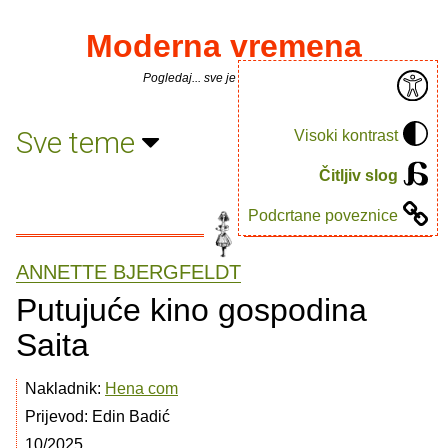
Moderna vremena
Pogledaj... sve je puno knjiga.
Sve teme
Visoki kontrast
Čitljiv slog
Podcrtane poveznice
ANNETTE BJERGFELDT
Putujuće kino gospodina
Saita
Nakladnik:
Hena com
Prijevod: Edin Badić
10/2025.