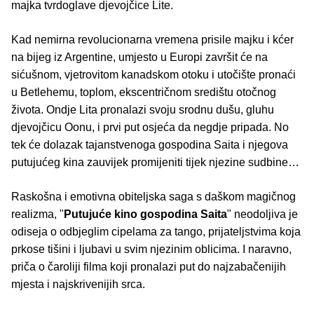
majka tvrdoglave djevojčice Lite.
Kad nemirna revolucionarna vremena prisile majku i kćer
na bijeg iz Argentine, umjesto u Europi završit će na
sićušnom, vjetrovitom kanadskom otoku i utočište pronaći
u Betlehemu, toplom, ekscentričnom središtu otočnog
života. Ondje Lita pronalazi svoju srodnu dušu, gluhu
djevojčicu Oonu, i prvi put osjeća da negdje pripada. No
tek će dolazak tajanstvenoga gospodina Saita i njegova
putujućeg kina zauvijek promijeniti tijek njezine sudbine…
Raskošna i emotivna obiteljska saga s daškom magičnog
realizma, "
Putujuće kino gospodina Saita
" neodoljiva je
odiseja o odbjeglim cipelama za tango, prijateljstvima koja
prkose tišini i ljubavi u svim njezinim oblicima. I naravno,
priča o čaroliji filma koji pronalazi put do najzabačenijih
mjesta i najskrivenijih srca.