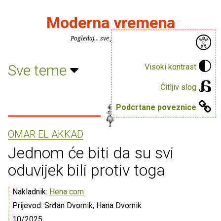
Moderna vremena
Pogledaj... sve je puno knjiga.
Sve teme
Visoki kontrast
Čitljiv slog
Podcrtane poveznice
OMAR EL AKKAD
Jednom će biti da su svi
oduvijek bili protiv toga
Nakladnik:
Hena com
Prijevod: Srđan Dvornik, Hana Dvornik
10/2025.