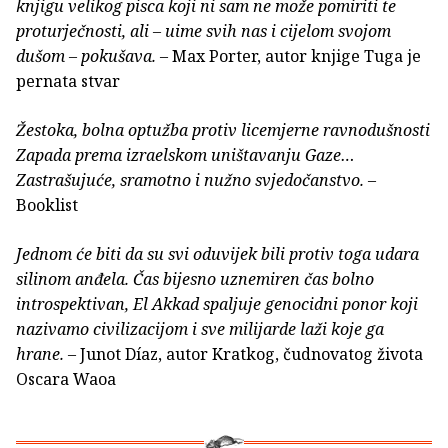
knjigu velikog pisca koji ni sam ne može pomiriti te
proturječnosti, ali – uime svih nas i cijelom svojom
dušom – pokušava.
– Max Porter, autor knjige Tuga je
pernata stvar
Žestoka, bolna optužba protiv licemjerne ravnodušnosti
Zapada prema izraelskom uništavanju Gaze…
Zastrašujuće, sramotno i nužno svjedočanstvo.
–
Booklist
Jednom će biti da su svi oduvijek bili protiv toga udara
silinom anđela. Čas bijesno uznemiren čas bolno
introspektivan, El Akkad spaljuje genocidni ponor koji
nazivamo civilizacijom i sve milijarde laži koje ga
hrane.
– Junot Díaz, autor Kratkog, čudnovatog života
Oscara Waoa