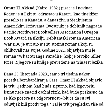
Omar El Akkad
(Kairo, 1982.) pisac je i novinar.
Rođen je u Egiptu, odrastao u Kataru, kao tinejdžer
preselio se u Kanadu, a danas živi u Sjedinjenim
Američkim Državama. Dvostruki je dobitnik nagrade
Pacific Northwest Booksellers Association i Oregon
Book Award za fikciju. Debitantski roman American
War BBC je uvrstio među stotinu romana koji su
oblikovali naš svijet. Godine 2021. objavljen mu je
roman "What Strange Paradise" koji je osvojio Giller
Prize. Njegove su knjige prevedene na trinaest jezika.
Dana 25. listopada 2023., samo tri tjedna nakon
početka bombardiranja Gaze, Omar El Akkad objavio
je tvit: „Jednom, kad bude sigurno, kad izgovoriti
istinu neće značiti osobni rizik, kad bude prekasno da
se itko pozove na odgovornost – bit će da su svi
oduvijek bili protiv toga.“ Taj je tvit pregledan više od