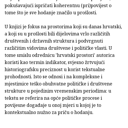
pokušavajući ispričati koherentnu (pri)povijest o
tome što je sve hodanje značilo u prošlosti.
U knjizi je fokus na prostorima koji su danas hrvatski,
a koji su u prošlosti bili dijelovima vrlo različitih
društvenih i državnih struktura i podvrgnuti
različitim vidovima društvene i političke vlasti. U
tome smislu odrednicu 'hrvatski prostori' autorica
koristi kao termin indikator, svjesno žrtvujući
historiografsku preciznost u korist tekstualne
prohodnosti. Isto se odnosi i na kompleksne i
mjestimice teško obuhvatne političke i društvene
strukture u pojedinim vremenskim periodima: u
tekstu se referira na opće političke procese i
povijesne događaje u onoj mjeri u kojoj je to
kontekstualno nužno za priču o hodanju.