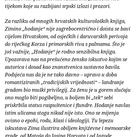
tijekom koje su razbijani srpski izlozi i prozori.
Za razliku od mnogih hrvatskih kulturoloških knjiga,
Zimino „hodanje“ nije zagrebocentrično i doista se bavi
cijelom Hrvatskom, od osječkih i daruvarskih perivoja
do riječkog Korza i primorskih riva s palmama. Što je
još važnije, „Hodanje“ je rodno senzibilna knjiga.
Upozorava nas na prešućeno žensko iskustvo kojim se
autorica i dosad kao znanstvenica sustavno bavila.
Podsjeća nas da je ne tako davno – upravo u doba
romantiziranih „tradicijskih vrijednosti“ – landranje
gradom bio muški privilegij. Za ženu je u gorem slučaju
ono moglo biti pogibeljno, u boljem bi „tek“ sebi
priskrbila status raspuštenice i flundre. Hodanje navlas
istim ulicama stoga nikad nije isto. Ono se mijenja
ovisno o epohi, rodu, klasi i ideologiji. Tu lepezu
iskustava Zima ilustrira obiljem književne i memoarske
građe, od Matoša do Josipa Horvata i od Jagode