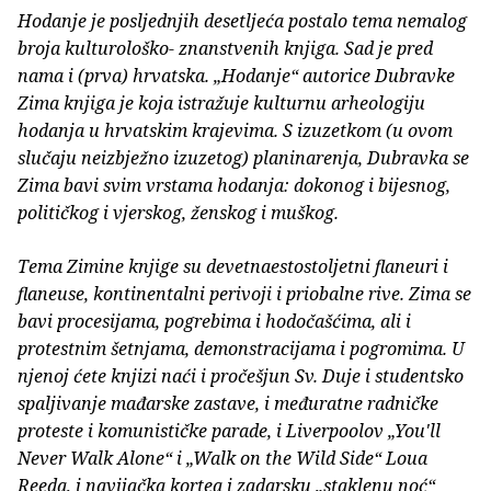
Hodanje je posljednjih desetljeća postalo tema nemalog
broja kulturološko- znanstvenih knjiga. Sad je pred
nama i (prva) hrvatska. „Hodanje“ autorice Dubravke
Zima knjiga je koja istražuje kulturnu arheologiju
hodanja u hrvatskim krajevima. S izuzetkom (u ovom
slučaju neizbježno izuzetog) planinarenja, Dubravka se
Zima bavi svim vrstama hodanja: dokonog i bijesnog,
političkog i vjerskog, ženskog i muškog.
Tema Zimine knjige su devetnaestostoljetni flaneuri i
flaneuse, kontinentalni perivoji i priobalne rive. Zima se
bavi procesijama, pogrebima i hodočašćima, ali i
protestnim šetnjama, demonstracijama i pogromima. U
njenoj ćete knjizi naći i pročešjun Sv. Duje i studentsko
spaljivanje mađarske zastave, i međuratne radničke
proteste i komunističke parade, i Liverpoolov „You'll
Never Walk Alone“ i „Walk on the Wild Side“ Loua
Reeda, i navijačka kortea i zadarsku „staklenu noć“