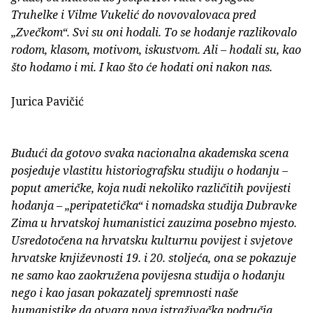
Truhelke i Vilme Vukelić do novovalovaca pred
„Zvečkom“. Svi su oni hodali. To se hodanje razlikovalo
rodom, klasom, motivom, iskustvom. Ali – hodali su, kao
što hodamo i mi. I kao što će hodati oni nakon nas.
Jurica Pavičić
Budući da gotovo svaka nacionalna akademska scena
posjeduje vlastitu historiografsku studiju o hodanju –
poput američke, koja nudi nekoliko različitih povijesti
hodanja – „peripatetička“ i nomadska studija Dubravke
Zima u hrvatskoj humanistici zauzima posebno mjesto.
Usredotočena na hrvatsku kulturnu povijest i svjetove
hrvatske književnosti 19. i 20. stoljeća, ona se pokazuje
ne samo kao zaokružena povijesna studija o hodanju
nego i kao jasan pokazatelj spremnosti naše
humanistike da otvara nova istraživačka područja