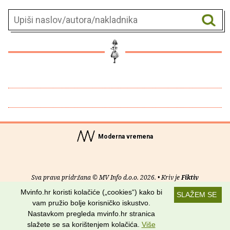
Moderna vremena
Sva prava pridržana © MV Info d.o.o. 2026. • Kriv je
Fiktiv
Mvinfo.hr koristi kolačiće („cookies“) kako bi
SLAŽEM SE
O nama
•
Pomoć
•
Uvjeti korištenja
•
RSS kanali
vam pružio bolje korisničko iskustvo.
Nastavkom pregleda mvinfo.hr stranica
Potraži nas na:
slažete se sa korištenjem kolačića.
Više