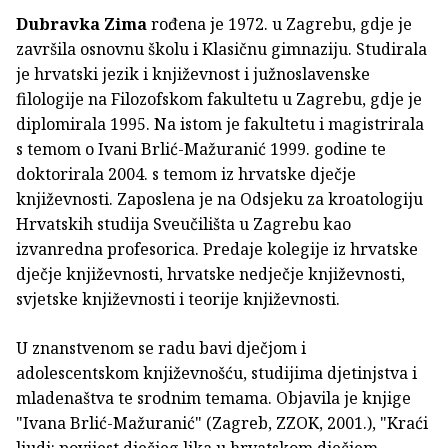
Dubravka Zima
rođena je 1972. u Zagrebu, gdje je
završila osnovnu školu i Klasičnu gimnaziju. Studirala
je hrvatski jezik i književnost i južnoslavenske
filologije na Filozofskom fakultetu u Zagrebu, gdje je
diplomirala 1995. Na istom je fakultetu i magistrirala
s temom o Ivani Brlić-Mažuranić 1999. godine te
doktorirala 2004. s temom iz hrvatske dječje
književnosti. Zaposlena je na Odsjeku za kroatologiju
Hrvatskih studija Sveučilišta u Zagrebu kao
izvanredna profesorica. Predaje kolegije iz hrvatske
dječje književnosti, hrvatske nedječje književnosti,
svjetske književnosti i teorije književnosti.
U znanstvenom se radu bavi dječjom i
adolescentskom književnošću, studijima djetinjstva i
mladenaštva te srodnim temama. Objavila je knjige
"Ivana Brlić-Mažuranić" (Zagreb, ZZOK, 2001.), "Kraći
ljudi: povijest dječjeg lika u hrvatskom dječjem