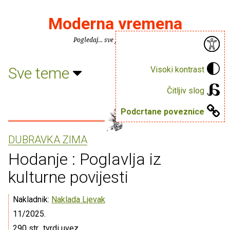
Moderna vremena
Pogledaj... sve je puno knjiga.
Sve teme
Visoki kontrast
Čitljiv slog
Podcrtane poveznice
DUBRAVKA ZIMA
Hodanje : Poglavlja iz
kulturne povijesti
Nakladnik:
Naklada Ljevak
11/2025.
290 str., tvrdi uvez