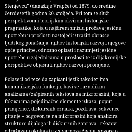
Stenjevcu” (današnje Vrapče) od 1879. do sredine
četrdesetih godina 20. stoljeća. Pri tom se služi
perspektivom i teorijskim okvirom historijske
pragmatike, koja u najširem smislu pročava jezičnu
upotrebu u prošlosti nastojeći istražiti obrasce
ljudskog ponašanja, njihov historijski razvoj i njegove
opće principe, odnosno opisati i razumjeti jezične
upotrebe u zajednicama u prošlosti te iz dijakronijske
perspektive objasniti njihov razvoj i promjene.
Polazeći od teze da zapisani jezik također ima
komunikacijsku funkciju, bavi se raznolikim
analizama (za)pisanih tekstova na mikrorazini, koja u
fokusu ima pojedinačne elemente iskaza, poput
primjerice, diskursnih oznaka, pozdrava, sekvence
pitanje – odgovor, te na mikrorazini koja analizira
strukture dijaloga ili diskursnih žanrova. Tekstovi
odražavaju okolnosti iz stvarnoga života, govore o