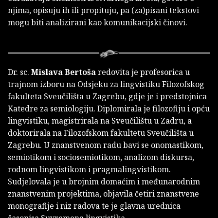
njima, opisuju ih ili propituju, pa (za)pisani tekstovi
mogu biti analizirani kao komunikacijski činovi.
Dr. sc.
Mislava Bertoša
redovita je profesorica u
trajnom izboru na Odsjeku za lingvistiku Filozofskog
fakulteta Sveučilišta u Zagrebu, gdje je i predstojnica
Katedre za semiologiju. Diplomirala je filozofiju i opću
lingvistiku, magistrirala na Sveučilištu u Zadru, a
doktorirala na Filozofskom fakultetu Sveučilišta u
Zagrebu. U znanstvenom radu bavi se onomastikom,
semiotikom i sociosemiotikom, analizom diskursa,
rodnom lingvistikom i pragmalingvistikom.
Sudjelovala je u brojnim domaćim i međunarodnim
znanstvenim projektima, objavila četiri znanstvene
monografije i niz radova te je glavna urednica
časopisa Suvremena lingvistika.