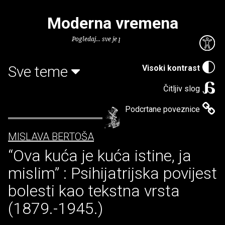
Moderna vremena
Pogledaj... sve je puno knjiga.
Sve teme
Visoki kontrast
Čitljiv slog
Podcrtane poveznice
MISLAVA BERTOŠA
“Ova kuća je kuća istine, ja
mislim” : Psihijatrijska povijest
bolesti kao tekstna vrsta
(1879.-1945.)