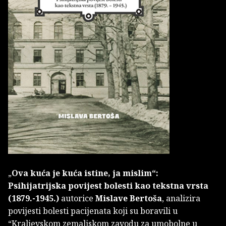
„
Ova kuća je kuća istine, ja mislim“:
Psihijatrijska povijest bolesti kao tekstna vrsta
(1879.-1945.)
autorice
Mislave Bertoša
, analizira
povijesti bolesti pacijenata koji su boravili u
“Kraljevskom zemaljskom zavodu za umobolne u