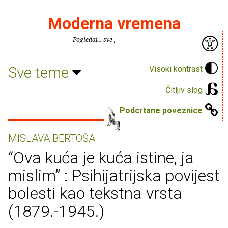
Moderna vremena
Pogledaj... sve je puno knjiga.
Sve teme
Visoki kontrast
Čitljiv slog
Podcrtane poveznice
MISLAVA BERTOŠA
“Ova kuća je kuća istine, ja
mislim” : Psihijatrijska povijest
bolesti kao tekstna vrsta
(1879.-1945.)