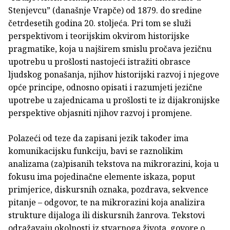
Stenjevcu” (današnje Vrapče) od 1879. do sredine
četrdesetih godina 20. stoljeća. Pri tom se služi
perspektivom i teorijskim okvirom historijske
pragmatike, koja u najširem smislu pročava jezičnu
upotrebu u prošlosti nastojeći istražiti obrasce
ljudskog ponašanja, njihov historijski razvoj i njegove
opće principe, odnosno opisati i razumjeti jezične
upotrebe u zajednicama u prošlosti te iz dijakronijske
perspektive objasniti njihov razvoj i promjene.
Polazeći od teze da zapisani jezik također ima
komunikacijsku funkciju, bavi se raznolikim
analizama (za)pisanih tekstova na mikrorazini, koja u
fokusu ima pojedinačne elemente iskaza, poput
primjerice, diskursnih oznaka, pozdrava, sekvence
pitanje – odgovor, te na mikrorazini koja analizira
strukture dijaloga ili diskursnih žanrova. Tekstovi
odražavaju okolnosti iz stvarnoga života, govore o