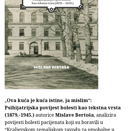
„
Ova kuća je kuća istine, ja mislim“:
Psihijatrijska povijest bolesti kao tekstna vrsta
(1879.-1945.)
autorice
Mislave Bertoša
, analizira
povijesti bolesti pacijenata koji su boravili u
“Kraljevskom zemaljskom zavodu za umobolne u