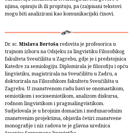
njima, opisuju ih ili propituju, pa (za)pisani tekstovi
mogu biti analizirani kao komunikacijski činovi.
Dr. sc.
Mislava Bertoša
redovita je profesorica u
trajnom izboru na Odsjeku za lingvistiku Filozofskog
fakulteta Sveučilišta u Zagrebu, gdje je i predstojnica
Katedre za semiologiju. Diplomirala je filozofiju i opću
lingvistiku, magistrirala na Sveučilištu u Zadru, a
doktorirala na Filozofskom fakultetu Sveučilišta u
Zagrebu. U znanstvenom radu bavi se onomastikom,
semiotikom i sociosemiotikom, analizom diskursa,
rodnom lingvistikom i pragmalingvistikom.
Sudjelovala je u brojnim domaćim i međunarodnim
znanstvenim projektima, objavila četiri znanstvene
monografije i niz radova te je glavna urednica
časopisa Suvremena lingvistika.