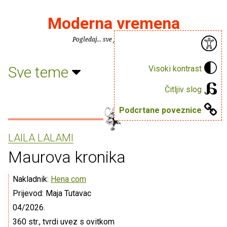
Moderna vremena
Pogledaj... sve je puno knjiga.
Sve teme
Visoki kontrast
Čitljiv slog
Podcrtane poveznice
LAILA LALAMI
Maurova kronika
Nakladnik:
Hena com
Prijevod: Maja Tutavac
04/2026.
360 str., tvrdi uvez s ovitkom