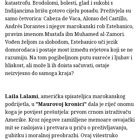
katastrofu. Brodolomi, bolesti, glad i sukobi s
Indijancima brišu gotovo cijelu posadu. Preživjela su
samo četvorica: Cabeza de Vaca, Alonso del Castillo,
Andrés Dorantes i njegov marokanski rob Estebanico,
pravim imenom Mustafa ibn Muhamed al-Zamori.
Vođen željom za slobodom, Estebanico uči jezik
domorodaca i postaje most između svjetova koji se ne
razumiju. Na tom pogibeljnom putu susreće i ljubav i
bliskost, ali može li ih doista sačuvati, ostaje
neizvjesno do samoga kraja?
Laila Lalami
, američka spisateljica marokanskog
podrijetla, u
"Maurovoj kronici"
dala je riječ onomu
koga je povijest prešutjela: prvom crnom istraživaču
Amerike. Kroz njegove zamišljene memoare osvajački
mit se raslojava i pretvara u priču o preživljavanju,
gubitku i moralnoj preobrazbi. Ovaj višestruko