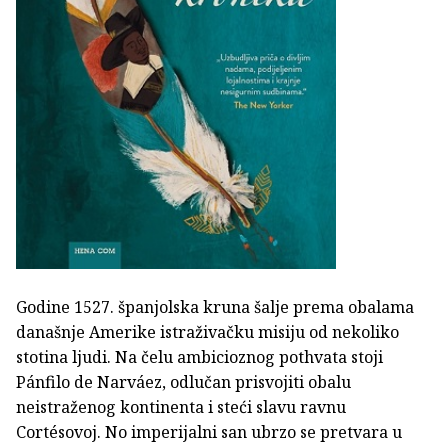
Godine 1527. španjolska kruna šalje prema obalama
današnje Amerike istraživačku misiju od nekoliko
stotina ljudi. Na čelu ambicioznog pothvata stoji
Pánfilo de Narváez, odlučan prisvojiti obalu
neistraženog kontinenta i steći slavu ravnu
Cortésovoj. No imperijalni san ubrzo se pretvara u