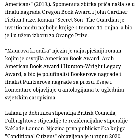
Americans" (2019.). Spomenuta zbirka priča našla se u
finalu nagrada Oregon Book Award i John Gardner
Fiction Prize. Roman "Secret Son" The Guardian je
uvrstio među najbolje knjige s temom 11. rujna, a bio
je i u užem izboru za Orange Prize.
"Maurova kronika" njezin je najuspješniji roman
kojim je osvojila American Book Award, Arab-
American Book Award i Hurston-Wright Legacy
Award, a bio je polufinalist Bookerove nagrade i
finalist Pulitzerove nagrade za prozu. Eseje i
komentare objavljuje u antologijama te uglednim
svjetskim časopisima.
Lalami je dobitnica stipendija British Councila,
Fulbrightove stipendije te rezidencijalne stipendije
Zaklade Lannan. Njezina prva publicistička knjiga
"Conditional Citizens" objavljena je u rujnu 2020.