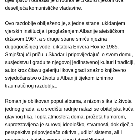
djetinjstvo i odrastanje u rodnome Skadru tijekom dva
desetljeća komunističke vladavine.
Ovo razdoblje obilježeno je, s jedne strane, ukidanjem
vjerskih institucija i proglašenjem Albanije ateističkom
državom 1967, a s druge strane smrću njezina
dugogodišnjeg vođe, diktatora Envera Hoxhe 1985.
Smještajući priču u Skadar i pripovijedajući o svom domu,
susjedstvu i gradu te njegovoj jedinstvenoj kulturi i tradiciji,
autor kroz čitavu galeriju likova gradi snažno književno
svjedočanstvo o životu u Albaniji tijekom iznimno
traumatičnog razdoblja.
Roman je oblikovan poput albuma, s nizom slika iz života
jednog grada, a u središtu radnje nalazi se obiteljska kuća
glavnog lika. Topla atmosfera doma, prožeta humorom,
suprotstavljena je surovoj ideološkoj stvarnosti, dok dječja
perspektiva pripovjedača otkriva „ludilo“ sistema, ali i