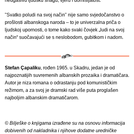
neugasivu ljudsku snagu, vjeru i domišljatost.
"Svatko poludi na svoj način" nije samo svjedočanstvo o
prošlosti albanskoga naroda – to je univerzalna priča o
ljudskoj upornosti, o tome kako svaki čovjek „ludi na svoj
način“ suočavajući se s neslobodom, gubitkom i nadom.
Stefan Çapaliku
, rođen 1965. u Skadru, jedan je od
najpoznatijih suvremenih albanskih prozaika i dramatičara.
Autor je niza romana o odrastanju pod komunističkim
režimom, a za svoj je dramski rad više puta proglašen
najboljim albanskim dramatičarom.
© Bilješke o knjigama izrađene su na osnovu informacija
dobivenih od nakladnika i njihove dodatne uredničke