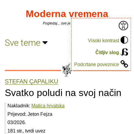
Moderna vremena
Pogledaj... sve je puno knjiga.
Sve teme
Visoki kontrast
Čitljiv slog
Podcrtane poveznice
STEFAN ÇAPALIKU
Svatko poludi na svoj način
Nakladnik:
Matica hrvatska
Prijevod: Jeton Fejza
03/2026.
181 str., tvrdi uvez