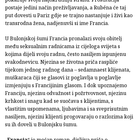
postaje jedini način preživljavanja, a Rubéna će taj
put dovesti u Pariz gdje se trajno nastanjuje i živi kao
transrodna žena, nadjenuvši si ime Francia.
U Bulonjskoj šumi Francia pronalazi svoju obitelj
među seksualnim radnicama iz cijeloga svijeta s
kojima dijeli svoju radnu, često nasiljem ispunjenu
svakodnevicu. Njezina se životna priča raspliće
tijekom jednog radnog dana – sedamnaest klijenata,
muškaraca čiji se glasovi iz poglavlja u poglavlje
izmjenjuju s Francijinim glasom. I dok upoznajemo
Franciju, njezinu odvažnost i požrtvovnost, njezinu
krhkost i snagu kad se suočava s klijentima, s
vlastitim uspomenama, ljubavima i sa sveprisutnim
nasiljem, njezini klijenti progovaraju o razlozima koji
su ih doveli u Bulonjsku šumu.
„
Francia
“ je moćan roman, dirljiva priča o