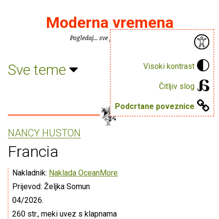
Moderna vremena
Pogledaj... sve je puno knjiga.
Sve teme
Visoki kontrast
Čitljiv slog
Podcrtane poveznice
NANCY HUSTON
Francia
Nakladnik:
Naklada OceanMore
Prijevod: Željka Somun
04/2026.
260 str., meki uvez s klapnama