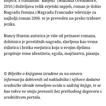
smjera. S romanom "Rasjedi" (Naklada OceanMore,
2010.) doživljava velik svjetski uspjeh, roman je dobio
Nagradu Femina i Nagradu Francuske televizije za
najbolji roman 2006. te je preveden na preko trideset
jezika.
Nancy Huston autorica je više od petnaest romana,
dobitnica je prestižnih nagrada, slavljena kao vrsna
stilistica i britka esejistica koja u svojim djelima
propituje teme identiteta, egzila, majčinstva, pisanja.
© Bilješke o knjigama izrađene su na osnovu
informacija dobivenih od nakladnika i njihove dodatne
uredničke obrade temeljem uvida u sadržaj knjige, te se
kao takve ne smiju prenositi bez prethodnog dogovora s
uredništvom portala.