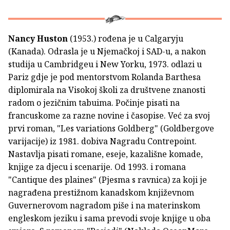
Nancy Huston
(1953.) rođena je u Calgaryju
(Kanada). Odrasla je u Njemačkoj i SAD-u, a nakon
studija u Cambridgeu i New Yorku, 1973. odlazi u
Pariz gdje je pod mentorstvom Rolanda Barthesa
diplomirala na Visokoj školi za društvene znanosti
radom o jezičnim tabuima. Počinje pisati na
francuskome za razne novine i časopise. Već za svoj
prvi roman, "Les variations Goldberg" (Goldbergove
varijacije) iz 1981. dobiva Nagradu Contrepoint.
Nastavlja pisati romane, eseje, kazališne komade,
knjige za djecu i scenarije. Od 1993. i romana
"Cantique des plaines" (Pjesma s ravnica) za koji je
nagrađena prestižnom kanadskom književnom
Guvernerovom nagradom piše i na materinskom
engleskom jeziku i sama prevodi svoje knjige u oba