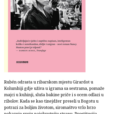
Rubén odrasta u ribarskom mjestu Girardot u
Kolumbiji gdje uživa u igrama sa sestrama, pomaže
majci u kuhinji, sluša bakine priče i s ocem odlazi u
ribolov. Kada se kao tinejdžer preseli u Bogotu u
potrazi za boljim životom, siromaštvo vrlo brzo
pokazuje svoju najokrutniju stranu. Prostitucija