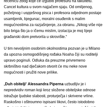
rečenicu zbog koje će izgubiti profesuru na fakultetu.
Cancel kultura u svom najjačem sjaju. Od omiljenog,
poželjnog i uspješnog pisca i profesora odjednom postaje
usamljenik, bjegunac, moralni osuđenik s malim
mogućnostima za razjašnjenje, za obranu. „Nikog više nije
bilo briga što ja o ičemu mislim, izolacija je moj lijepi
građanski dom pretvorila u skrovište.“
U tim nevoljnim osobnim okolnostima pozvan je u Milano
da upozna osmogodišnjeg rođaka Noaha čiji su roditelji
upravo poginuli. Odluka da preuzme privremeno
skrbništvo nad dječakom otvorit će mu neke nove
mogućnosti i pružiti nove prilike.
„
Duh obitelji
“
Alessandra Piperna
uzbudljiv je i
nepredvidiv roman koji kroz složene obiteljske odnose
istražuje ljudske slabosti, proturječja i skrivene vrline.
Raskošno i oštroumno ispisani likovi, često istodobno