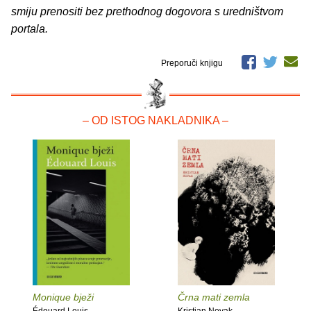
smiju prenositi bez prethodnog dogovora s uredništvom
portala.
Preporuči knjigu
– OD ISTOG NAKLADNIKA –
Monique bježi
Črna mati zemla
Édouard Louis
Kristian Novak