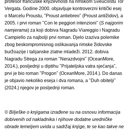
profesor francuske književnosti na rimskom Sveučilištu Tor
Vergata. Godine 2000. objavljuje kontroverzni kritički esej
o Marcelu Proustu, "Proust antiebreo" (Proust antižidov), a
2005. i prvi roman "Con le peggiori intenzioni" (
S najgorim
namjerama
) za koji dobiva Nagradu Viareggio i Nagradu
Campiello za najbolji prvi roman. Djelo izaziva polemike
zbog beskompromisnog oslikavanja rimske židovske
buržoazije i talijanske zlatne mladeži. 2012. dobiva
Nagradu Strega za roman "Nerazdvojni" (OceanMore,
2014.), posljednji u diptihu "Prijateljska vatra sjećanja",
prvi je bio roman "Progon" (OceanMore, 2014.). Do danas
je objavio nekoliko eseja i dva romana, a "Duh obitelji"
(2024.) njegov je posljednji roman.
© Bilješke o knjigama izrađene su na osnovu informacija
dobivenih od nakladnika i njihove dodatne uredničke
obrade temeljem uvida u sadržaj knjige, te se kao takve ne