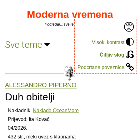
Moderna vremena
Pogledaj... sve je puno knjiga.
Sve teme
Visoki kontrast
Čitljiv slog
Podcrtane poveznice
ALESSANDRO PIPERNO
Duh obitelji
Nakladnik:
Naklada OceanMore
Prijevod: Ita Kovač
04/2026.
432 str., meki uvez s klapnama