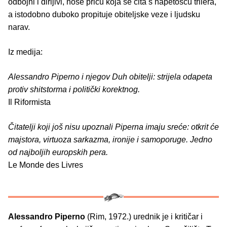
odbojni i dirljivi, nose priču koja se čita s napetošću trilera,
a istodobno duboko propituje obiteljske veze i ljudsku
narav.
Iz medija:
Alessandro Piperno i njegov Duh obitelji: strijela odapeta
protiv shitstorma i politički korektnog.
Il Riformista
Čitatelji koji još nisu upoznali Piperna imaju sreće: otkrit će
majstora, virtuoza sarkazma, ironije i samoporuge. Jedno
od najboljih europskih pera.
Le Monde des Livres
Alessandro Piperno
(Rim, 1972.) urednik je i kritičar i