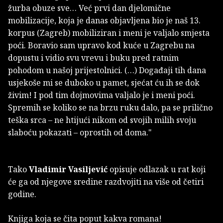
žurba obuze sve… Već prvi dan djelomične
mobilizacije, koja je danas objavljena bio je naš 13.
korpus (Zagreb) mobiliziran i meni je valjalo smjesta
poći. Boravio sam upravo kod kuće u Zagrebu na
dopustu i vidio svu vrevu i buku pred ratnim
pohodom u našoj prijestolnici. (…) Događaji tih dana
usjekoše mi se duboko u pamet, sjećat ću ih se dok
živim! I pod tim dojmovima valjalo je i meni poći.
Spremih se koliko se na brzu ruku dalo, pa se prilično
teška srca – ne htijući nikom od svojih milih svoju
slaboću pokazati – oprostih od doma."
Tako
Vladimir Vasiljević
opisuje odlazak u rat koji
će ga od njegove sredine razdvojiti na više od četiri
godine.
Knjiga koja se čita poput kakva romana!