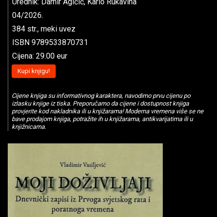
Urednik: Damir Agičić, Karlo Rukavina
04/2026.
384 str., meki uvez
ISBN 9789533870731
Cijena: 29.00 eur
Kupi knjigu!
Cijene knjiga su informativnog karaktera, navodimo prvu cijenu po
izlasku knjige iz tiska. Preporučamo da cijene i dostupnost knjiga
provjerite kod nakladnika ili u knjižarama! Moderna vremena više se ne
bave prodajom knjiga, potražite ih u knjižarama, antikvarijatima ili u
knjižnicama.