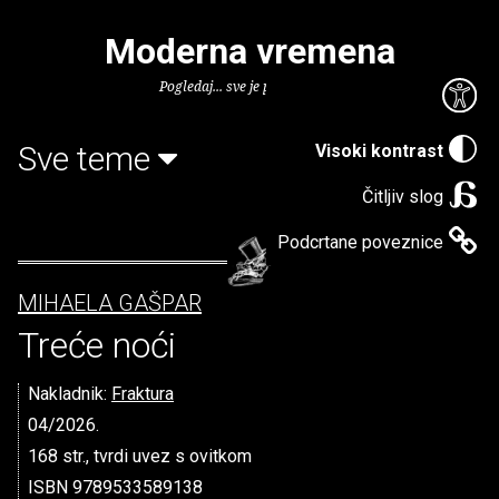
Moderna vremena
Pogledaj... sve je puno knjiga.
Sve teme
Visoki kontrast
Čitljiv slog
Podcrtane poveznice
MIHAELA GAŠPAR
Treće noći
Nakladnik:
Fraktura
04/2026.
168 str., tvrdi uvez s ovitkom
ISBN 9789533589138