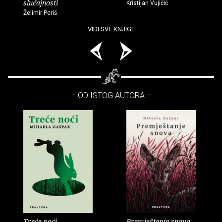
slučajnosti
Kristijan Vujičić
Želimir Periš
VIDI SVE KNJIGE
– OD ISTOG AUTORA –
Treće noći
Premještanje snova