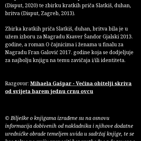
(Disput, 2020) te zbirku kratkih priča Slatkiš, duhan,
britva (Disput, Zagreb, 2013).
Zbirka kratkih priča Slatkiš, duhan, britva bila je u
užem izboru za Nagradu Ksaver Šandor Gjalski 2013.
godine, a roman O čajnicima i ženama u finalu za
Nagradu Fran Galović 2017. godine koja se dodjeljuje
za najbolju knjigu na temu zavičaja i/ili identiteta.
Razgovor:
Mihaela Gašpar - Većina obitelji skriva
od svijeta barem jednu crnu ovcu
© Bilješke o knjigama izrađene su na osnovu
informacija dobivenih od nakladnika i njihove dodatne
uredničke obrade temeljem uvida u sadržaj knjige, te se