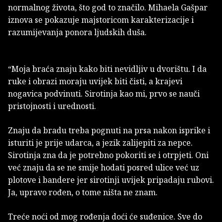
normalnog života, što god to značilo. Mihaela Gašpar
iznova se pokazuje majstoricom karakterizacije i
razumijevanja ponora ljudskih duša.
“Moja braća znaju kako biti nevidljiv u dvorištu. I da
ruke i obrazi moraju uvijek biti čisti, a krajevi
nogavica podvinuti. Sirotinja kao mi, prvo se nauči
pristojnosti i urednosti.
Znaju da bradu treba pognuti na prsa nakon isprike i
isturiti je prije udarca, a jezik zalijepiti za nepce.
Sirotinja zna da je potrebno pokoriti se i otrpjeti. Oni
već znaju da se ne smije hodati posred ulice već uz
plotove i bandere jer sirotinji uvijek pripadaju rubovi.
Ja, upravo rođen, o tome ništa ne znam.
Treće noći od mog rođenja doći će suđenice. Sve do