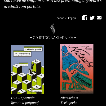
kao takve ne smiju prenositi bez prethodnog dogovora s
uredništvom portala.
Preporuči knjigu
– OD ISTOG NAKLADNIKA –
Gvb – spoznaja
Nietzsche s
ljepote u potpunoj
Trešnjevke