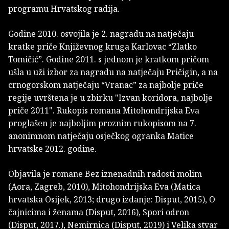
programu Hrvatskog radija.
Godine 2010. osvojila je 2. nagradu na natječaju
kratke priče Književnog kruga Karlovac “Zlatko
Tomičić”. Godine 2011. s jednom je kratkom pričom
ušla u uži izbor za nagradu na natječaju Pričigin, a na
crnogorskom natječaju “Vranac” za najbolje priče
regije uvrštena je u zbirku "Izvan koridora, najbolje
priče 2011". Rukopis romana Mitohondrijska Eva
proglašen je najboljim proznim rukopisom na 7.
anonimnom natječaju osječkog ogranka Matice
hrvatske 2012. godine.
Objavila je romane Bez iznenadnih radosti molim
(Aora, Zagreb, 2010), Mitohondrijska Eva (Matica
hrvatska Osijek, 2013; drugo izdanje: Disput, 2015), O
čajnicima i ženama (Disput, 2016), Spori odron
(Disput, 2017.), Nemirnica (Disput, 2019) i Velika stvar