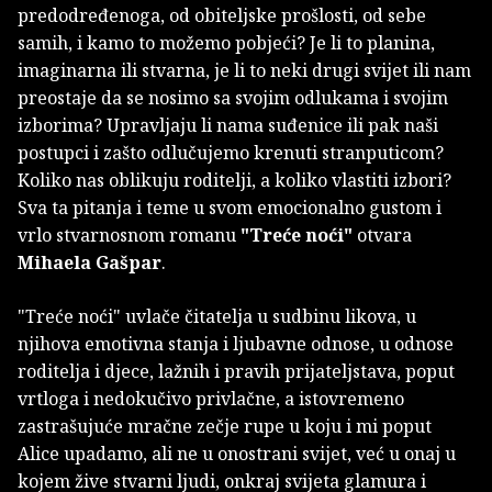
predodređenoga, od obiteljske prošlosti, od sebe
samih, i kamo to možemo pobjeći? Je li to planina,
imaginarna ili stvarna, je li to neki drugi svijet ili nam
preostaje da se nosimo sa svojim odlukama i svojim
izborima? Upravljaju li nama suđenice ili pak naši
postupci i zašto odlučujemo krenuti stranputicom?
Koliko nas oblikuju roditelji, a koliko vlastiti izbori?
Sva ta pitanja i teme u svom emocionalno gustom i
vrlo stvarnosnom romanu
"Treće noći"
otvara
Mihaela Gašpar
.
"Treće noći" uvlače čitatelja u sudbinu likova, u
njihova emotivna stanja i ljubavne odnose, u odnose
roditelja i djece, lažnih i pravih prijateljstava, poput
vrtloga i nedokučivo privlačne, a istovremeno
zastrašujuće mračne zečje rupe u koju i mi poput
Alice upadamo, ali ne u onostrani svijet, već u onaj u
kojem žive stvarni ljudi, onkraj svijeta glamura i