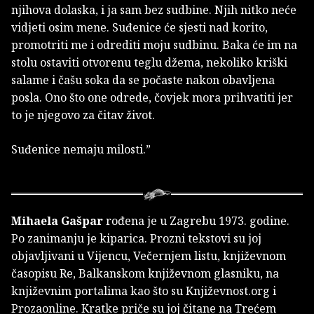
njihova dolaska, i ja sam bez sudbine. Njih nitko neće
vidjeti osim mene. Suđenice će sjesti nad korito,
promotriti me i odrediti moju sudbinu. Baka će im na
stolu ostaviti otvorenu teglu džema, nekoliko kriški
salame i čašu soka da se počaste nakon obavljena
posla. Ono što one odrede, čovjek mora prihvatiti jer
to je njegovo za čitav život.
Suđenice nemaju milosti.”
Mihaela Gašpar
rođena je u Zagrebu 1973. godine.
Po zanimanju je kiparica. Prozni tekstovi su joj
objavljivani u Vijencu, Večernjem listu, književnom
časopisu Re, Balkanskom književnom glasniku, na
književnim portalima kao što su Književnost.org i
Prozaonline. Kratke priče su joj čitane na Trećem