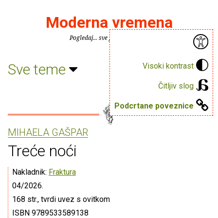
Moderna vremena
Pogledaj... sve je puno knjiga.
Sve teme
Visoki kontrast
Čitljiv slog
Podcrtane poveznice
MIHAELA GAŠPAR
Treće noći
Nakladnik:
Fraktura
04/2026.
168 str., tvrdi uvez s ovitkom
ISBN 9789533589138