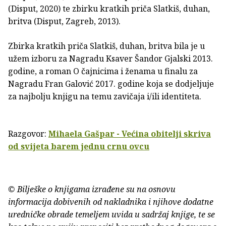
(Disput, 2020) te zbirku kratkih priča Slatkiš, duhan,
britva (Disput, Zagreb, 2013).
Zbirka kratkih priča Slatkiš, duhan, britva bila je u
užem izboru za Nagradu Ksaver Šandor Gjalski 2013.
godine, a roman O čajnicima i ženama u finalu za
Nagradu Fran Galović 2017. godine koja se dodjeljuje
za najbolju knjigu na temu zavičaja i/ili identiteta.
Razgovor:
Mihaela Gašpar - Većina obitelji skriva
od svijeta barem jednu crnu ovcu
© Bilješke o knjigama izrađene su na osnovu
informacija dobivenih od nakladnika i njihove dodatne
uredničke obrade temeljem uvida u sadržaj knjige, te se