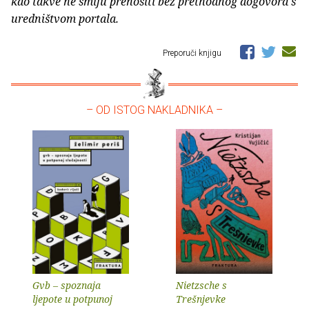
kao takve ne smiju prenositi bez prethodnog dogovora s
uredništvom portala.
Preporuči knjigu
– OD ISTOG NAKLADNIKA –
Gvb – spoznaja
Nietzsche s
ljepote u potpunoj
Trešnjevke