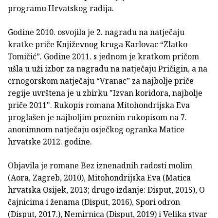
programu Hrvatskog radija.
Godine 2010. osvojila je 2. nagradu na natječaju
kratke priče Književnog kruga Karlovac “Zlatko
Tomičić”. Godine 2011. s jednom je kratkom pričom
ušla u uži izbor za nagradu na natječaju Pričigin, a na
crnogorskom natječaju “Vranac” za najbolje priče
regije uvrštena je u zbirku "Izvan koridora, najbolje
priče 2011". Rukopis romana Mitohondrijska Eva
proglašen je najboljim proznim rukopisom na 7.
anonimnom natječaju osječkog ogranka Matice
hrvatske 2012. godine.
Objavila je romane Bez iznenadnih radosti molim
(Aora, Zagreb, 2010), Mitohondrijska Eva (Matica
hrvatska Osijek, 2013; drugo izdanje: Disput, 2015), O
čajnicima i ženama (Disput, 2016), Spori odron
(Disput, 2017.), Nemirnica (Disput, 2019) i Velika stvar