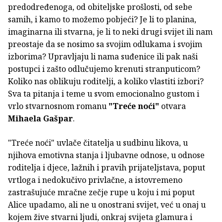
predodređenoga, od obiteljske prošlosti, od sebe
samih, i kamo to možemo pobjeći? Je li to planina,
imaginarna ili stvarna, je li to neki drugi svijet ili nam
preostaje da se nosimo sa svojim odlukama i svojim
izborima? Upravljaju li nama suđenice ili pak naši
postupci i zašto odlučujemo krenuti stranputicom?
Koliko nas oblikuju roditelji, a koliko vlastiti izbori?
Sva ta pitanja i teme u svom emocionalno gustom i
vrlo stvarnosnom romanu
"Treće noći"
otvara
Mihaela Gašpar
.
"Treće noći" uvlače čitatelja u sudbinu likova, u
njihova emotivna stanja i ljubavne odnose, u odnose
roditelja i djece, lažnih i pravih prijateljstava, poput
vrtloga i nedokučivo privlačne, a istovremeno
zastrašujuće mračne zečje rupe u koju i mi poput
Alice upadamo, ali ne u onostrani svijet, već u onaj u
kojem žive stvarni ljudi, onkraj svijeta glamura i