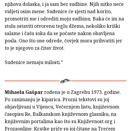
njihova dolaska, i ja sam bez sudbine. Njih nitko neće
vidjeti osim mene. Suđenice će sjesti nad korito,
promotriti me i odrediti moju sudbinu. Baka će im na
stolu ostaviti otvorenu teglu džema, nekoliko kriški
salame i čašu soka da se počaste nakon obavljena
posla. Ono što one odrede, čovjek mora prihvatiti jer
to je njegovo za čitav život.
Suđenice nemaju milosti.”
Mihaela Gašpar
rođena je u Zagrebu 1973. godine.
Po zanimanju je kiparica. Prozni tekstovi su joj
objavljivani u Vijencu, Večernjem listu, književnom
časopisu Re, Balkanskom književnom glasniku, na
književnim portalima kao što su Književnost.org i
Prozaonline. Kratke priče su joj čitane na Trećem