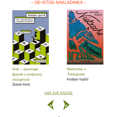
– OD ISTOG NAKLADNIKA –
Gvb – spoznaja
Nietzsche s
ljepote u potpunoj
Trešnjevke
slučajnosti
Kristijan Vujičić
Želimir Periš
VIDI SVE KNJIGE