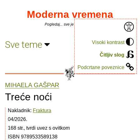
Moderna vremena
Pogledaj... sve je puno knjiga.
Sve teme
Visoki kontrast
Čitljiv slog
Podcrtane poveznice
MIHAELA GAŠPAR
Treće noći
Nakladnik:
Fraktura
04/2026.
168 str., tvrdi uvez s ovitkom
ISBN 9789533589138