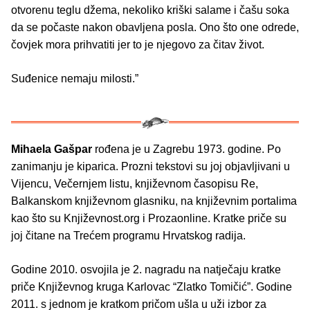
otvorenu teglu džema, nekoliko kriški salame i čašu soka
da se počaste nakon obavljena posla. Ono što one odrede,
čovjek mora prihvatiti jer to je njegovo za čitav život.
Suđenice nemaju milosti.”
Mihaela Gašpar
rođena je u Zagrebu 1973. godine. Po
zanimanju je kiparica. Prozni tekstovi su joj objavljivani u
Vijencu, Večernjem listu, književnom časopisu Re,
Balkanskom književnom glasniku, na književnim portalima
kao što su Književnost.org i Prozaonline. Kratke priče su
joj čitane na Trećem programu Hrvatskog radija.
Godine 2010. osvojila je 2. nagradu na natječaju kratke
priče Književnog kruga Karlovac “Zlatko Tomičić”. Godine
2011. s jednom je kratkom pričom ušla u uži izbor za