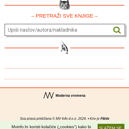
– PRETRAŽI SVE KNJIGE –
Moderna vremena
Sva prava pridržana © MV Info d.o.o. 2026. • Kriv je
Fiktiv
Mvinfo.hr koristi kolačiće („cookies“) kako bi
SLAŽEM SE