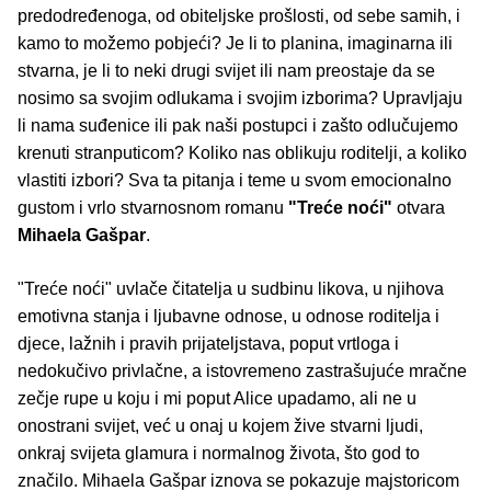
predodređenoga, od obiteljske prošlosti, od sebe samih, i
kamo to možemo pobjeći? Je li to planina, imaginarna ili
stvarna, je li to neki drugi svijet ili nam preostaje da se
nosimo sa svojim odlukama i svojim izborima? Upravljaju
li nama suđenice ili pak naši postupci i zašto odlučujemo
krenuti stranputicom? Koliko nas oblikuju roditelji, a koliko
vlastiti izbori? Sva ta pitanja i teme u svom emocionalno
gustom i vrlo stvarnosnom romanu
"Treće noći"
otvara
Mihaela Gašpar
.
"Treće noći" uvlače čitatelja u sudbinu likova, u njihova
emotivna stanja i ljubavne odnose, u odnose roditelja i
djece, lažnih i pravih prijateljstava, poput vrtloga i
nedokučivo privlačne, a istovremeno zastrašujuće mračne
zečje rupe u koju i mi poput Alice upadamo, ali ne u
onostrani svijet, već u onaj u kojem žive stvarni ljudi,
onkraj svijeta glamura i normalnog života, što god to
značilo. Mihaela Gašpar iznova se pokazuje majstoricom