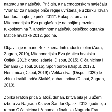
nagradu na natječaju Pričigin, a na crnogorskom natječaju
“Vranac” za najbolje priče regije uvrštena je u zbirku "Izvan
koridora, najbolje priče 2011". Rukopis romana
Mitohondrijska Eva proglašen je najboljim proznim
rukopisom na 7. anonimnom natječaju osječkog ogranka
Matice hrvatske 2012. godine.
Objavila je romane Bez iznenadnih radosti molim (Aora,
Zagreb, 2010), Mitohondrijska Eva (Matica hrvatska
Osijek, 2013; drugo izdanje: Disput, 2015), O čajnicima i
ženama (Disput, 2016), Spori odron (Disput, 2017.),
Nemirnica (Disput, 2019) i Velika stvar (Disput, 2020) te
zbirku kratkih priča Slatkiš, duhan, britva (Disput, Zagreb,
2013).
Zbirka kratkih priča Slatkiš, duhan, britva bila je u užem
izboru za Nagradu Ksaver Šandor Gjalski 2013. godine, a
roman O čajnicima i ženama u finalu za Nagradu Fran