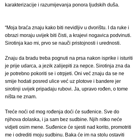
karakterizacije i razumijevanja ponora ljudskih duša.
“Moja braća znaju kako biti nevidljiv u dvorištu. I da ruke i
obrazi moraju uvijek biti čisti, a krajevi nogavica podvinuti.
Sirotinja kao mi, prvo se nauči pristojnosti i urednosti.
Znaju da bradu treba pognuti na prsa nakon isprike i isturiti
je prije udarca, a jezik zalijepiti za nepce. Sirotinja zna da
je potrebno pokoriti se i otrpjeti. Oni već znaju da se ne
smije hodati posred ulice već uz plotove i bandere jer
sirotinji uvijek pripadaju rubovi. Ja, upravo rođen, o tome
ništa ne znam.
Treće noći od mog rođenja doći će suđenice. Sve do
njihova dolaska, i ja sam bez sudbine. Njih nitko neće
vidjeti osim mene. Suđenice će sjesti nad korito, promotriti
me i odrediti moju sudbinu. Baka će im na stolu ostaviti