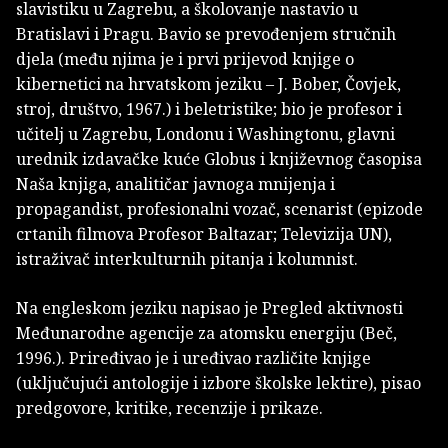
slavistiku u Zagrebu, a školovanje nastavio u
Bratislavi i Pragu. Bavio se prevođenjem stručnih
djela (među njima je i prvi prijevod knjige o
kibernetici na hrvatskom jeziku – J. Bober, Čovjek,
stroj, društvo, 1967.) i beletristike; bio je profesor i
učitelj u Zagrebu, Londonu i Washingtonu, glavni
urednik izdavačke kuće Globus i književnog časopisa
Naša knjiga, analitičar javnoga mnijenja i
propagandist, profesionalni vozač, scenarist (epizode
crtanih filmova Profesor Baltazar; Televizija UN),
istraživač interkulturnih pitanja i kolumnist.
Na engleskom jeziku napisao je Pregled aktivnosti
Međunarodne agencije za atomsku energiju (Beč,
1996.). Priređivao je i uređivao različite knjige
(uključujući antologije i izbore školske lektire), pisao
predgovore, kritike, recenzije i prikaze.