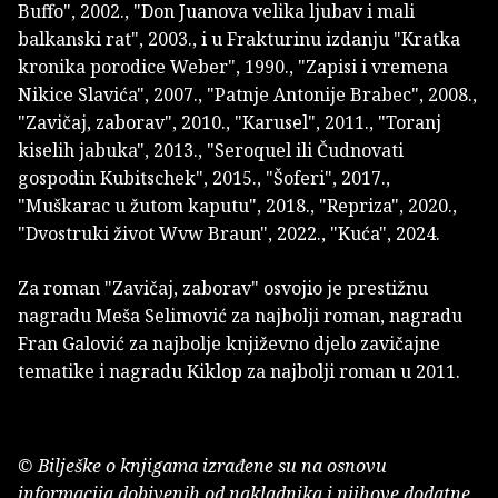
Buffo", 2002., "Don Juanova velika ljubav i mali
balkanski rat", 2003., i u Frakturinu izdanju "Kratka
kronika porodice Weber", 1990., "Zapisi i vremena
Nikice Slavića", 2007., "Patnje Antonije Brabec", 2008.,
"Zavičaj, zaborav", 2010., "Karusel", 2011., "Toranj
kiselih jabuka", 2013., "Seroquel ili Čudnovati
gospodin Kubitschek", 2015., "Šoferi", 2017.,
"Muškarac u žutom kaputu", 2018., "Repriza", 2020.,
"Dvostruki život Wvw Braun", 2022., "Kuća", 2024.
Za roman "Zavičaj, zaborav" osvojio je prestižnu
nagradu Meša Selimović za najbolji roman, nagradu
Fran Galović za najbolje književno djelo zavičajne
tematike i nagradu Kiklop za najbolji roman u 2011.
© Bilješke o knjigama izrađene su na osnovu
informacija dobivenih od nakladnika i njihove dodatne