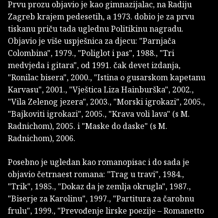
Prvu prozu objavio je kao gimnazijalac, na Radiju
Zagreb krajem pedesetih, a 1973. dobio je za prvu
tiskanu priču tada uglednu Politikinu nagradu.
Objavio je više uspješnica za djecu: "Parnjača
Colombina", 1979., "Poliglot i pas", 1988., "Tri
medvjeda i gitara", od 1991. čak devet izdanja,
"Ronilac bisera", 2000., "Istina o gusarskom kapetanu
Karvasu", 2001., "Vještica Liza Hainburška", 2002.,
"Vila Zelenog jezera", 2003., "Morski igrokazi", 2005.,
"Bajkoviti igrokazi", 2005., "Krava voli lava" (s M.
Radnichom), 2005. i "Maske do daske" (s M.
Radnichom), 2006.
Posebno je ugledan kao romanopisac i do sada je
objavio četrnaest romana: "Trag u travi", 1984.,
"Trik", 1985., "Dokaz da je zemlja okrugla", 1987.,
"Biserje za Karolinu", 1997., "Partitura za čarobnu
frulu", 1999., "Prevođenje lirske poezije – Romanetto