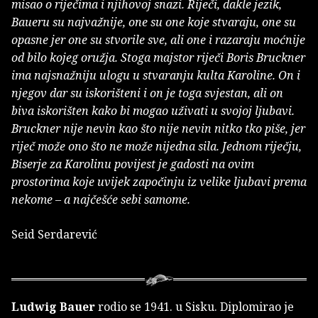
misao o riječima i njihovoj snazi. Riječi, dakle jezik,
Baueru su najvažnije, one su one koje stvaraju, one su
opasne jer one su stvorile sve, ali one i razaraju moćnije
od bilo kojeg oružja. Stoga majstor riječi Boris Bruckner
ima najsnažniju ulogu u stvaranju kulta Karoline. On i
njegov dar su iskorišteni i on je toga svjestan, ali on
biva iskorišten kako bi mogao uživati u svojoj ljubavi.
Bruckner nije nevin kao što nije nevin nitko tko piše, jer
riječ može ono što ne može nijedna sila. Jednom riječju,
Biserje za Karolinu povijest je gadosti na ovim
prostorima koje uvijek započinju iz velike ljubavi prema
nekome – a najčešće sebi samome.
Seid Serdarević
Ludwig Bauer
rodio se 1941. u Sisku. Diplomirao je