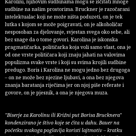
Karolini, njihovim sudbinama mogu se iščitati mnoge
sudbine na našim prostorima. Bruckner je razočarani
intelektualac koji ne može ništa poduzeti, on je tek
lutka s kojom se može poigravati, on je alkoholičar
nesposoban za djelovanje, svjestan svega oko sebe, ali
bez snage da o tome govori. Karolina je iskonska
pragmatičarka, političarka koja voli samo vlast, ona je
od one vrste političara koji znaju jahati na valovima
populizma svake vrste i koji su svima krojili sudbine
predugo. Boris i Karolina ne mogu jedno bez drugoga
– on ne može bez njezine ljubavi, a ona bez njegova
znanja baratanja riječima jer on njoj piše referate i
govore, on je pjesnik, a ona je njegova muza.
"Biserje za Karolinu ili Križni put Borisa Brucknera"
kondenzirano je štivo koje se čita u dahu. Bauer na
početku svakoga poglavlja koristi lajtmotiv – kratku