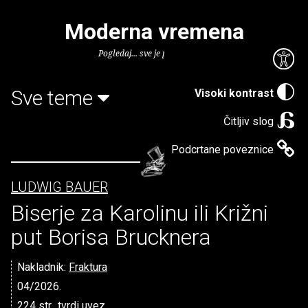
Moderna vremena
Pogledaj... sve je puno knjiga.
Sve teme
Visoki kontrast
Čitljiv slog
Podcrtane poveznice
LUDWIG BAUER
Biserje za Karolinu ili Križni
put Borisa Brucknera
Nakladnik:
Fraktura
04/2026.
224 str., tvrdi uvez