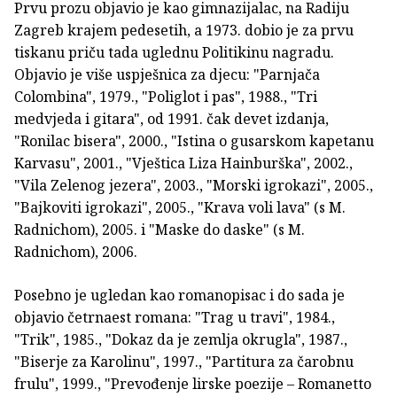
Prvu prozu objavio je kao gimnazijalac, na Radiju
Zagreb krajem pedesetih, a 1973. dobio je za prvu
tiskanu priču tada uglednu Politikinu nagradu.
Objavio je više uspješnica za djecu: "Parnjača
Colombina", 1979., "Poliglot i pas", 1988., "Tri
medvjeda i gitara", od 1991. čak devet izdanja,
"Ronilac bisera", 2000., "Istina o gusarskom kapetanu
Karvasu", 2001., "Vještica Liza Hainburška", 2002.,
"Vila Zelenog jezera", 2003., "Morski igrokazi", 2005.,
"Bajkoviti igrokazi", 2005., "Krava voli lava" (s M.
Radnichom), 2005. i "Maske do daske" (s M.
Radnichom), 2006.
Posebno je ugledan kao romanopisac i do sada je
objavio četrnaest romana: "Trag u travi", 1984.,
"Trik", 1985., "Dokaz da je zemlja okrugla", 1987.,
"Biserje za Karolinu", 1997., "Partitura za čarobnu
frulu", 1999., "Prevođenje lirske poezije – Romanetto