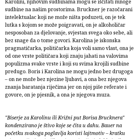
Karolini, njihovim sudbinama mogu se iščitati mnoge
sudbine na našim prostorima. Bruckner je razočarani
intelektualac koji ne može ništa poduzeti, on je tek
lutka s kojom se može poigravati, on je alkoholičar
nesposoban za djelovanje, svjestan svega oko sebe, ali
bez snage da o tome govori. Karolina je iskonska
pragmatičarka, političarka koja voli samo vlast, ona je
od one vrste političara koji znaju jahati na valovima
populizma svake vrste i koji su svima krojili sudbine
predugo. Boris i Karolina ne mogu jedno bez drugoga
– on ne može bez njezine ljubavi, a ona bez njegova
znanja baratanja riječima jer on njoj piše referate i
govore, on je pjesnik, a ona je njegova muza.
"Biserje za Karolinu ili Križni put Borisa Brucknera"
kondenzirano je štivo koje se čita u dahu. Bauer na
početku svakoga poglavlja koristi lajtmotiv – kratku