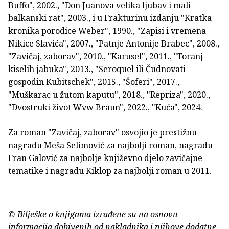
Buffo", 2002., "Don Juanova velika ljubav i mali
balkanski rat", 2003., i u Frakturinu izdanju "Kratka
kronika porodice Weber", 1990., "Zapisi i vremena
Nikice Slavića", 2007., "Patnje Antonije Brabec", 2008.,
"Zavičaj, zaborav", 2010., "Karusel", 2011., "Toranj
kiselih jabuka", 2013., "Seroquel ili Čudnovati
gospodin Kubitschek", 2015., "Šoferi", 2017.,
"Muškarac u žutom kaputu", 2018., "Repriza", 2020.,
"Dvostruki život Wvw Braun", 2022., "Kuća", 2024.
Za roman "Zavičaj, zaborav" osvojio je prestižnu
nagradu Meša Selimović za najbolji roman, nagradu
Fran Galović za najbolje književno djelo zavičajne
tematike i nagradu Kiklop za najbolji roman u 2011.
© Bilješke o knjigama izrađene su na osnovu
informacija dobivenih od nakladnika i njihove dodatne