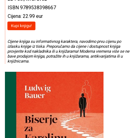
ISBN 9789538398667
Cijena: 22.99 eur
Kupi knjigu!
Cijene knjiga su informativnog karaktera, navodimo prvu cijenu po
izlasku knjige iz tiska. Preporučamo da cijene i dostupnost knjiga
provjerite kod nakladnika ili u knjižarama! Moderna vremena više se ne
bave prodajom knjiga, potražite ih u knjižarama, antikvarijatima ili u
knjižnicama.