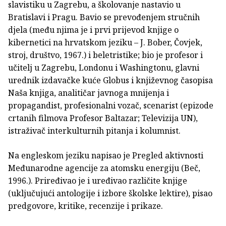
slavistiku u Zagrebu, a školovanje nastavio u
Bratislavi i Pragu. Bavio se prevođenjem stručnih
djela (među njima je i prvi prijevod knjige o
kibernetici na hrvatskom jeziku – J. Bober, Čovjek,
stroj, društvo, 1967.) i beletristike; bio je profesor i
učitelj u Zagrebu, Londonu i Washingtonu, glavni
urednik izdavačke kuće Globus i književnog časopisa
Naša knjiga, analitičar javnoga mnijenja i
propagandist, profesionalni vozač, scenarist (epizode
crtanih filmova Profesor Baltazar; Televizija UN),
istraživač interkulturnih pitanja i kolumnist.
Na engleskom jeziku napisao je Pregled aktivnosti
Međunarodne agencije za atomsku energiju (Beč,
1996.). Priređivao je i uređivao različite knjige
(uključujući antologije i izbore školske lektire), pisao
predgovore, kritike, recenzije i prikaze.