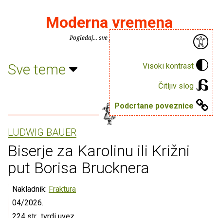
Moderna vremena
Pogledaj... sve je puno knjiga.
Sve teme
Visoki kontrast
Čitljiv slog
Podcrtane poveznice
LUDWIG BAUER
Biserje za Karolinu ili Križni
put Borisa Brucknera
Nakladnik:
Fraktura
04/2026.
224 str., tvrdi uvez