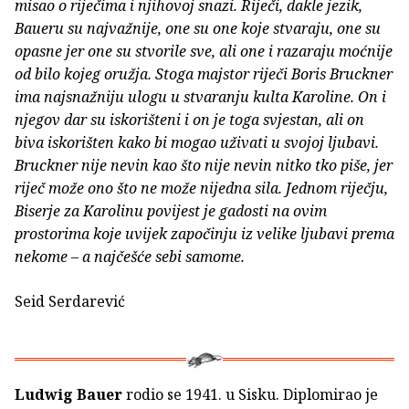
misao o riječima i njihovoj snazi. Riječi, dakle jezik,
Baueru su najvažnije, one su one koje stvaraju, one su
opasne jer one su stvorile sve, ali one i razaraju moćnije
od bilo kojeg oružja. Stoga majstor riječi Boris Bruckner
ima najsnažniju ulogu u stvaranju kulta Karoline. On i
njegov dar su iskorišteni i on je toga svjestan, ali on
biva iskorišten kako bi mogao uživati u svojoj ljubavi.
Bruckner nije nevin kao što nije nevin nitko tko piše, jer
riječ može ono što ne može nijedna sila. Jednom riječju,
Biserje za Karolinu povijest je gadosti na ovim
prostorima koje uvijek započinju iz velike ljubavi prema
nekome – a najčešće sebi samome.
Seid Serdarević
Ludwig Bauer
rodio se 1941. u Sisku. Diplomirao je