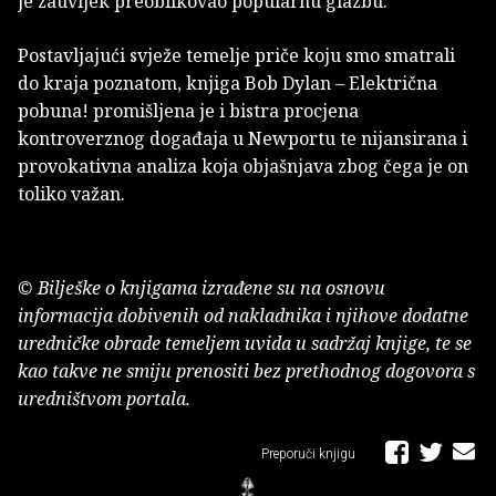
je zauvijek preoblikovao popularnu glazbu.
Postavljajući svježe temelje priče koju smo smatrali
do kraja poznatom, knjiga Bob Dylan – Električna
pobuna! promišljena je i bistra procjena
kontroverznog događaja u Newportu te nijansirana i
provokativna analiza koja objašnjava zbog čega je on
toliko važan.
© Bilješke o knjigama izrađene su na osnovu
informacija dobivenih od nakladnika i njihove dodatne
uredničke obrade temeljem uvida u sadržaj knjige, te se
kao takve ne smiju prenositi bez prethodnog dogovora s
uredništvom portala.
Preporuči knjigu