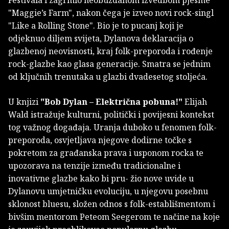
Festivala i zagrmio neobuzdanom izvedbom pjesme
"Maggie’s Farm", nakon čega je izveo novi rock-singl
"Like a Rolling Stone". Bio je to pucanj koji je
odjeknuo diljem svijeta, Dylanova deklaracija o
glazbenoj neovisnosti, kraj folk-preporoda i rođenje
rock-glazbe kao glasa generacije. Smatra se jednim
od ključnih trenutaka u glazbi dvadesetog stoljeća.
U knjizi
"Bob Dylan – Električna pobuna!"
Elijah
Wald istražuje kulturni, politički i povijesni kontekst
tog važnog događaja. Uranja duboko u fenomen folk-
preporoda, osvjetljava njegove dodirne točke s
pokretom za građanska prava i usponom rocka te
upozorava na tenzije između tradicionalne i
inovativne glazbe kako bi pru- žio nove uvide u
Dylanovu umjetničku evoluciju, u njegovu posebnu
sklonost bluesu, složen odnos s folk-establišmentom i
bivšim mentorom Peteom Seegerom te načine na koje