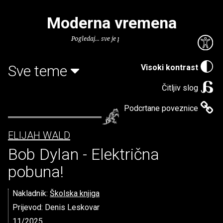
Moderna vremena
Pogledaj... sve je puno knjiga.
Sve teme
Visoki kontrast
Čitljiv slog
Podcrtane poveznice
ELIJAH WALD
Bob Dylan - Električna
pobuna!
Nakladnik:
Školska knjiga
Prijevod: Denis Leskovar
11/2025.