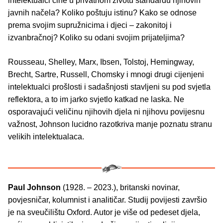
intelektualci čine u privatnom životu standardu njihovih
javnih načela? Koliko poštuju istinu? Kako se odnose
prema svojim supružnicima i djeci – zakonitoj i
izvanbračnoj? Koliko su odani svojim prijateljima?
Rousseau, Shelley, Marx, Ibsen, Tolstoj, Hemingway,
Brecht, Sartre, Russell, Chomsky i mnogi drugi cijenjeni
intelektualci prošlosti i sadašnjosti stavljeni su pod svjetla
reflektora, a to im jarko svjetlo katkad ne laska. Ne
osporavajući veličinu njihovih djela ni njihovu povijesnu
važnost, Johnson lucidno razotkriva manje poznatu stranu
velikih intelektualaca.
Paul Johnson
(1928. – 2023.), britanski novinar,
povjesničar, kolumnist i analitičar. Studij povijesti završio
je na sveučilištu Oxford. Autor je više od pedeset djela,