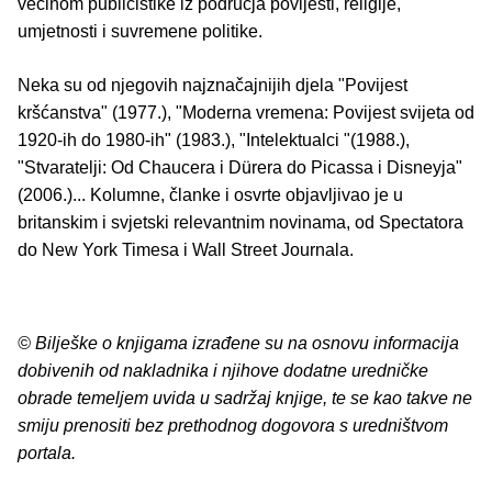
većinom publicistike iz područja povijesti, religije,
umjetnosti i suvremene politike.
Neka su od njegovih najznačajnijih djela "Povijest
kršćanstva" (1977.), "Moderna vremena: Povijest svijeta od
1920-ih do 1980-ih" (1983.), "Intelektualci "(1988.),
"Stvaratelji: Od Chaucera i Dürera do Picassa i Disneyja"
(2006.)... Kolumne, članke i osvrte objavljivao je u
britanskim i svjetski relevantnim novinama, od Spectatora
do New York Timesa i Wall Street Journala.
© Bilješke o knjigama izrađene su na osnovu informacija
dobivenih od nakladnika i njihove dodatne uredničke
obrade temeljem uvida u sadržaj knjige, te se kao takve ne
smiju prenositi bez prethodnog dogovora s uredništvom
portala.