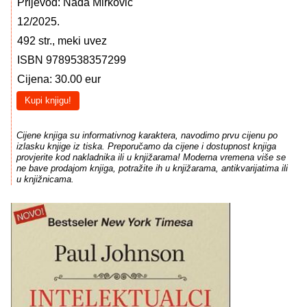
Prijevod: Nada Mirković
12/2025.
492 str., meki uvez
ISBN 9789538357299
Cijena: 30.00 eur
Kupi knjigu!
Cijene knjiga su informativnog karaktera, navodimo prvu cijenu po
izlasku knjige iz tiska. Preporučamo da cijene i dostupnost knjiga
provjerite kod nakladnika ili u knjižarama! Moderna vremena više se
ne bave prodajom knjiga, potražite ih u knjižarama, antikvarijatima ili
u knjižnicama.