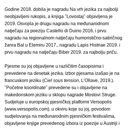
Godine 2018. dobila je nagradu Na vrh jezika za najbolji
neobjavljeni rukopis, a knjiga "Lovostaj" objavljena je
2019. Osvojila je drugu nagradu na međunarodnom
natječaju za poeziju Castello di Duino 2016. i prvu
nagradu na regionalnom natječaju humoristično-satiričnog
žanra Bal u Elemiru 2017., nagradu Lapis Histriae 2019. i
prvu nagradu na natječaju Biber 2019. za najbolju priču.
Pjesme su joj objavljene u različitim časopisima i
prevedene na desetak jezika. Izbor pjesama izašao je na
francuskom jeziku (
Ciel sous tension
, L’Ollave, 2019.).
"Početne koordinate" prevedene su i objavljene na
makedonskom jeziku u sklopu nagrade Mostovi Struge.
Sudjeluje u europskoj pjesničkoj platformi Versopolis
(www.versopolis.com), u okviru koje su joj, povodom
sudjelovanja na međunarodnim pjesničkim festivalima,
objavljene knjige prevedenog izbora iz poezije u Austriji i