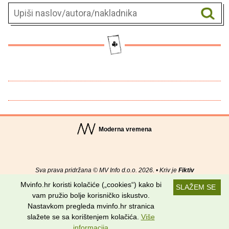
Moderna vremena
Sva prava pridržana © MV Info d.o.o. 2026. • Kriv je
Fiktiv
Mvinfo.hr koristi kolačiće („cookies“) kako bi
SLAŽEM SE
O nama
•
Pomoć
•
Uvjeti korištenja
•
RSS kanali
vam pružio bolje korisničko iskustvo.
Nastavkom pregleda mvinfo.hr stranica
Potraži nas na:
slažete se sa korištenjem kolačića.
Više
informacija