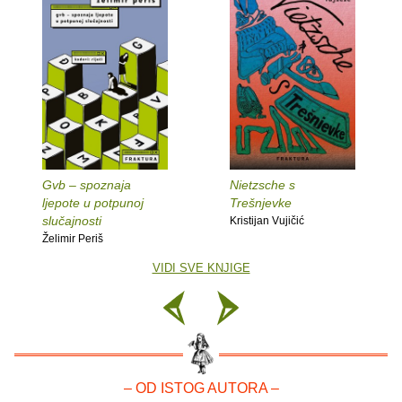
Gvb – spoznaja
Nietzsche s
ljepote u potpunoj
Trešnjevke
slučajnosti
Kristijan Vujičić
Želimir Periš
VIDI SVE KNJIGE
– OD ISTOG AUTORA –