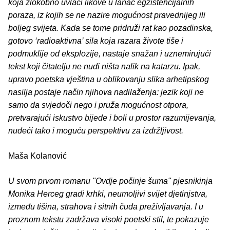
koja zlokobno uvlači likove u lanac egzistencijalnih
poraza, iz kojih se ne nazire mogućnost pravednijeg ili
boljeg svijeta. Kada se tome pridruži rat kao pozadinska,
gotovo ‘radioaktivna’ sila koja razara živote tiše i
podmuklije od eksplozije, nastaje snažan i uznemirujući
tekst koji čitatelju ne nudi ništa nalik na katarzu. Ipak,
upravo poetska vještina u oblikovanju slika arhetipskog
nasilja postaje način njihova nadilaženja: jezik koji ne
samo da svjedoči nego i pruža mogućnost otpora,
pretvarajući iskustvo bijede i boli u prostor razumijevanja,
nudeći tako i moguću perspektivu za izdržljivost.
Maša Kolanović
U svom prvom romanu "Ovdje počinje šuma" pjesnikinja
Monika Herceg gradi krhki, neumoljivi svijet djetinjstva,
između tišina, strahova i sitnih čuda preživljavanja. I u
proznom tekstu zadržava visoki poetski stil, te pokazuje