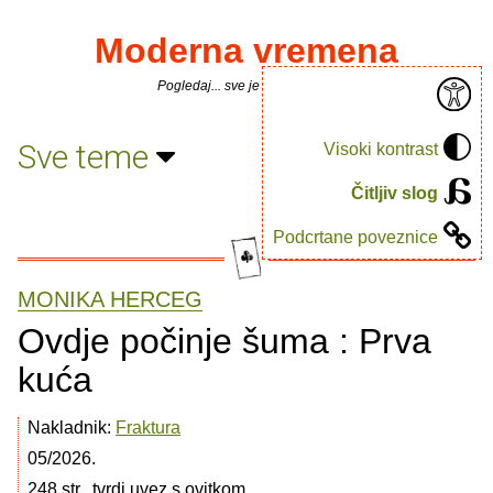
Moderna vremena
Pogledaj... sve je puno knjiga.
Sve teme
Visoki kontrast
Čitljiv slog
Podcrtane poveznice
MONIKA HERCEG
Ovdje počinje šuma : Prva
kuća
Nakladnik:
Fraktura
05/2026.
248 str., tvrdi uvez s ovitkom