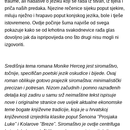
traume, ali nadasve o jeziku koji se rađa iz stvari, iz tijela i
priča naših predaka. Njezine rečenice sijeku poput sjekire,
miluju nježno i hrapavo poput konjskog jezika, bole i tješe
istovremeno. Ovdje počinje šuma najviše od svega
pokazuje kako se od krhotina svakodnevice rađa glas
dovoljno jak da ispripovijeda ono što drugi nisu mogli ni
izgovoriti.
Središnja tema romana Monike Herceg jest siromaštvo,
točnije, specifičan poetski jezik oskudice i bijede. Ovaj
roman oblikuje gotovo prajezik siromaštva: minimalistički
precizan i potresan. Nizom začudnih i pomno razrađenih
detalja koji zadiru u samu srž neimaštine tekst ispisuje
nove i originalne stranice ove uvijek aktualne ekonomske
teme bogate književne tradicije, koja je u hrvatskoj
književnosti iznjedrila klasike poput Šenoina "Prosjaka
Luke" i Kolarove "Breze". Siromaštvo je ovdje centrifuga