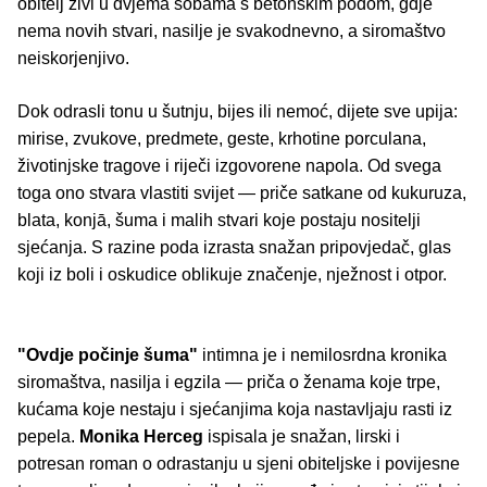
obitelj živi u dvjema sobama s betonskim podom, gdje
nema novih stvari, nasilje je svakodnevno, a siromaštvo
neiskorjenjivo.
Dok odrasli tonu u šutnju, bijes ili nemoć, dijete sve upija:
mirise, zvukove, predmete, geste, krhotine porculana,
životinjske tragove i riječi izgovorene napola. Od svega
toga ono stvara vlastiti svijet — priče satkane od kukuruza,
blata, konjā, šuma i malih stvari koje postaju nositelji
sjećanja. S razine poda izrasta snažan pripovjedač, glas
koji iz boli i oskudice oblikuje značenje, nježnost i otpor.
"Ovdje počinje šuma"
intimna je i nemilosrdna kronika
siromaštva, nasilja i egzila — priča o ženama koje trpe,
kućama koje nestaju i sjećanjima koja nastavljaju rasti iz
pepela.
Monika Herceg
ispisala je snažan, lirski i
potresan roman o odrastanju u sjeni obiteljske i povijesne