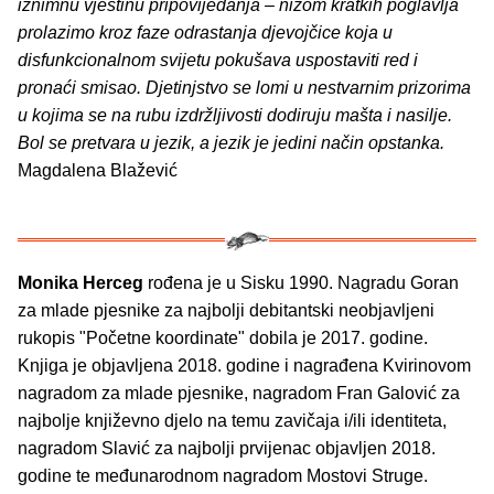
iznimnu vještinu pripovijedanja – nizom kratkih poglavlja
prolazimo kroz faze odrastanja djevojčice koja u
disfunkcionalnom svijetu pokušava uspostaviti red i
pronaći smisao. Djetinjstvo se lomi u nestvarnim prizorima
u kojima se na rubu izdržljivosti dodiruju mašta i nasilje.
Bol se pretvara u jezik, a jezik je jedini način opstanka.
Magdalena Blažević
Monika Herceg
rođena je u Sisku 1990. Nagradu Goran
za mlade pjesnike za najbolji debitantski neobjavljeni
rukopis "Početne koordinate" dobila je 2017. godine.
Knjiga je objavljena 2018. godine i nagrađena Kvirinovom
nagradom za mlade pjesnike, nagradom Fran Galović za
najbolje književno djelo na temu zavičaja i/ili identiteta,
nagradom Slavić za najbolji prvijenac objavljen 2018.
godine te međunarodnom nagradom Mostovi Struge.