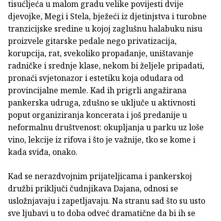
tisućljeća u malom gradu velike povijesti dvije
djevojke, Megi i Stela, bježeći iz djetinjstva i turobne
tranzicijske sredine u kojoj zaglušnu halabuku nisu
proizvele gitarske pedale nego privatizacija,
korupcija, rat, svekoliko propadanje, uništavanje
radničke i srednje klase, nekom bi željele pripadati,
pronaći svjetonazor i estetiku koja odudara od
provincijalne memle. Kad ih prigrli angažirana
pankerska udruga, zdušno se uključe u aktivnosti
poput organiziranja koncerata i još predanije u
neformalnu društvenost: okupljanja u parku uz loše
vino, lekcije iz rifova i što je važnije, tko se kome i
kada sviđa, onako.
Kad se nerazdvojnim prijateljicama i pankerskoj
družbi priključi čudnjikava Dajana, odnosi se
usložnjavaju i zapetljavaju. Na stranu sad što su usto
sve ljubavi u to doba odveć dramatične da bi ih se