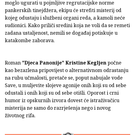
moglo ugurati u pojmljive regrutacijske norme
pankerskih tinejdžera, ekipu će strefiti misterij od
kojeg odustaju i službeni organi reda, a kamoli neće
sudionici. Kako priliči sredini koja ne voli da se remeti
zadana ustaljenost, nemili se događaj potiskuje u
katakombe zaborava.
Roman
"Djeca Panonije"
Kristine Kegljen
počne
kao bezazlena pripovijest o alternativnom odrastanju
na rubu učmalosti, pretače se, poput nabujale vode
Save, u muljevite slojeve agonije onih koji su od sebe
odustali i onih koji su od sebe otišli. Oporost i crni
humor iz opskurnih izvora dovest će istraživačicu
misterija ne samo do razrješenja nego i novog
životnog rifa.