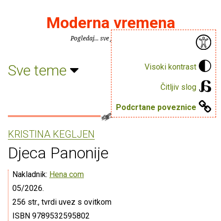
Moderna vremena
Pogledaj... sve je puno knjiga.
Sve teme
Visoki kontrast
Čitljiv slog
Podcrtane poveznice
KRISTINA KEGLJEN
Djeca Panonije
Nakladnik:
Hena com
05/2026.
256 str., tvrdi uvez s ovitkom
ISBN 9789532595802