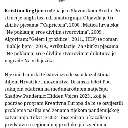
Kristina Kegljen
rođena je u Slavonskom Brodu. Po
struci je anglistica i dramaturginja. Objavila je tri
zbirke pjesama ("Capricorn", 2006., Matica hrvatska;
"Ne poklanjaj srce divljim stvorovima", 2009.,
Algoritam; "Geleri i grožđice", 2011., HDP) te roman
"Bablje ljeto", 2019., Artikulacije. Za zbirku pjesama
"Ne poklanjaj srce divljim stvorovima" dobitnica je
nagrade Na vrh jezika.
Njezini dramski tekstovi izvode se u kazalištima
diljem Hrvatske i inozemstva. Dramski tekst Pod
suknjom odabran na međunarodnom natječaju
Shadow Pandemic: Hidden Voices 2023., koji je
podržao program Kreativna Europa da bi se osvijestili
problema nasilja nad ženama tijekom pandemijskog
zatvaranja. Tekst je 2024. insceniran u kazališnu
predstavu u regionalnoj produkciji i izveden u