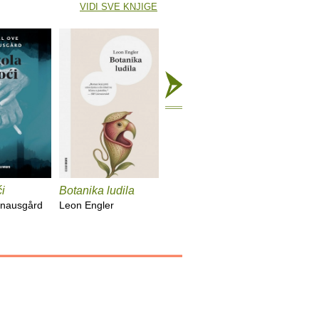
VIDI SVE KNJIGE
i
Botanika ludila
Snimanje
Sunčani
'Utjelovljenja'
Knausgård
Leon Engler
Damir Ka
Tom McCarthy