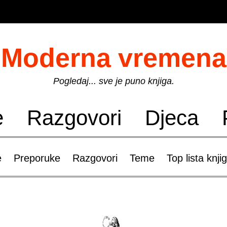
Moderna vremena
Pogledaj... sve je puno knjiga.
e
Razgovori
Djeca
e
Preporuke
Razgovori
Teme
Top lista knji