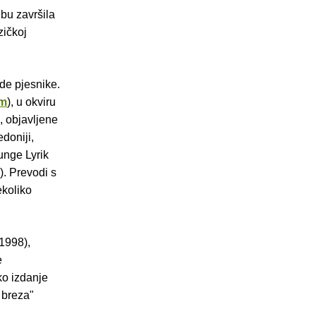
bu završila
zičkoj
de pjesnike.
om
), u okviru
, objavljene
doniji,
unge Lyrik
). Prevodi s
ekoliko
1998),
e
ko izdanje
 breza"