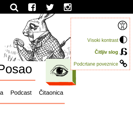
Visoki kontrast
Čitljiv slog
Podcrtane poveznice
Posao
ga
Podcast
Čitaonica