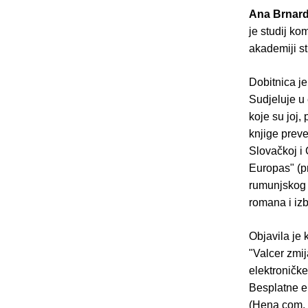
Ana Brnard
je studij ko
akademiji st
Dobitnica j
Sudjeluje u 
koje su joj
knjige preve
Slovačkoj i 
Europas" (pr
rumunjskog 
romana i iz
Objavila je
"Valcer zmij
elektroničke
Besplatne el
(Hena com, 