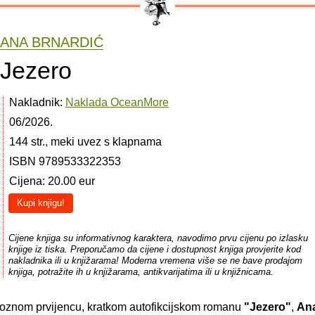
ANA BRNARDIĆ
Jezero
Nakladnik:
Naklada OceanMore
06/2026.
144 str., meki uvez s klapnama
ISBN 9789533322353
Cijena: 20.00 eur
Kupi knjigu!
Cijene knjiga su informativnog karaktera, navodimo prvu cijenu po izlasku
knjige iz tiska. Preporučamo da cijene i dostupnost knjiga provjerite kod
nakladnika ili u knjižarama! Moderna vremena više se ne bave prodajom
knjiga, potražite ih u knjižarama, antikvarijatima ili u knjižnicama.
oznom prvijencu, kratkom autofikcijskom romanu
"Jezero"
,
Ana