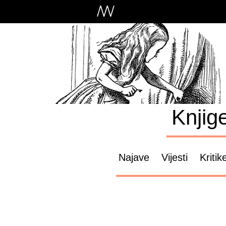
Knjig
Najave
Vijesti
Kritik