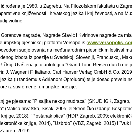
ić
rođena je 1980. u Zagrebu. Na Filozofskom fakultetu u Zagre
mparativne književnosti i hrvatskog jezika i književnosti, a na Mu
udij violine.
e Goranove nagrade, Nagrade Slavić i Kvirinove nagrade za mla
europskoj pjesničkoj platformi Versopolis (
www.versopolis. c
, povodom sudjelovanja na međunarodnim pjesničkim festivalima
denog izbora iz poezije u Švedskoj, Sloveniji, Francuskoj, Make
Grčkoj. Uvrštena je u antologiju "Grand Tour: Reisen durch die j
ir. J. Wagner i F. Italiano, Carl Hanser Verlag GmbH & Co, 2019
jezika (u tandemu s Adrianom Oproiuom) te je dosad prevela n
bore iz suvremene rumunjske poezije.
 knjige pjesama: "Pisaljka nekog mudraca" (SKUD IGK, Zagreb, 
a" (Matica hrvatska, Sisak, 2005; elektroničko izdanje Besplatn
 knjige, 2018), "Postanak ptica" (HDP, Zagreb, 2009; elektronič
ektroničke knjige, 2014), "Uzbrdo" (VBZ, Zagreb, 2015) i "Vuk i
Zagreb, 2019).