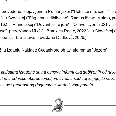
j prevedene i objavljene u Rumunjskoj ("Hotel cu muzicieni", pr
.), u Švedskoj ("Fåglarnas tillblivelse", Rámus förlag, Malmö, pr
16.), u Francuskoj ("Devant toi le jour", l'Ollave, Lyon, 2021.; "L
erse", prev. Vanda Mikšić i Brankica Radić, 2022.) i u Slovačkoj 
 poetica, Bratislava, prev. Jana Dudková, 2026.).
. u izdanju Naklade OceanMore objavljuje roman "Jezero".
o knjigama izrađene su na osnovu informacija dobivenih od nakl
atne uredničke obrade temeljem uvida u sadržaj knjige, te se ka
siti bez prethodnog dogovora s uredništvom portala.