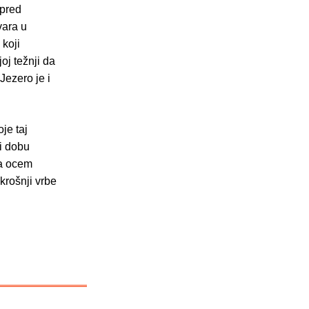
 pred
vara u
 koji
oj težnji da
Jezero je i
je taj
 i dobu
 za ocem
 krošnji vrbe