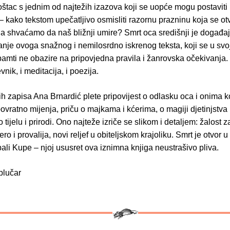
štac s jednim od najtežih izazova koji se uopće mogu postaviti
 – kako tekstom upečatljivo osmisliti razornu prazninu koja se ot
a shvaćamo da naš bližnji umire? Smrt oca središnji je događaj
nje ovoga snažnog i nemilosrdno iskrenog teksta, koji se u svoj
amti ne obazire na pripovjedna pravila i žanrovska očekivanja. 
vnik, i meditacija, i poezija.
h zapisa Ana Brnardić plete pripovijest o odlasku oca i onima ko
vratno mijenja, priču o majkama i kćerima, o magiji djetinjstva
o tijelu i prirodi. Ono najteže izriče se slikom i detaljem: žalost
ero i provalija, novi reljef u obiteljskom krajoliku. Smrt je otvor u
ali Kupe – njoj ususret ova iznimna knjiga neustrašivo pliva.
blučar