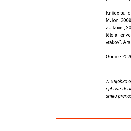
Knjige su jo
M. Ion, 2009
Zarkovic, 20
tête à l'env
vtákov", Ars
Godine 2026
© Bilješke 
njihove dod
smiju preno