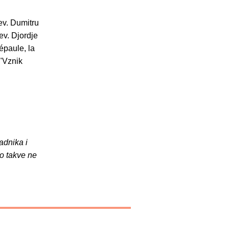
ev. Dumitru
ev. Djordje
'épaule, la
("Vznik
adnika i
o takve ne