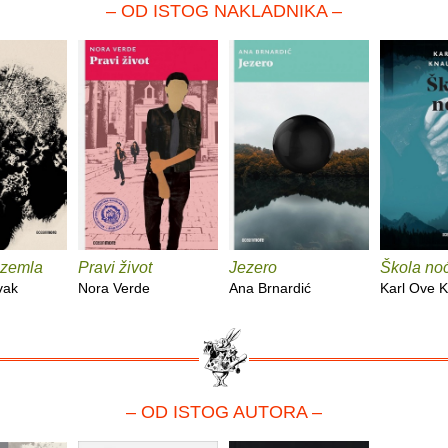
– OD ISTOG NAKLADNIKA –
 zemla
Pravi život
Jezero
Škola noć
vak
Nora Verde
Ana Brnardić
Karl Ove 
– OD ISTOG AUTORA –