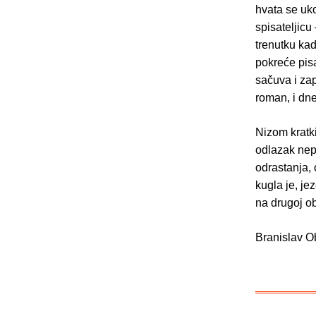
hvata se uko
spisateljicu
trenutku kad
pokreće pisa
sačuva i zap
roman, i dne
Nizom kratki
odlazak nepo
odrastanja, 
kugla je, jez
na drugoj ob
Branislav O