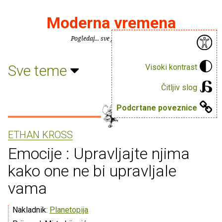
Moderna vremena
Pogledaj... sve je puno knjiga.
Sve teme
Visoki kontrast
Čitljiv slog
Podcrtane poveznice
ETHAN KROSS
Emocije : Upravljajte njima
kako one ne bi upravljale
vama
Nakladnik:
Planetopija