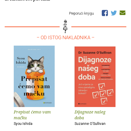
Preporuči knjigu
– OD ISTOG NAKLADNIKA –
Prepisat ćemo vam
Dijagnoze našeg
mačku
doba
Syou Ishida
Suzanne O’Sullivan