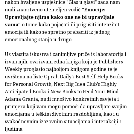
nakon hvaljene uspješnice "Glas u glavi" sada nam
nudi znanstveno utemeljen vodič
"Emocije:
Upravljajte njima kako one ne bi upravljale
vama"
o tome kako pojačati ili prigušiti intenzitet
emocija ili kako se spretno prebaciti iz jednog
emocionalnog stanja u drugo.
Uz vlastita iskustva i zanimljive priče iz laboratorija i
izvan njih, ova izvanredna knjiga koju je Publishers
Weekly proglasio najboljom knjigom godine te je
uvrštena na liste Oprah Daily’s Best Self-Help Books
for Personal Growth, Next Big Idea Club’s Highly
Anticipated Books i New Books to Feed Your Mind
Adama Granta, nudi mnoštvo konkretnih savjeta i
primjera koji vam mogu pomoći da upravljate svojim
emocijama u teškim životnim razdobljima, kao i u
svakodnevnim izazovnim situacijama i interakciji s
ljudima.