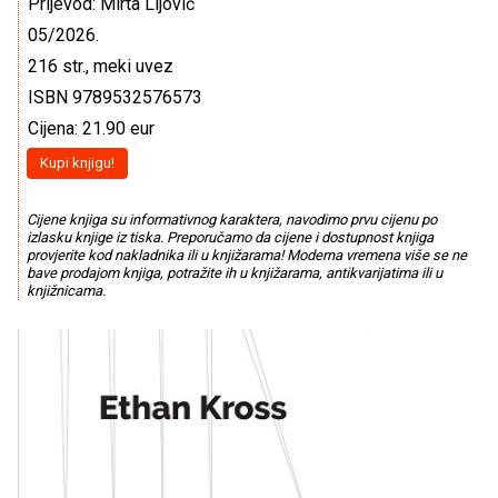
Prijevod: Mirta Lijović
05/2026.
216 str., meki uvez
ISBN 9789532576573
Cijena: 21.90 eur
Kupi knjigu!
Cijene knjiga su informativnog karaktera, navodimo prvu cijenu po
izlasku knjige iz tiska. Preporučamo da cijene i dostupnost knjiga
provjerite kod nakladnika ili u knjižarama! Moderna vremena više se ne
bave prodajom knjiga, potražite ih u knjižarama, antikvarijatima ili u
knjižnicama.