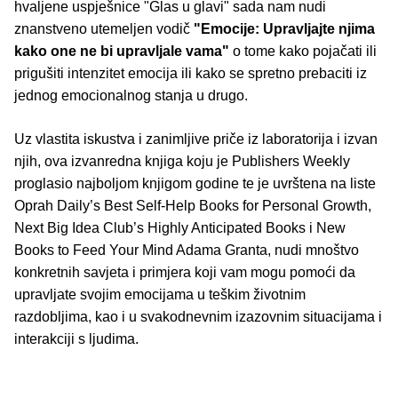
hvaljene uspješnice "Glas u glavi" sada nam nudi
znanstveno utemeljen vodič
"Emocije: Upravljajte njima
kako one ne bi upravljale vama"
o tome kako pojačati ili
prigušiti intenzitet emocija ili kako se spretno prebaciti iz
jednog emocionalnog stanja u drugo.
Uz vlastita iskustva i zanimljive priče iz laboratorija i izvan
njih, ova izvanredna knjiga koju je Publishers Weekly
proglasio najboljom knjigom godine te je uvrštena na liste
Oprah Daily’s Best Self-Help Books for Personal Growth,
Next Big Idea Club’s Highly Anticipated Books i New
Books to Feed Your Mind Adama Granta, nudi mnoštvo
konkretnih savjeta i primjera koji vam mogu pomoći da
upravljate svojim emocijama u teškim životnim
razdobljima, kao i u svakodnevnim izazovnim situacijama i
interakciji s ljudima.