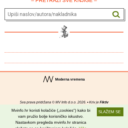
– PRETRAŽI SVE KNJIGE –
Moderna vremena
Sva prava pridržana © MV Info d.o.o. 2026. • Kriv je
Fiktiv
Mvinfo.hr koristi kolačiće („cookies“) kako bi
SLAŽEM SE
O nama
•
Pomoć
•
Uvjeti korištenja
•
RSS kanali
vam pružio bolje korisničko iskustvo.
Nastavkom pregleda mvinfo.hr stranica
Potraži nas na: