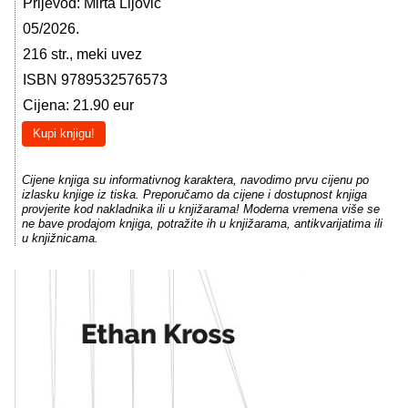
Prijevod: Mirta Lijović
05/2026.
216 str., meki uvez
ISBN 9789532576573
Cijena: 21.90 eur
Kupi knjigu!
Cijene knjiga su informativnog karaktera, navodimo prvu cijenu po
izlasku knjige iz tiska. Preporučamo da cijene i dostupnost knjiga
provjerite kod nakladnika ili u knjižarama! Moderna vremena više se
ne bave prodajom knjiga, potražite ih u knjižarama, antikvarijatima ili
u knjižnicama.