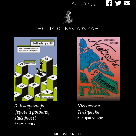
Preporuči knjigu
– OD ISTOG NAKLADNIKA –
Gvb – spoznaja
Nietzsche s
ljepote u potpunoj
Trešnjevke
slučajnosti
Kristijan Vujičić
Želimir Periš
VIDI SVE KNJIGE