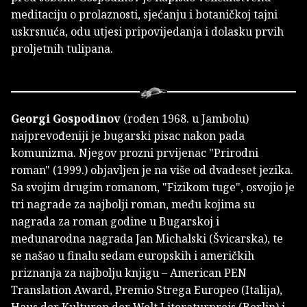
meditaciju o prolaznosti, sjećanju i botaničkoj tajni
uskrsnuća, odu utjesi pripovijedanja i dolasku prvih
proljetnih tulipana.
Georgi Gospodinov
(rođen 1968. u Jambolu)
najprevođeniji je bugarski pisac nakon pada
komunizma. Njegov prozni prvijenac "Prirodni
roman" (1999.) objavljen je na više od dvadeset jezika.
Sa svojim drugim romanom, "Fizikom tuge", osvojio je
tri nagrade za najbolji roman, među kojima su
nagrada za roman godine u Bugarskoj i
međunarodna nagrada Jan Michalski (Švicarska), te
se našao u finalu sedam europskih i američkih
priznanja za najbolju knjigu – American PEN
Translation Award, Premio Strega Europeo (Italija),
Haus der Kulturen der Welt Literaturpreis (Berlin) i