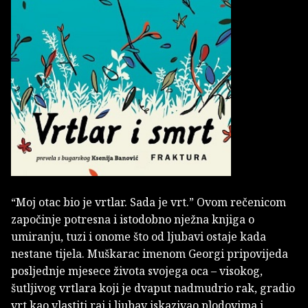
“Moj otac bio je vrtlar. Sada je vrt.” Ovom rečenicom
započinje potresna i istodobno nježna knjiga o
umiranju, tuzi i onome što od ljubavi ostaje kada
nestane tijela. Muškarac imenom Georgi pripovijeda
posljednje mjesece života svojega oca – visokog,
šutljivog vrtlara koji je dvaput nadmudrio rak, gradio
vrt kao vlastiti raj i ljubav iskazivao plodovima i