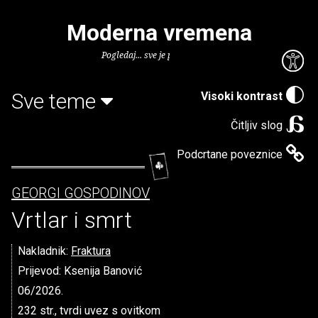
Moderna vremena
Pogledaj... sve je puno knjiga.
Sve teme
Visoki kontrast
Čitljiv slog
Podcrtane poveznice
GEORGI GOSPODINOV
Vrtlar i smrt
Nakladnik:
Fraktura
Prijevod: Ksenija Banović
06/2026.
232 str., tvrdi uvez s ovitkom