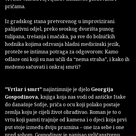
pričama.
Iz gradskog stana pretvorenog u improvizirani
palijativni odjel, preko seoskog dvorišta punog
tulipana, trešanja i mačaka, pa sve do bolničkih
hodnika kojima odzvanja hladni medicinski jezik,
proteže se intimna potraga za odgovorom: Kamo
odlaze oni koji su nas učili da “nema straha”, i kako ih
možemo sačuvati i onkraj smrti?
"Vrtlar i smrt"
najintimnije je djelo
Georgija
Gospodinova
, knjiga koja nas vodi od antičke Itake
do današnje Sofije, priča o ocu koji polako postaje
zemlja koju je cijeli život obrađivao. Roman je to o
vrtu koji pamti trajnije od kamena i o djeci koja prvi
put stoje između dviju praznina – one iza sebe i one
pred sobom. Gospodinov je napisao veličanstvenu