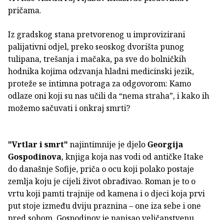
pričama.
Iz gradskog stana pretvorenog u improvizirani
palijativni odjel, preko seoskog dvorišta punog
tulipana, trešanja i mačaka, pa sve do bolničkih
hodnika kojima odzvanja hladni medicinski jezik,
proteže se intimna potraga za odgovorom: Kamo
odlaze oni koji su nas učili da “nema straha”, i kako ih
možemo sačuvati i onkraj smrti?
"Vrtlar i smrt"
najintimnije je djelo
Georgija
Gospodinova
, knjiga koja nas vodi od antičke Itake
do današnje Sofije, priča o ocu koji polako postaje
zemlja koju je cijeli život obrađivao. Roman je to o
vrtu koji pamti trajnije od kamena i o djeci koja prvi
put stoje između dviju praznina – one iza sebe i one
pred sobom. Gospodinov je napisao veličanstvenu