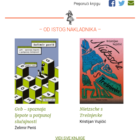
Preporuči knjigu
– OD ISTOG NAKLADNIKA –
Gvb – spoznaja
Nietzsche s
ljepote u potpunoj
Trešnjevke
slučajnosti
Kristijan Vujičić
Želimir Periš
VIDI SVE KNJIGE