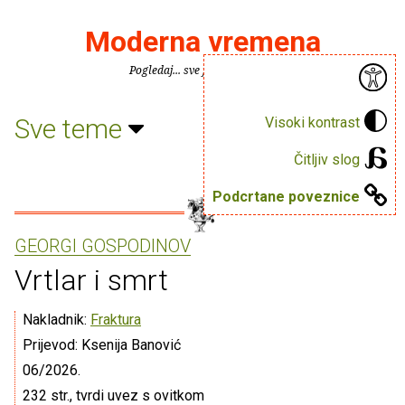
Moderna vremena
Pogledaj... sve je puno knjiga.
Sve teme
Visoki kontrast
Čitljiv slog
Podcrtane poveznice
GEORGI GOSPODINOV
Vrtlar i smrt
Nakladnik:
Fraktura
Prijevod: Ksenija Banović
06/2026.
232 str., tvrdi uvez s ovitkom