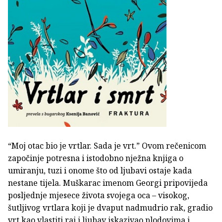
“Moj otac bio je vrtlar. Sada je vrt.” Ovom rečenicom
započinje potresna i istodobno nježna knjiga o
umiranju, tuzi i onome što od ljubavi ostaje kada
nestane tijela. Muškarac imenom Georgi pripovijeda
posljednje mjesece života svojega oca – visokog,
šutljivog vrtlara koji je dvaput nadmudrio rak, gradio
vrt kao vlastiti raj i ljubav iskazivao plodovima i