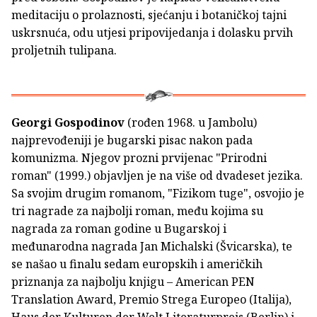
meditaciju o prolaznosti, sjećanju i botaničkoj tajni
uskrsnuća, odu utjesi pripovijedanja i dolasku prvih
proljetnih tulipana.
Georgi Gospodinov
(rođen 1968. u Jambolu)
najprevođeniji je bugarski pisac nakon pada
komunizma. Njegov prozni prvijenac "Prirodni
roman" (1999.) objavljen je na više od dvadeset jezika.
Sa svojim drugim romanom, "Fizikom tuge", osvojio je
tri nagrade za najbolji roman, među kojima su
nagrada za roman godine u Bugarskoj i
međunarodna nagrada Jan Michalski (Švicarska), te
se našao u finalu sedam europskih i američkih
priznanja za najbolju knjigu – American PEN
Translation Award, Premio Strega Europeo (Italija),
Haus der Kulturen der Welt Literaturpreis (Berlin) i