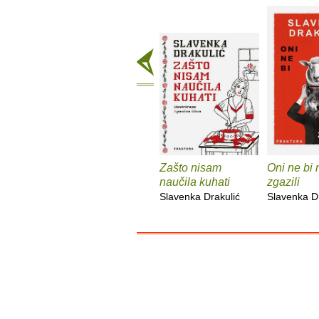
Zašto nisam
Oni ne bi 
naučila kuhati
zgazili
Slavenka Drakulić
Slavenka D