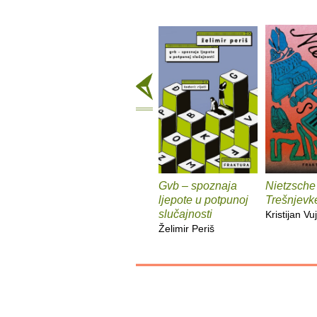
Gvb – spoznaja
Nietzsche
ljepote u potpunoj
Trešnjevk
slučajnosti
Kristijan Vuj
Želimir Periš