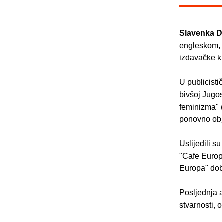
Slavenka D
engleskom, 
izdavačke k
U publicist
bivšoj Jugos
feminizma" (
ponovno obj
Uslijedili s
"Cafe Europa
Europa" dob
Posljednja a
stvarnosti,