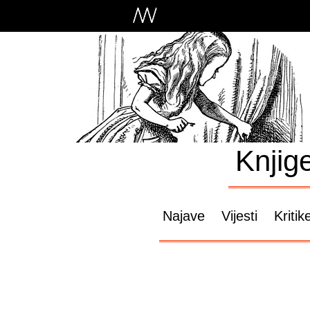
Knjig
Najave
Vijesti
Kritik