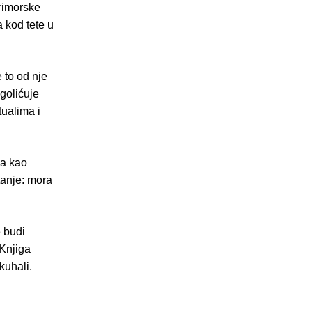
primorske
 kod tete u
e to od nje
zgolićuje
tualima i
ka kao
tanje: mora
e budi
 Knjiga
kuhali.