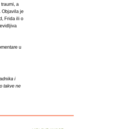
 traumi, a
 Objavila je
Frida ili o
evidljiva
komentare u
adnika i
o takve ne