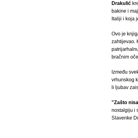
Drakulić
kre
bakine i maj
Italiji i ko
Ovo je knjiga
zahtijevao. 
patrijarhaln
bračnim oče
Između svek
vrhunskog ku
li ljubav zai
"Zašto nis
nostalgiju i
Slavenke Dra