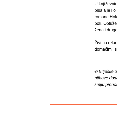
U književnim
pisala je i 
romane Holo
boli, Optuže
žena i druge
Živi na rela
domaćim i s
© Bilješke 
njihove dod
smiju preno