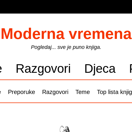
Moderna vremena
Pogledaj... sve je puno knjiga.
e
Razgovori
Djeca
e
Preporuke
Razgovori
Teme
Top lista knji