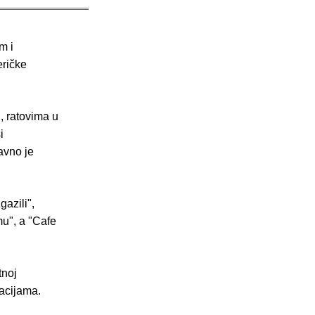
m i
eričke
, ratovima u
i
avno je
gazili",
mu", a "Cafe
tnoj
kacijama.