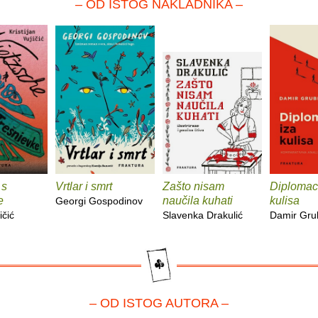
– OD ISTOG NAKLADNIKA –
 s
Vrtlar i smrt
Zašto nisam
Diplomaci
e
naučila kuhati
kulisa
Georgi Gospodinov
ičić
Slavenka Drakulić
Damir Gru
– OD ISTOG AUTORA –