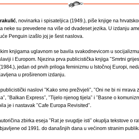
rakulić
, novinarka i spisateljica (1949.), piše knjige na hrvatsko
a neke su prevedene na više od dvadeset jezika. U izdanju am
uće Penguin izašlo joj je šest naslova.
ičkim knjigama uglavnom se bavila svakodnevicom u socijalizmu
laviji i Europom. Njezina prva publicistička knjiga "Smrtni grijes
1984.), jedan od prvih priloga feminizmu u Istočnoj Europi, ned
avljena u proširenom izdanju.
u publicistički naslovi "Kako smo preživjeli", "Oni ne bi ni mrava z
", "Balkan Express", "Tijelo njenog tijela" i "Basne o komuniz
ila je i nastavak "Cafe Europa Revisited".
utoričina zbirka eseja "Rat je svugdje isti" okuplja tekstove o ra
 objavljene od 1991. do današnjih dana u većinom stranim publi