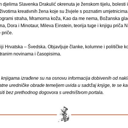
 djelima Slavenka Drakulić okrenuta je ženskom tijelu, bolesti i
o životima kreativnih žena koje su živjele s poznatim umjetnicima.
grami straha, Mramorna koža, Kao da me nema, Božanska glad, 
na, Dora i Minotaur, Mileva Einstein, teorija tuge i knjigu priča N
 priče.
ciji Hrvatska – Švedska. Objavljuje članke, kolumne i političke 
tranim novinama i časopisima.
o knjigama izrađene su na osnovu informacija dobivenih od nakl
atne uredničke obrade temeljem uvida u sadržaj knjige, te se ka
siti bez prethodnog dogovora s uredništvom portala.