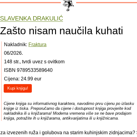
SLAVENKA DRAKULIĆ
Zašto nisam naučila kuhati
Nakladnik:
Fraktura
06/2026.
148 str., tvrdi uvez s ovitkom
ISBN 9789533589640
Cijena: 24.99 eur
Kupi knjigu!
Cijene knjiga su informativnog karaktera, navodimo prvu cijenu po izlasku
knjige iz tiska. Preporučamo da cijene i dostupnost knjiga provjerite kod
nakladnika ili u knjižarama! Moderna vremena više se ne bave prodajom
knjiga, potražite ih u knjižarama, antikvarijatima ili u knjižnicama.
 iza izvezenih ruža i golubova na starim kuhinjskim zidnjacima?