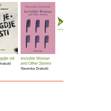
gdje isti
Invisible Woman
U kavani Europa
Ponovo 
and Other Stories
Europa
rakulić
Slavenka Drakulić
Slavenka Drakulić
Slavenka 