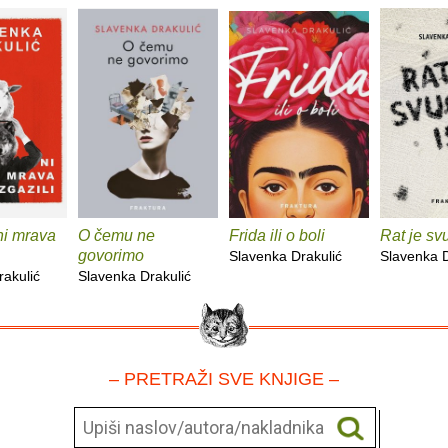
ni mrava
O čemu ne
Frida ili o boli
Rat je svu
govorimo
Slavenka Drakulić
Slavenka D
rakulić
Slavenka Drakulić
– PRETRAŽI SVE KNJIGE –