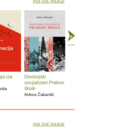
VIDI SVE KNJIGE
ja iza
Dionizijski
Grga Novak : Život i
Anatomij
socijalizam Praksis
djela
imperiju
škole
biša
Slobodan Prosperov
Davor Be
Ankica Čakardić
Novak
VIDI SVE KNJIGE