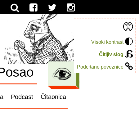
Visoki kontrast
Čitljiv slog
Podcrtane poveznice
Posao
ga
Podcast
Čitaonica