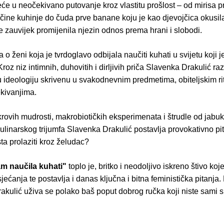
će u neočekivano putovanje kroz vlastitu prošlost – od mirisa 
čine kuhinje do čuda prve banane koju je kao djevojčica okusila
ja je zauvijek promijenila njezin odnos prema hrani i slobodi.
 o ženi koja je tvrdoglavo odbijala naučiti kuhati u svijetu koji j
Kroz niz intimnih, duhovitih i dirljivih priča Slavenka Drakulić ra
u ideologiju skrivenu u svakodnevnim predmetima, obiteljskim ri
kivanjima.
rovih mudrosti, makrobiotičkih eksperimenata i štrudle od jabu
linarskog trijumfa Slavenka Drakulić postavlja provokativno pi
sta prolaziti kroz želudac?
am naučila kuhati"
toplo je, britko i neodoljivo iskreno štivo koj
 sjećanja te postavlja i danas ključna i bitna feministička pitanja.
kulić uživa se polako baš poput dobrog ručka koji niste sami s