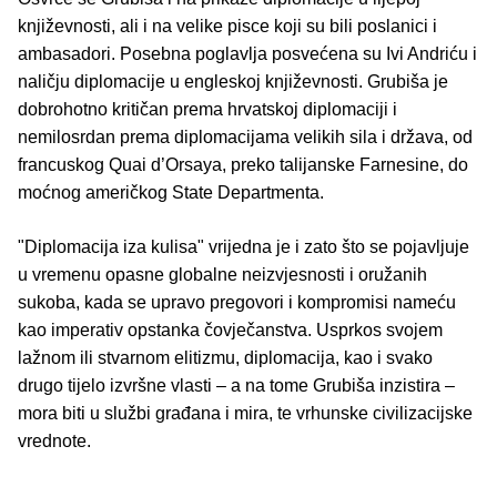
književnosti, ali i na velike pisce koji su bili poslanici i
ambasadori. Posebna poglavlja posvećena su Ivi Andriću i
naličju diplomacije u engleskoj književnosti. Grubiša je
dobrohotno kritičan prema hrvatskoj diplomaciji i
nemilosrdan prema diplomacijama velikih sila i država, od
francuskog Quai d’Orsaya, preko talijanske Farnesine, do
moćnog američkog State Departmenta.
"Diplomacija iza kulisa" vrijedna je i zato što se pojavljuje
u vremenu opasne globalne neizvjesnosti i oružanih
sukoba, kada se upravo pregovori i kompromisi nameću
kao imperativ opstanka čovječanstva. Usprkos svojem
lažnom ili stvarnom elitizmu, diplomacija, kao i svako
drugo tijelo izvršne vlasti – a na tome Grubiša inzistira –
mora biti u službi građana i mira, te vrhunske civilizacijske
vrednote.