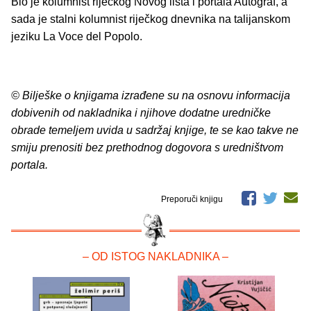
Bio je kolumnist riječkog Novog lista i portala Autograf, a
sada je stalni kolumnist riječkog dnevnika na talijanskom
jeziku La Voce del Popolo.
© Bilješke o knjigama izrađene su na osnovu informacija
dobivenih od nakladnika i njihove dodatne uredničke
obrade temeljem uvida u sadržaj knjige, te se kao takve ne
smiju prenositi bez prethodnog dogovora s uredništvom
portala.
Preporuči knjigu
– OD ISTOG NAKLADNIKA –