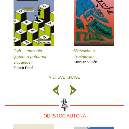
Gvb – spoznaja
Nietzsche s
ljepote u potpunoj
Trešnjevke
slučajnosti
Kristijan Vujičić
Želimir Periš
VIDI SVE KNJIGE
– OD ISTOG AUTORA –