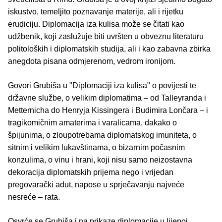
iskustvo, temeljito poznavanje materije, ali i rijetku
erudiciju. Diplomacija iza kulisa može se čitati kao
udžbenik, koji zaslužuje biti uvršten u obveznu literaturu
politoloških i diplomatskih studija, ali i kao zabavna zbirka
anegdota pisana odmjerenom, vedrom ironijom.
Govori Grubiša u "Diplomaciji iza kulisa" o povijesti te
državne službe, o velikim diplomatima – od Talleyranda i
Metternicha do Henryja Kissingera i Budimira Lončara – i
tragikomičnim amaterima i varalicama, dakako o
špijunima, o zloupotrebama diplomatskog imuniteta, o
sitnim i velikim lukavštinama, o bizarnim počasnim
konzulima, o vinu i hrani, koji nisu samo neizostavna
dekoracija diplomatskih prijema nego i vrijedan
pregovarački adut, napose u sprječavanju najveće
nesreće – rata.
Osvrće se Grubiša i na prikaze diplomacije u lijepoj