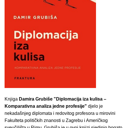
Knjiga
Damira Grubiše
"Diplomacija iza kulisa –
Komparativna analiza jedne profesije"
djelo je
nekadašnjeg diplomata i redovitog profesora u mirovini
Fakulteta političkih znanosti u Zagrebu i Američkog
sveučilišta u Rimu. Grubiša je u ovoj knjizi sjedinio bogato