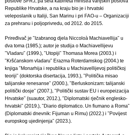
poslove SFRJ, pa šefa kabineta ministra vanjskih poslova
Republike Hrvatske, a na kraju bio je i hrvatski
veleposlanik u Italiji, San Marinu i pri FAO-u – Organizaciji
za prehranu i poljoprivredu, od 2012. do 2015.
Priređivač je "Izabranog djela Niccoloà Machiavellija" u
dva toma (1985.); autor je studija o Machiavellijevu
"Vladaru" (1999.), "Utopiji" Thomasa Morea (2003.) i
"Kršćanskom vladaru" Erazma Roterdamskog (2004.) te
knjiga "Monarhija i republika u Machiavellijevoj političkoj
teoriji" (doktorska disertacija, 1993.), "Politička misao
talijanske renesanse" (2000.), "Berluskonizam: talijanski
politički dosje" (2007.), "Politički sustav EU i europeizacija
Hrvatske" (suautor, 2012.), "Diplomatski rječnik englesko-
hrvatski" (2019.), "Diario diplomatico. Un fiumano a Roma"
(Diplomatski dnevnik: Fijuman u Rimu) (2022.) i "Povijest
europskog ujedinjenja" (2023.).