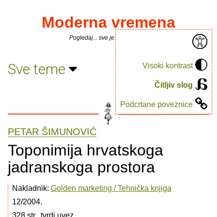
Moderna vremena
Pogledaj... sve je puno knjiga.
Sve teme
Visoki kontrast
Čitljiv slog
Podcrtane poveznice
PETAR ŠIMUNOVIĆ
Toponimija hrvatskoga
jadranskoga prostora
Nakladnik:
Golden marketing / Tehnička knjiga
12/2004.
328 str., tvrdi uvez