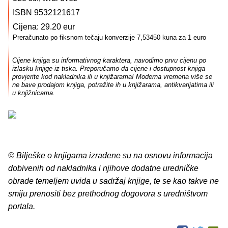
ISBN 9532121617
Cijena: 29.20 eur
Preračunato po fiksnom tečaju konverzije 7,53450 kuna za 1 euro
Cijene knjiga su informativnog karaktera, navodimo prvu cijenu po
izlasku knjige iz tiska. Preporučamo da cijene i dostupnost knjiga
provjerite kod nakladnika ili u knjižarama! Moderna vremena više se
ne bave prodajom knjiga, potražite ih u knjižarama, antikvarijatima ili
u knjižnicama.
© Bilješke o knjigama izrađene su na osnovu informacija
dobivenih od nakladnika i njihove dodatne uredničke
obrade temeljem uvida u sadržaj knjige, te se kao takve ne
smiju prenositi bez prethodnog dogovora s uredništvom
portala.