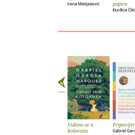
papiru
Irena Matijašević
Đurđica Čili
Vidimo se u
Pripovije
kolovozu
Gabriel Gar