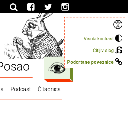
Visoki kontrast
Čitljiv slog
Posao
Podcrtane poveznice
ga
Podcast
Čitaonica