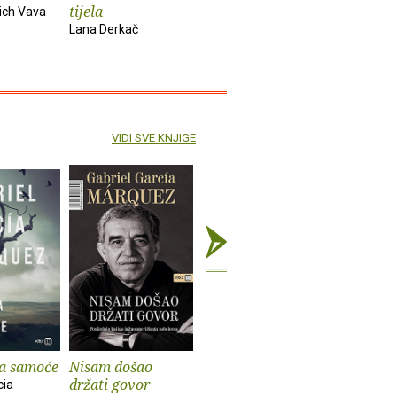
tijela
ich Vava
Bekim Sejranović
Zoran Feri
Lana Derkač
VIDI SVE KNJIGE
na samoće
Nisam došao
Sto godina samoće
Ljubav u
držati govor
kolere
cia
Gabriel Garcia