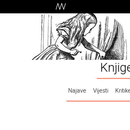
Knjig
Najave
Vijesti
Kritik