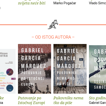
svijeta neće biti
Marko Pogačar
Vlado Simc
ć
– OD ISTOG AUTORA –
tke
Putovanje po
Pukovniku nema
Sto godi
Istočnoj Europi
tko da piše
cia
Gabriel Gar