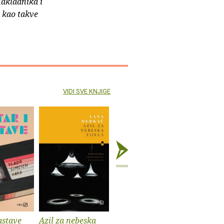
nakladnika i
e kao takve
VIDI SVE KNJIGE
astave
Azil za nebeska
Chinook
Spiderm