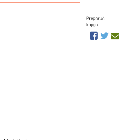
Preporuči
knjigu