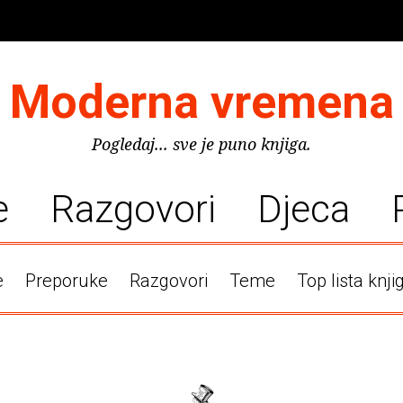
Moderna vremena
Pogledaj... sve je puno knjiga.
e
Razgovori
Djeca
e
Preporuke
Razgovori
Teme
Top lista knji