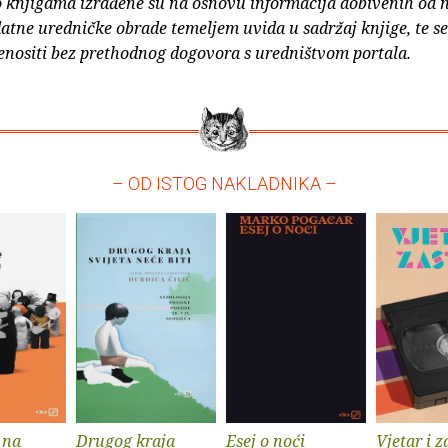
o knjigama izrađene su na osnovu informacija dobivenih od 
atne uredničke obrade temeljem uvida u sadržaj knjige, te s
enositi bez prethodnog dogovora s uredništvom portala.
– OD ISTOG NAKLADNIKA –
 na
Drugog kraja
Esej o noći
Vjetar i z