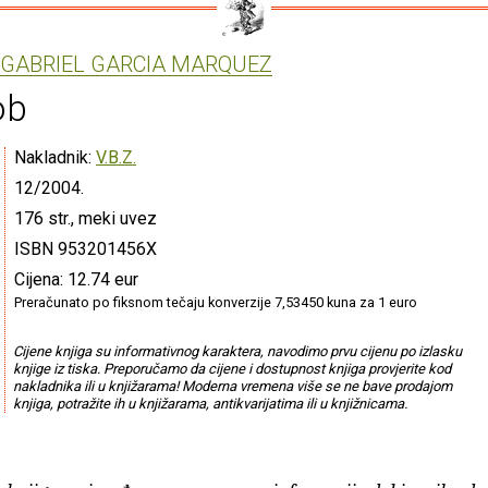
GABRIEL GARCIA MARQUEZ
ob
Nakladnik:
V.B.Z.
12/2004.
176 str., meki uvez
ISBN 953201456X
Cijena: 12.74 eur
Preračunato po fiksnom tečaju konverzije 7,53450 kuna za 1 euro
Cijene knjiga su informativnog karaktera, navodimo prvu cijenu po izlasku
knjige iz tiska. Preporučamo da cijene i dostupnost knjiga provjerite kod
nakladnika ili u knjižarama! Moderna vremena više se ne bave prodajom
knjiga, potražite ih u knjižarama, antikvarijatima ili u knjižnicama.