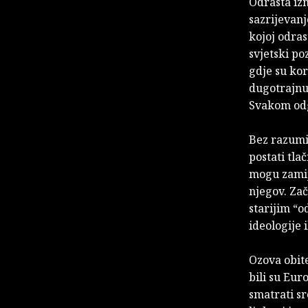
Odrasta izm
sazrijevan
kojoj odras
svjetski po
gdje su kor
dugotrajnu
Svakom odg
Bez razumi
postati tla
mogu zamije
njegov. Zač
starijim “od
ideologije i
Ozova obite
bili su Eur
smatrati sr