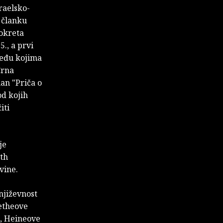
raelsko-
 članku
pokreta
., a prvi
među kojima
Crna
an "Priča o
od kojih
iti
je
oth
ovine.
njiževnost
oetheove
), Heineove