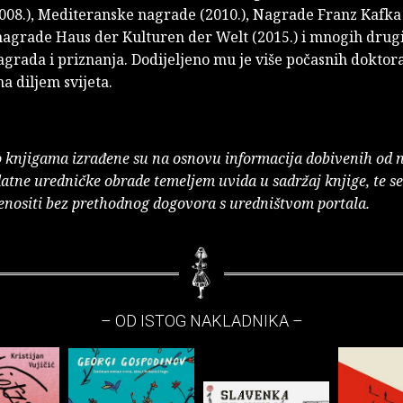
008.), Mediteranske nagrade (2010.), Nagrade Franz Kafka 
nagrade Haus der Kulturen der Welt (2015.) i mnogih drug
agrada i priznanja. Dodijeljeno mu je više počasnih doktor
ma diljem svijeta.
o knjigama izrađene su na osnovu informacija dobivenih od 
atne uredničke obrade temeljem uvida u sadržaj knjige, te s
enositi bez prethodnog dogovora s uredništvom portala.
– OD ISTOG NAKLADNIKA –