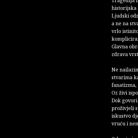
Tragedija b
historijska
Ljudski od
a ne na st
vrlo istinit
kompliciran
Glavna obr
zdrava vrst
Ne nailazim
stvarima ka
fanatizma, 
Oz živi is
Dok govori i
proživjeli 
iskustvo dj
vruću i ne