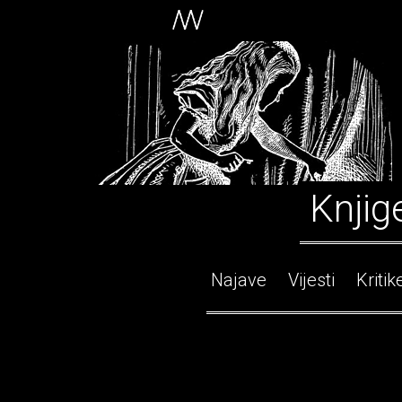
Knjig
Najave
Vijesti
Kritik