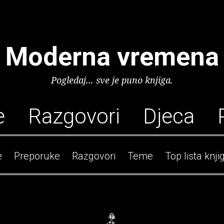
Moderna vremena
Pogledaj... sve je puno knjiga.
e
Razgovori
Djeca
e
Preporuke
Razgovori
Teme
Top lista knji