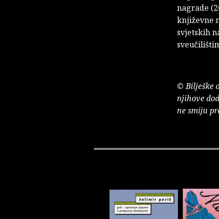
nagrade (2
književne 
svjetskih n
sveučilišti
© Bilješke 
njihove dod
ne smiju pr