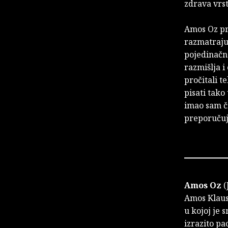
zdrava vrst
Amos Oz pri
razmatraju 
pojedinačn
razmišlja i
pročitali te
pisati tako
imao sam či
preporučuj
Amos Oz
(
Amos Klaus
u kojoj je 
izrazito pac