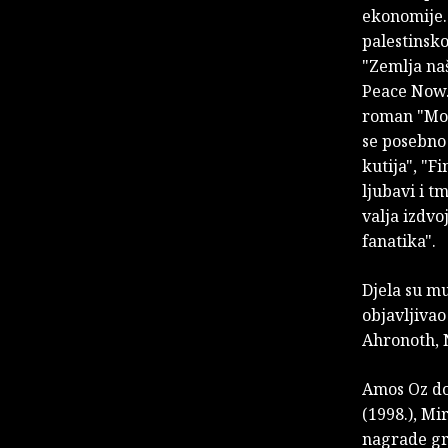
ekonomije. 
palestinsko
"Zemlja na
Peace Now. 
roman "Mož
se posebno 
kutija", "F
ljubavi i tm
valja izdvoj
fanatika".
Djela su mu
objavljivao 
Ahronoth, 
Amos Oz dob
(1998.), M
nagrade gr