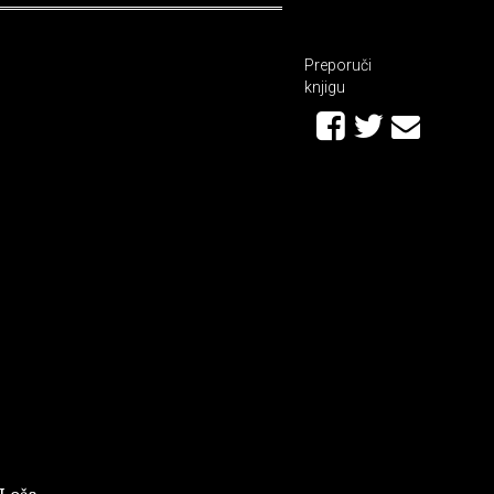
Preporuči
knjigu