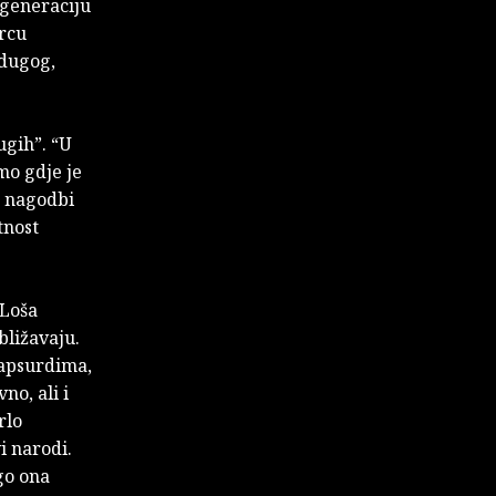
i generaciju
srcu
 dugog,
ugih”. “U
amo gdje je
t nagodbi
tnost
 Loša
bližavaju.
 apsurdima,
o, ali i
rlo
i narodi.
go ona