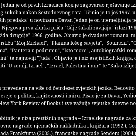
Jedan je od prvih Izraelaca koji je zagovarao rješavanje iz
g sukoba nakon Šestodnevnog rata. Učinio je to još 1967. u
ših predaka" u novinama Davar. Jedan je od utemeljitelja 
Njegova prva zbirka priča "Gdje šakali zavijaju" izlazi 1965
da drugdje" 1966. godine. Objavio je dvadeset romana, 
ističu "Moj Michael", "Planina lošeg savjeta", "Soumchi", "
ima", "Pantera u podrumu", "Isto more", autobiografski rom
ini" te najnoviji "Juda". Objavio je i niz esejističkih knjiga, 
iti "U zemlji Izrael", "Izrael, Palestina i mir" te "Kako izliječ
 prevedena na više od četrdeset svjetskih jezika. Redovito 
eseje o politici, književnosti i miru. Pisao je za Davar, Yedi
New York Review of Books i sve važnije svjetske dnevne n
itnik je niza prestižnih nagrada – Izraelske nagrade za k
irovne nagrade njemačkih nakladnika i knjižara (1992.), G
ada Frankfurta (2005.), francuske nagrade Senders (2004.