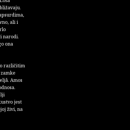
 Loša
bližavaju.
 apsurdima,
o, ali i
rlo
i narodi.
go ona
o različitim
a, zamke
teljâ. Amos
odnosa.
lji
ustvo jest
oj živi, na