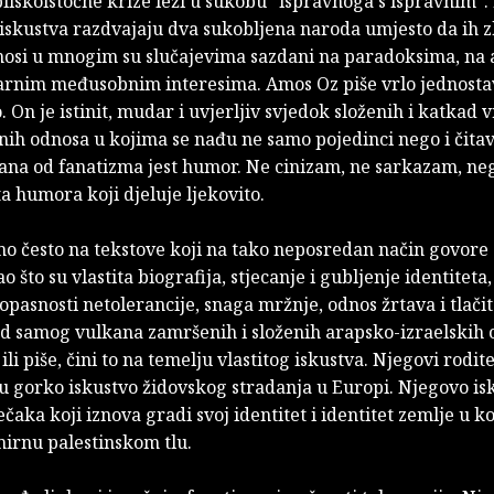
liskoistočne krize leži u sukobu “ispravnoga s ispravnim”.
 iskustva razdvajaju dva sukobljena naroda umjesto da ih z
nosi u mnogim su slučajevima sazdani na paradoksima, na
varnim međusobnim interesima. Amos Oz piše vrlo jednostavn
o. On je istinit, mudar i uvjerljiv svjedok složenih i katkad v
ih odnosa u kojima se nađu ne samo pojedinci nego i čitav
ana od fanatizma jest humor. Ne cinizam, ne sarkazam, ne
a humora koji djeluje ljekovito.
o često na tekstove koji na tako neposredan način govore 
o što su vlastita biografija, stjecanje i gubljenje identitet
opasnosti netolerancije, snaga mržnje, odnos žrtava i tlači
pod samog vulkana zamršenih i složenih arapsko-izraelskih 
li piše, čini to na temelju vlastitog iskustva. Njegovi rodite
su gorko iskustvo židovskog stradanja u Europi. Njegovo isk
ečaka koji iznova gradi svoj identitet i identitet zemlje u koj
mirnu palestinskom tlu.