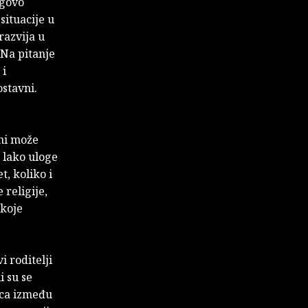
egovo
situacije u
razvija u
 Na pitanje
 i
stavni.
eni može
e lako uloge
t, koliko i
 religije,
 koje
i roditelji
i su se
ica između