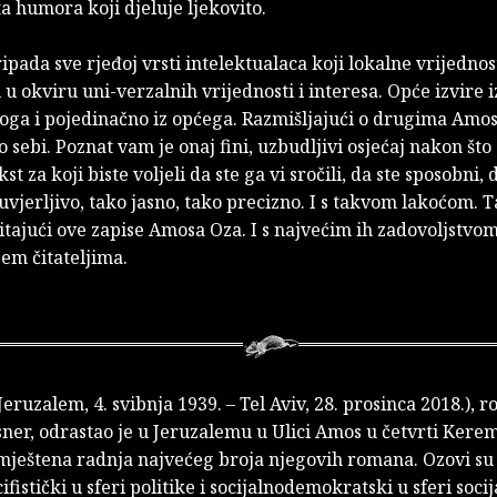
a humora koji djeluje ljekovito.
pada sve rjeđoj vrsti intelektualaca koji lokalne vrijednost
u okviru uni-verzalnih vrijednosti i interesa. Opće izvire i
oga i pojedinačno iz općega. Razmišljajući o drugima Amo
 o sebi. Poznat vam je onaj fini, uzbudljivi osjećaj nakon što 
kst za koji biste voljeli da ste ga vi sročili, da ste sposobni,
 uvjerljivo, tako jasno, tako precizno. I s takvom lakoćom. T
tajući ove zapise Amosa Oza. I s najvećim ih zadovoljstvo
em čitateljima.
Jeruzalem, 4. svibnja 1939. – Tel Aviv, 28. prosinca 2018.), 
ner, odrastao je u Jeruzalemu u Ulici Amos u četvrti Ker
smještena radnja najvećeg broja njegovih romana. Ozovi su
ifistički u sferi politike i socijalnodemokratski u sferi soci