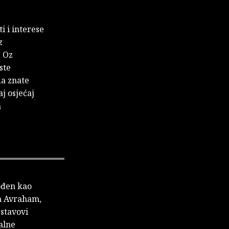
i i interese
z
s Oz
ste
 da znate
aj osjećaj
m
rođen kao
em Avraham,
 stavovi
jalne