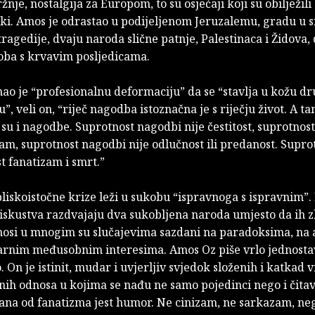
ržnje, nostalgija za Europom, to su osjećaji koji su obilježil
jki. Amos je odrastao u podijeljenom Jeruzalemu, gradu u 
ragedije, dvaju naroda slične patnje, Palestinaca i Židova,
oba s krvavim posljedicama.
o je “profesionalnu deformaciju” da se “stavlja u kožu dr
”, veli on, “riječ nagodba istoznačna je s riječju život. A t
 su i nagodbe. Suprotnost nagodbi nije čestitost, suprotnos
zam, suprotnost nagodbi nije odlučnost ili predanost. Supro
t fanatizam i smrt.”
liskoistočne krize leži u sukobu “ispravnoga s ispravnim”.
 iskustva razdvajaju dva sukobljena naroda umjesto da ih z
nosi u mnogim su slučajevima sazdani na paradoksima, na
varnim međusobnim interesima. Amos Oz piše vrlo jednostavn
o. On je istinit, mudar i uvjerljiv svjedok složenih i katkad v
ih odnosa u kojima se nađu ne samo pojedinci nego i čitav
ana od fanatizma jest humor. Ne cinizam, ne sarkazam, ne