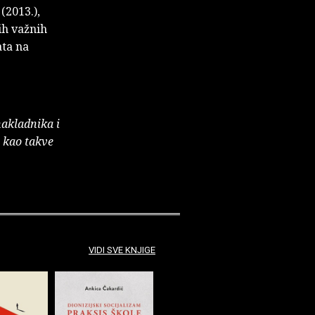
(2013.),
ih važnih
ata na
nakladnika i
e kao takve
VIDI SVE KNJIGE