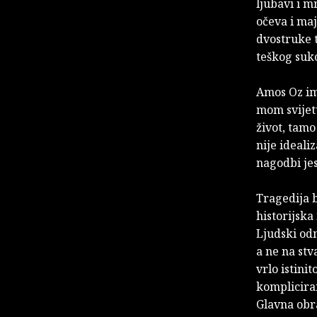
ljubavi i m
očeva i ma
dvostruke t
teškog suk
Amos Oz ima
mom svijetu
život, tamo
nije ideali
nagodbi jes
Tragedija b
historijska
Ljudski od
a ne na st
vrlo istinit
kompliciran
Glavna obr