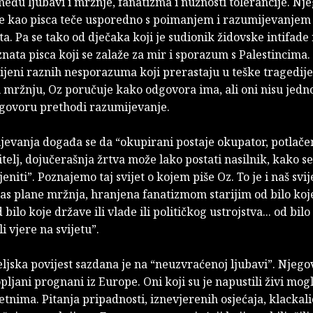
eđu ljubavi i mržnje, fanatizma i nužnosti tolerancije. Nj
je kao pisca teče usporedno s poimanjem i razumijevanjem 
ta. Pa se tako od dječaka koji je sudionik židovske intifade 
znata pisca koji se zalaže za mir i sporazum s Palestincima.
ijeni raznih nesporazuma koji prerastaju u teške tragedije
 mržnju, Oz poručuje kako odgovora ima, ali oni nisu jedno
ovoru prethodi razumijevanje.
jevanja događa se da “okupirani postaje okupator, potlač
čitelj, dojučerašnja žrtva može lako postati nasilnik, kako s
niti”. Poznajemo taj svijet o kojem piše Oz. To je i naš svije
as plane mržnja, hranjena fanatizmom starijim od bilo koje
 bilo koje države ili vlade ili političkog ustrojstva... od bilo
li vjere na svijetu”.
ljska povijest sazdana je na “neuzvraćenoj ljubavi”. Njegov
opljani prognani iz Europe. Oni koji su je napustili živi mogl
etnima. Pitanja pripadnosti, iznevjerenih osjećaja, klackal