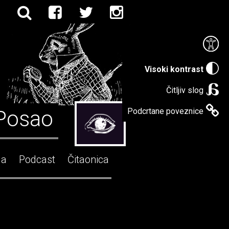
Visoki kontrast
Čitljiv slog
Posao
Podcrtane poveznice
ga
Podcast
Čitaonica