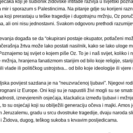
ječaka koji je sudionik židovske intifade razvija u svjetski pozna
 mir i sporazum s Palestincima. Na pitanje gdje su korijeni razn
koji prerastaju u teške tragedije i dugotrajnu mržnju, Oz poru
a, ali oni nisu jednostavni. Svakom odgovoru prethodi razumije
evanja događa se da “okupirani postaje okupator, potlačeni mož
ojučerašnja žrtva može lako postati nasilnik, kako se lako uloge 
 Poznajemo taj svijet o kojem piše Oz. To je i naš svijet, koliko i 
mržnja, hranjena fanatizmom starijim od bilo koje religije, starij
li vlade ili političkog ustrojstva... od bilo koje ideologije ili vjere 
jska povijest sazdana je na “neuzvraćenoj ljubavi”. Njegovi rodite
rognani iz Europe. Oni koji su je napustili živi mogli su se smatr
adnosti, iznevjerenih osjećaja, klackalica između ljubavi i mržnje
to su osjećaji koji su obilježili generaciju očeva i majki. Amos 
 Jeruzalemu, gradu u srcu dvostruke tragedije, dvaju naroda sl
 i Židova, dugog, teškog sukoba s krvavim posljedicama.