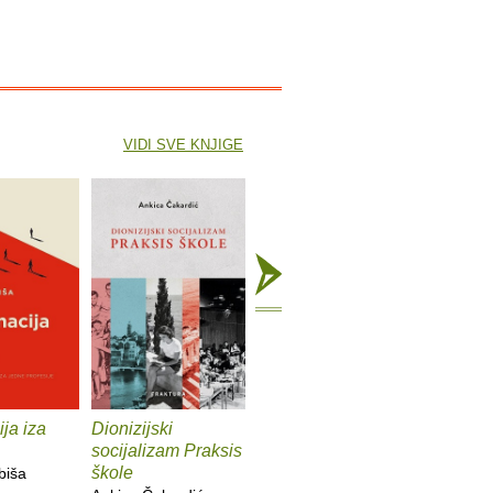
VIDI SVE KNJIGE
ja iza
Dionizijski
Grga Novak : Život i
Anatomij
socijalizam Praksis
djela
imperiju
škole
biša
Slobodan Prosperov
Davor Be