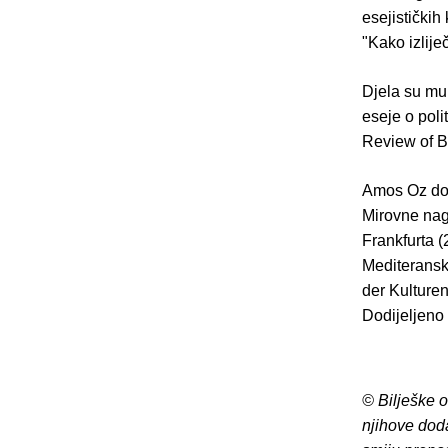
esejističkih 
"Kako izliječ
Djela su mu 
eseje o poli
Review of B
Amos Oz dobi
Mirovne nag
Frankfurta 
Mediteransk
der Kulturen
Dodijeljeno 
© Bilješke 
njihove dod