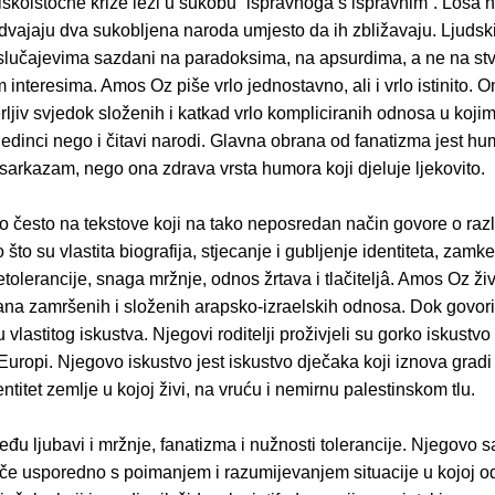
iskoistočne krize leži u sukobu “ispravnoga s ispravnim”. Loša h
dvajaju dva sukobljena naroda umjesto da ih zbližavaju. Ljudsk
lučajevima sazdani na paradoksima, na apsurdima, a ne na st
nteresima. Amos Oz piše vrlo jednostavno, ali i vrlo istinito. On j
rljiv svjedok složenih i katkad vrlo kompliciranih odnosa u koj
edinci nego i čitavi narodi. Glavna obrana od fanatizma jest hu
sarkazam, nego ona zdrava vrsta humora koji djeluje ljekovito.
 često na tekstove koji na tako neposredan način govore o razl
 što su vlastita biografija, stjecanje i gubljenje identiteta, zamk
tolerancije, snaga mržnje, odnos žrtava i tlačiteljâ. Amos Oz živ
a zamršenih i složenih arapsko-izraelskih odnosa. Dok govori il
u vlastitog iskustva. Njegovi roditelji proživjeli su gorko iskustv
Europi. Njegovo iskustvo jest iskustvo dječaka koji iznova gradi
dentitet zemlje u kojoj živi, na vruću i nemirnu palestinskom tlu.
đu ljubavi i mržnje, fanatizma i nužnosti tolerancije. Njegovo s
eče usporedno s poimanjem i razumijevanjem situacije u kojoj o