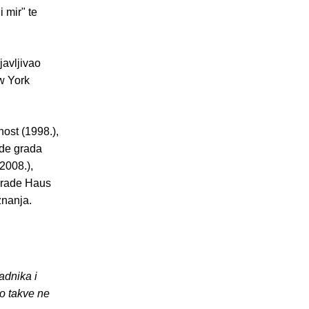
i mir" te
javljivao
ew York
ost (1998.),
ade grada
2008.),
grade Haus
znanja.
adnika i
o takve ne