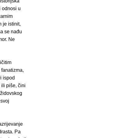
istorijska
i odnosi u
varnim
e istinit,
ima se nađu
mor. Ne
ičitim
e fanatizma,
i ispod
i piše, čini
o židovskog
 svoj
azrijevanje
drasta. Pa