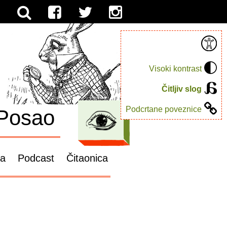
Visoki kontrast
Čitljiv slog
Podcrtane poveznice
Posao
ga
Podcast
Čitaonica