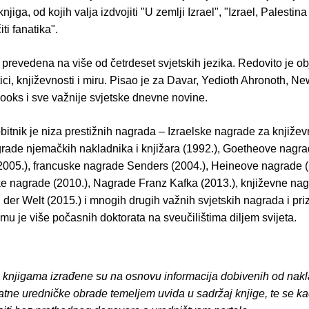
knjiga, od kojih valja izdvojiti "U zemlji Izrael", "Izrael, Palestina 
iti fanatika".
prevedena na više od četrdeset svjetskih jezika. Redovito je ob
tici, književnosti i miru. Pisao je za Davar, Yedioth Ahronoth, N
ooks i sve važnije svjetske dnevne novine.
tnik je niza prestižnih nagrada – Izraelske nagrade za književn
rade njemačkih nakladnika i knjižara (1992.), Goetheove nagr
(2005.), francuske nagrade Senders (2004.), Heineove nagrade (
e nagrade (2010.), Nagrade Franz Kafka (2013.), književne na
 der Welt (2015.) i mnogih drugih važnih svjetskih nagrada i pri
mu je više počasnih doktorata na sveučilištima diljem svijeta.
o knjigama izrađene su na osnovu informacija dobivenih od nakl
atne uredničke obrade temeljem uvida u sadržaj knjige, te se ka