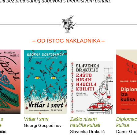
siti bez prethodnog dogovora s uredništvom portala.
– OD ISTOG NAKLADNIKA –
 s
Vrtlar i smrt
Zašto nisam
Diplomaci
e
naučila kuhati
kulisa
Georgi Gospodinov
ičić
Slavenka Drakulić
Damir Gru