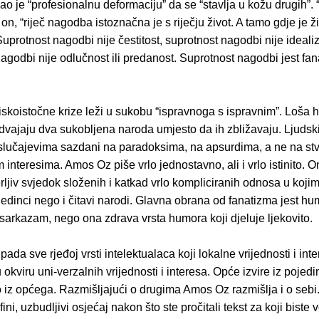
o je “profesionalnu deformaciju” da se “stavlja u kožu drugih”
i on, “riječ nagodba istoznačna je s riječju život. A tamo gdje je ž
uprotnost nagodbi nije čestitost, suprotnost nagodbi nije ideali
agodbi nije odlučnost ili predanost. Suprotnost nagodbi jest fan
iskoistočne krize leži u sukobu “ispravnoga s ispravnim”. Loša h
dvajaju dva sukobljena naroda umjesto da ih zbližavaju. Ljudsk
lučajevima sazdani na paradoksima, na apsurdima, a ne na st
nteresima. Amos Oz piše vrlo jednostavno, ali i vrlo istinito. On j
rljiv svjedok složenih i katkad vrlo kompliciranih odnosa u koj
edinci nego i čitavi narodi. Glavna obrana od fanatizma jest hu
sarkazam, nego ona zdrava vrsta humora koji djeluje ljekovito.
ada sve rjeđoj vrsti intelektualaca koji lokalne vrijednosti i int
 okviru uni-verzalnih vrijednosti i interesa. Opće izvire iz pojed
 iz općega. Razmišljajući o drugima Amos Oz razmišlja i o sebi
ini, uzbudljivi osjećaj nakon što ste pročitali tekst za koji biste v