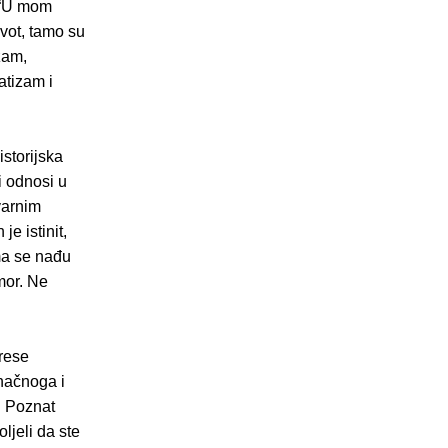
. “U mom
ivot, tamo su
zam,
atizam i
istorijska
i odnosi u
varnim
e istinit,
ima se nađu
mor. Ne
erese
inačnoga i
. Poznat
oljeli da ste