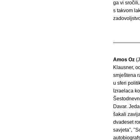
ga vi sročili
s takvom la
zadovoljstv
Amos Oz
(J
Klausner, od
smještena ra
u sferi poli
Izraelaca k
Šestodnevno
Davar. Jeda
šakali zavij
dvadeset ro
savjeta", "S
autobiografs