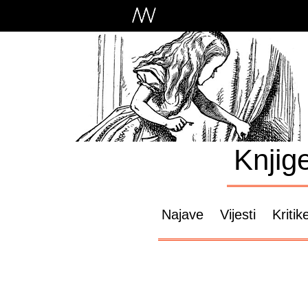
Knjig
Najave
Vijesti
Kritik