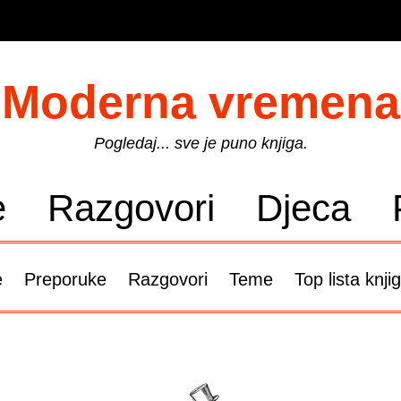
Moderna vremena
Pogledaj... sve je puno knjiga.
e
Razgovori
Djeca
e
Preporuke
Razgovori
Teme
Top lista knji