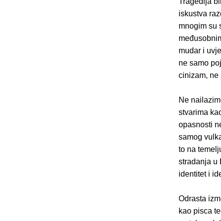
Tragedija bl
iskustva raz
mnogim su s
međusobnim i
mudar i uvje
ne samo poj
cinizam, ne 
Ne nailazimo
stvarima kao
opasnosti ne
samog vulkan
to na temelj
stradanja u 
identitet i i
Odrasta izme
kao pisca t