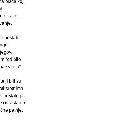
ta pisca koji
ih
čuje kako
vanje.
e postati
mogu
njegov.
im “od bilo
na svijetu”.
lji bili su
ati sretnima.
, nostalgija
je odrastao u
ične patnje,