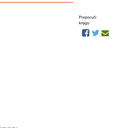
Preporuči
knjigu