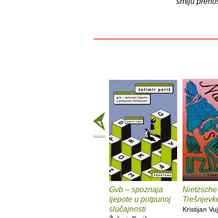
smiju preno
Gvb – spoznaja
Nietzsche
ljepote u potpunoj
Trešnjevk
slučajnosti
Kristijan Vuj