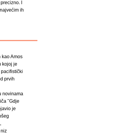
 precizno. I
 najvećim ih
en kao Amos
 kojoj je
acifistički
od prvih
n
 u novinama
riča "Gdje
javio je
lošeg
,
 niz