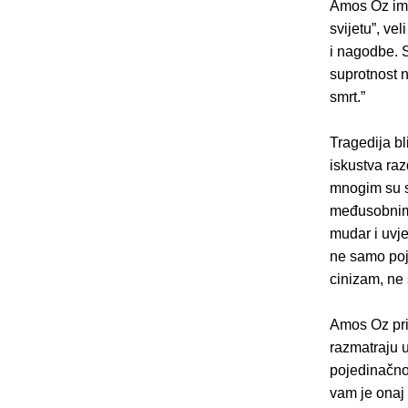
Amos Oz ima
svijetu”, vel
i nagodbe. S
suprotnost n
smrt.”
Tragedija bl
iskustva raz
mnogim su s
međusobnim i
mudar i uvje
ne samo poj
cinizam, ne 
Amos Oz prip
razmatraju u
pojedinačno
vam je onaj f