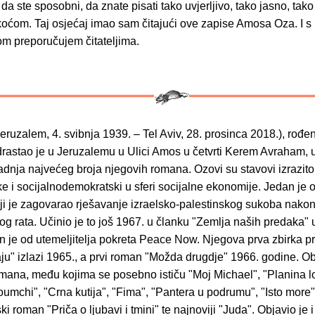
, da ste sposobni, da znate pisati tako uvjerljivo, tako jasno, tako
koćom. Taj osjećaj imao sam čitajući ove zapise Amosa Oza. I s
om preporučujem čitateljima.
eruzalem, 4. svibnja 1939. – Tel Aviv, 28. prosinca 2018.), rođ
rastao je u Jeruzalemu u Ulici Amos u četvrti Kerem Avraham, u
dnja najvećeg broja njegovih romana. Ozovi su stavovi izrazito p
tike i socijalnodemokratski u sferi socijalne ekonomije. Jedan je 
oji je zagovarao rješavanje izraelsko-palestinskog sukoba nako
g rata. Učinio je to još 1967. u članku "Zemlja naših predaka"
n je od utemeljitelja pokreta Peace Now. Njegova prva zbirka p
aju" izlazi 1965., a prvi roman "Možda drugdje" 1966. godine. Ob
mana, među kojima se posebno ističu "Moj Michael", "Planina 
oumchi", "Crna kutija", "Fima", "Pantera u podrumu", "Isto more"
ki roman "Priča o ljubavi i tmini" te najnoviji "Juda". Objavio je i