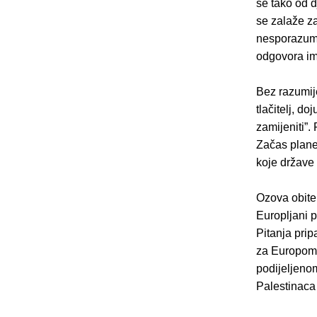
se tako od d
se zalaže za
nesporazuma 
odgovora im
Bez razumij
tlačitelj, d
zamijeniti”.
Začas plane 
koje države i
Ozova obitel
Europljani p
Pitanja prip
za Europom, 
podijeljenom
Palestinaca