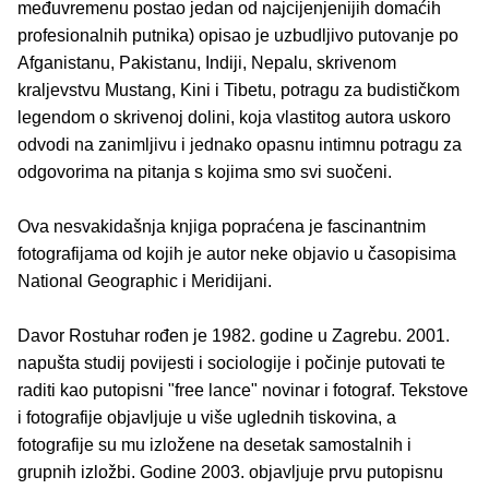
međuvremenu postao jedan od najcijenjenijih domaćih
profesionalnih putnika) opisao je uzbudljivo putovanje po
Afganistanu, Pakistanu, Indiji, Nepalu, skrivenom
kraljevstvu Mustang, Kini i Tibetu, potragu za budističkom
legendom o skrivenoj dolini, koja vlastitog autora uskoro
odvodi na zanimljivu i jednako opasnu intimnu potragu za
odgovorima na pitanja s kojima smo svi suočeni.
Ova nesvakidašnja knjiga popraćena je fascinantnim
fotografijama od kojih je autor neke objavio u časopisima
National Geographic i Meridijani.
Davor Rostuhar rođen je 1982. godine u Zagrebu. 2001.
napušta studij povijesti i sociologije i počinje putovati te
raditi kao putopisni "free lance" novinar i fotograf. Tekstove
i fotografije objavljuje u više uglednih tiskovina, a
fotografije su mu izložene na desetak samostalnih i
grupnih izložbi. Godine 2003. objavljuje prvu putopisnu