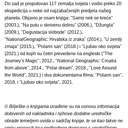
Do sad je proputovao 117 zemalja svijeta i vodio preko 20
ekspedicija u neke od najzabačenijih predjela našeg
planeta. Objavio je osam knjiga: "Samo nek se kreće"
(2003.), "Na putu u skrivenu dolinu" (2006.), "Džungla"
(2009.), "Degustacija slobode" (2012.),
"NationalGeographic: Hrvatska iz zraka" (2014.), "U zemlji
zmaja" (2015.), "Polarni san" (2018.) i "Ljubav oko svijeta"
(2021.) od kojih su četiri prevedene na engleski ("The
Journey’s Magic", 2012., "National Geographic: Croatia
from above", 2014., "Polar dream", 2018., "Love Around
the World", 2021.) i dva dokumentarna filma: "Polarni san",
2018. i "Ljubav oko svijeta", 2021.
© Bilješke o knjigama izrađene su na osnovu informacija
dobivenih od nakladnika i njihove dodatne uredničke
obrade temeljem uvida u sadržaj knjige, te se kao takve ne
smiju prenositi bez prethodnog dogovora s uredništvom