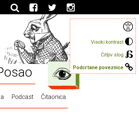
Visoki kontrast
Čitljiv slog
Posao
Podcrtane poveznice
ga
Podcast
Čitaonica