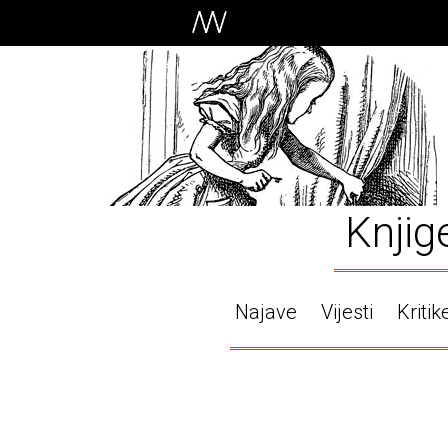
Knjig
Najave
Vijesti
Kritik