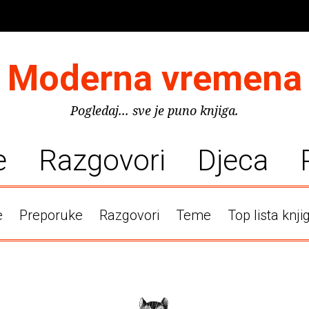
Moderna vremena
Pogledaj... sve je puno knjiga.
e
Razgovori
Djeca
e
Preporuke
Razgovori
Teme
Top lista knji