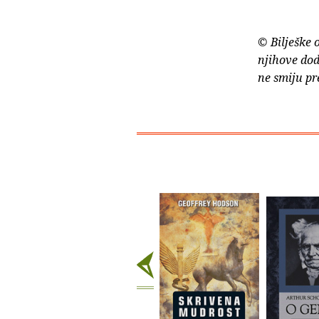
© Bilješke 
njihove dod
ne smiju pr