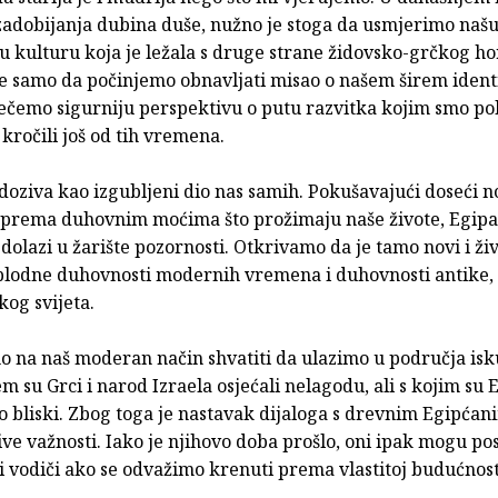
adobijanja dubina duše, nužno je stoga da usmjerimo naš
 kulturu koja je ležala s druge strane židovsko-grčkog ho
ne samo da počinjemo obnavljati misao o našem širem ident
ječemo sigurniju perspektivu o putu razvitka kojim smo pol
kročili još od tih vremena.
doziva kao izgubljeni dio nas samih. Pokušavajući doseći 
st prema duhovnim moćima što prožimaju naše živote, Egip
dolazi u žarište pozornosti. Otkrivamo da je tamo novi i živ
lodne duhovnosti modernih vremena i duhovnosti antike,
kog svijeta.
 na naš moderan način shvatiti da ulazimo u područja isk
 su Grci i narod Izraela osjećali nelagodu, ali s kojim su 
o bliski. Zbog toga je nastavak dijaloga s drevnim Egipćan
ve važnosti. Iako je njihovo doba prošlo, oni ipak mogu pos
i vodiči ako se odvažimo krenuti prema vlastitoj budućnost