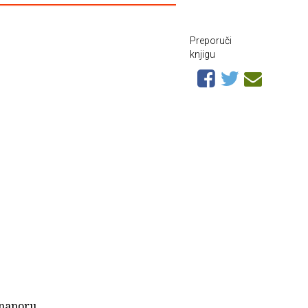
Preporuči
knjigu
 naporu