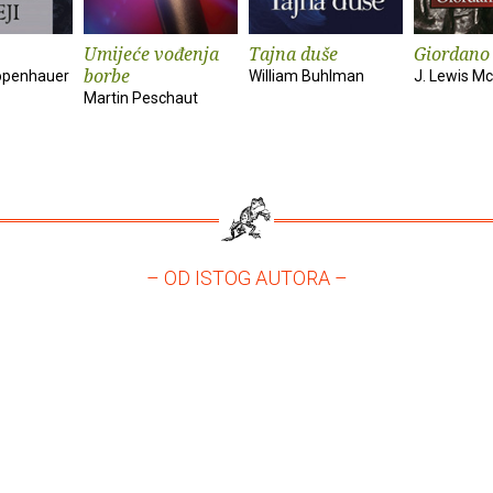
Umijeće vođenja
Tajna duše
Giordano
borbe
openhauer
William Buhlman
J. Lewis Mc
Martin Peschaut
– OD ISTOG AUTORA –