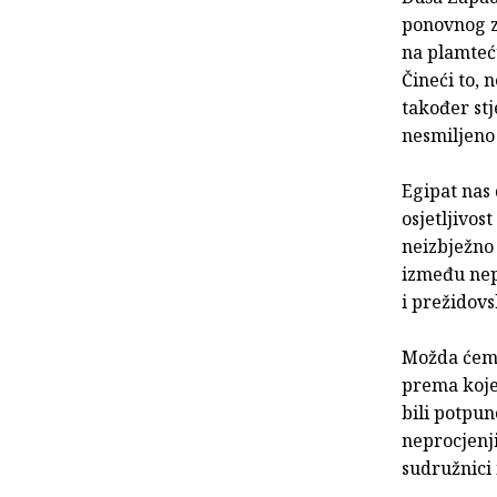
ponovnog z
na plamteću
Čineći to, 
također st
nesmiljeno 
Egipat nas 
osjetljivo
neizbježno 
između nep
i prežidovs
Možda ćemo
prema kojem
bili potpun
neprocjenji
sudružnici 