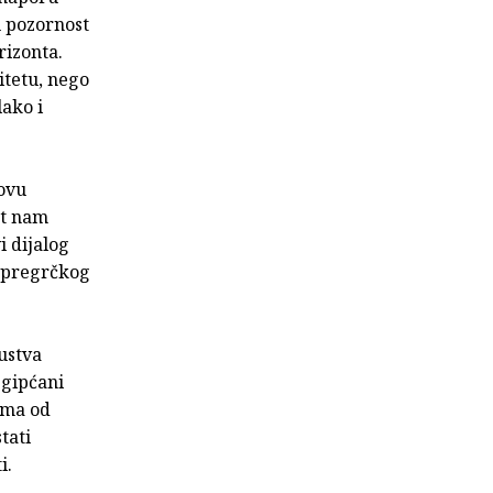
u pozornost
rizonta.
itetu, nego
ako i
novu
at nam
i dijalog
 pregrčkog
ustva
Egipćani
ima od
tati
i.