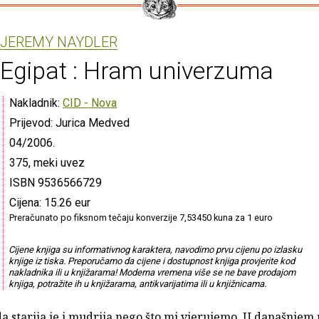
JEREMY NAYDLER
Egipat : Hram univerzuma
Nakladnik:
CID - Nova
Prijevod: Jurica Medved
04/2006.
375, meki uvez
ISBN 9536566729
Cijena: 15.26 eur
Preračunato po fiksnom tečaju konverzije 7,53450 kuna za 1 euro
Cijene knjiga su informativnog karaktera, navodimo prvu cijenu po izlasku
knjige iz tiska. Preporučamo da cijene i dostupnost knjiga provjerite kod
nakladnika ili u knjižarama! Moderna vremena više se ne bave prodajom
knjiga, potražite ih u knjižarama, antikvarijatima ili u knjižnicama.
a starija je i mudrija nego što mi vjerujemo. U današnjem