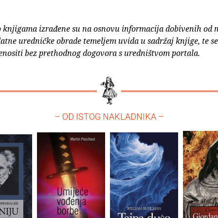
o knjigama izrađene su na osnovu informacija dobivenih od 
atne uredničke obrade temeljem uvida u sadržaj knjige, te s
enositi bez prethodnog dogovora s uredništvom portala.
– OD ISTOG NAKLADNIKA –