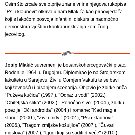
Osim što zrcale sve otprije znane vrline njegova rukopisa,
"Psi i klaunovi" otkrivaju nam Mlakića kao pripovjedača
koji s lakoćom posvoja infantilni diskurs te nadmoćno
demonstrira vještinu kontrapunktiranja komičnog i
jezovitog.
Josip Mlakić
suvremeni je bosanskohercegovački pisac.
Rođen je 1964. u Bugojnu. Diplomirao je na Strojarskom
fakultetu u Sarajevu. Živi u Gornjem Vakufu te se bavi
književnošću i pisanjem scenarija. Objavio je zbirke priča
"Puževa kućica" (1997.), "Odraz u vodi" (2002.),
"Obiteljska slika" (2002.), "Ponoćno sivo" (2004.), zbirku
poezije "Oči androida" (2004.) i romane: "Kad magle
stanu" (2000.), "Živi i mrtvi" (2002.), "Psi i klaunovi"
(2006.), "Tragom zmijske košuljice" (2007.), "Čuvari
mostova" (2007.), "Ljudi koji su sadili drveće" (2010.),