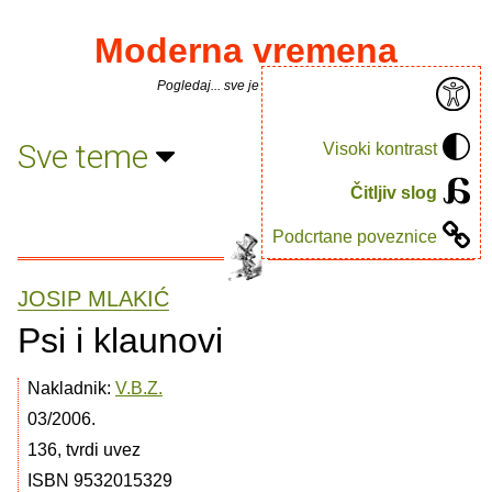
Moderna vremena
Pogledaj... sve je puno knjiga.
Sve teme
Visoki kontrast
Čitljiv slog
Podcrtane poveznice
JOSIP MLAKIĆ
Psi i klaunovi
Nakladnik:
V.B.Z.
03/2006.
136, tvrdi uvez
ISBN 9532015329