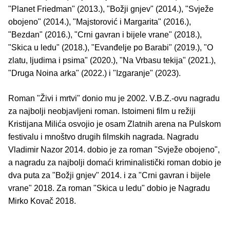
"Planet Friedman" (2013.), "Božji gnjev" (2014.), "Svježe
obojeno" (2014.), "Majstorović i Margarita" (2016.),
"Bezdan" (2016.), "Crni gavran i bijele vrane" (2018.),
"Skica u ledu" (2018.), "Evanđelje po Barabi" (2019.), "O
zlatu, ljudima i psima" (2020.), "Na Vrbasu tekija" (2021.),
"Druga Noina arka" (2022.) i "Izgaranje" (2023).
Roman "Živi i mrtvi" donio mu je 2002. V.B.Z.-ovu nagradu
za najbolji neobjavljeni roman. Istoimeni film u režiji
Kristijana Milića osvojio je osam Zlatnih arena na Pulskom
festivalu i mnoštvo drugih filmskih nagrada. Nagradu
Vladimir Nazor 2014. dobio je za roman "Svježe obojeno",
a nagradu za najbolji domaći kriminalistički roman dobio je
dva puta za "Božji gnjev" 2014. i za "Crni gavran i bijele
vrane" 2018. Za roman "Skica u ledu" dobio je Nagradu
Mirko Kovač 2018.