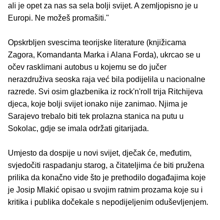
ali je opet za nas sa sela bolji svijet. A zemljopisno je u
Europi. Ne možeš promašiti."
Opskrbljen svescima teorijske literature (knjižicama
Zagora, Komandanta Marka i Alana Forda), ukrcao se u
očev rasklimani autobus u kojemu se do jučer
nerazdruživa seoska raja već bila podijelila u nacionalne
razrede. Svi osim glazbenika iz rock'n'roll trija Ritchijeva
djeca, koje bolji svijet ionako nije zanimao. Njima je
Sarajevo trebalo biti tek prolazna stanica na putu u
Sokolac, gdje se imala održati gitarijada.
Umjesto da dospije u novi svijet, dječak će, međutim,
svjedočiti raspadanju starog, a čitateljima će biti pružena
prilika da konačno vide što je prethodilo događajima koje
je Josip Mlakić opisao u svojim ratnim prozama koje su i
kritika i publika dočekale s nepodijeljenim oduševljenjem.