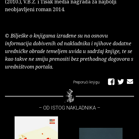
(2010.), V.B.Z. i Tisak media nagrada za najbolji
neobjavljeni roman 2014.
© Bilješke o knjigama izrađene su na osnovu
informacija dobivenih od nakladnika i njihove dodatne
uredničke obrade temeljem uvida u sadržaj knjige, te se
kao takve ne smiju prenositi bez prethodnog dogovora s
uredništvom portala.
Preporuči knjigu
– OD ISTOG NAKLADNIKA –