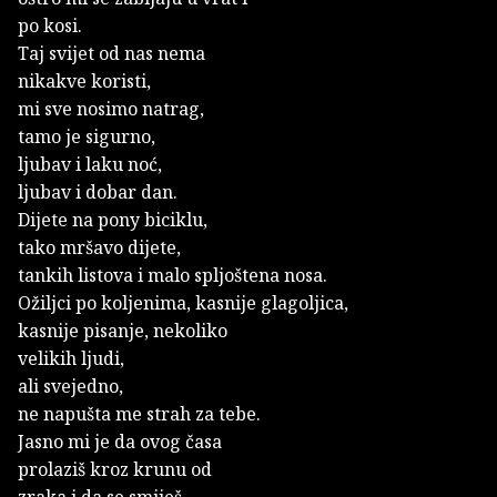
po kosi.
Taj svijet od nas nema
nikakve koristi,
mi sve nosimo natrag,
tamo je sigurno,
ljubav i laku noć,
ljubav i dobar dan.
Dijete na pony biciklu,
tako mršavo dijete,
tankih listova i malo spljoštena nosa.
Ožiljci po koljenima, kasnije glagoljica,
kasnije pisanje, nekoliko
velikih ljudi,
ali svejedno,
ne napušta me strah za tebe.
Jasno mi je da ovog časa
prolaziš kroz krunu od
zraka i da se smiješ,