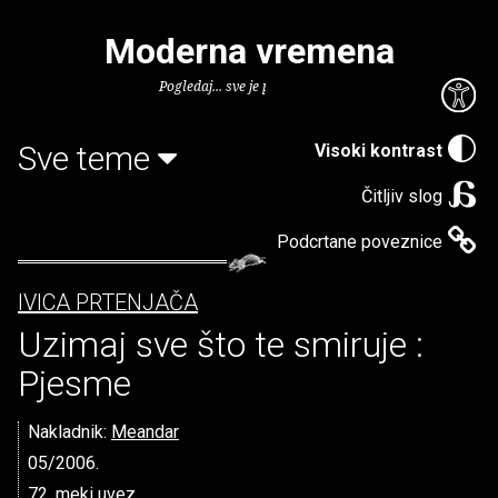
Moderna vremena
Pogledaj... sve je puno knjiga.
Sve teme
Visoki kontrast
Čitljiv slog
Podcrtane poveznice
IVICA PRTENJAČA
Uzimaj sve što te smiruje :
Pjesme
Nakladnik:
Meandar
05/2006.
72, meki uvez