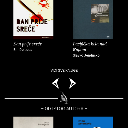
Dan prije sreće
Pacifička kiša nad
Kupom
Erri De Luca
Slavko Jendričko
VIDI SVE KNJIGE
– OD ISTOG AUTORA –