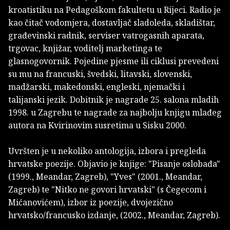
kroatistiku na Pedagoškom fakultetu u Rijeci. Radio je
kao čitač vodomjera, dostavljač sladoleda, skladištar,
građevinski radnik, serviser vatrogasnih aparata,
trgovac, knjižar, voditelj marketinga te
glasnogovornik. Pojedine pjesme ili ciklusi prevedeni
su mu na francuski, švedski, litavski, slovenski,
madžarski, makedonski, engleski, njemački i
talijanski jezik. Dobitnik je nagrade 25. salona mladih
1998. u Zagrebu te nagrade za najbolju knjigu mlađeg
autora na Kvirinovim susretima u Sisku 2000.
Uvršten je u nekoliko antologija, izbora i pregleda
hrvatske poezije. Objavio je knjige: "Pisanje oslobađa"
(1999., Meandar, Zagreb), "Yves" (2001., Meandar,
Zagreb) te "Nitko ne govori hrvatski" (s Čegecom i
Mićanovićem), izbor iz poezije, dvojezično
hrvatsko/francusko izdanje, (2002., Meandar, Zagreb).