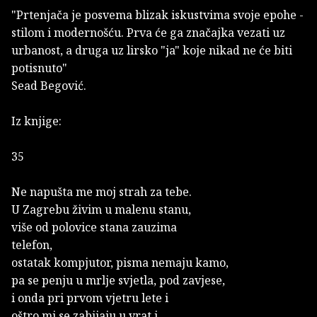
"Prtenjača je posvema blizak iskustvima svoje epohe -
stilom i modernošću. Prva će ga značajka vezati uz
urbanost, a druga uz lirsko "ja" koje nikad ne će biti
potisnuto"
Sead Begović.
Iz knjige:
35
Ne napušta me moj strah za tebe.
U Zagrebu živim u malenu stanu,
više od polovice stana zauzima
telefon,
ostatak kompjutor, pisma nemaju kamo,
pa se penju u mrlje svjetla, pod zavjese,
i onda pri prvom vjetru lete i
oštro mi se zabijaju u vrat i