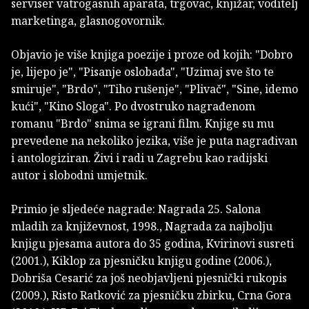
serviser vatrogasnih aparata, trgovac, knjižar, voditelj
marketinga, glasnogovornik.
Objavio je više knjiga poezije i proze od kojih: "Dobro
je, lijepo je", "Pisanje oslobađa", "Uzimaj sve što te
smiruje", "Brdo", "Tiho rušenje", "Plivač", "Sine, idemo
kući", "Kino Sloga". Po dvostruko nagrađenom
romanu "Brdo" snima se igrani film. Knjige su mu
prevedene na nekoliko jezika, više je puta nagrađivan
i antologiziran. Živi i radi u Zagrebu kao radijski
autor i slobodni umjetnik.
Primio je sljedeće nagrade: Nagrada 25. Salona
mladih za književnost, 1998., Nagrada za najbolju
knjigu pjesama autora do 35 godina, Kvirinovi susreti
(2001.), Kiklop za pjesničku knjigu godine (2006.),
Dobriša Cesarić za još neobjavljeni pjesnički rukopis
(2009.), Risto Ratković za pjesničku zbirku, Crna Gora