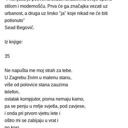
stilom i modernošću. Prva će ga značajka vezati uz
urbanost, a druga uz lirsko "ja" koje nikad ne će biti
potisnuto"
Sead Begović.
Iz knjige:
35
Ne napušta me moj strah za tebe.
U Zagrebu živim u malenu stanu,
više od polovice stana zauzima
telefon,
ostatak kompjutor, pisma nemaju kamo,
pa se penju u mrlje svjetla, pod zavjese,
i onda pri prvom vjetru lete i
oštro mi se zabijaju u vrat i
po kosi.