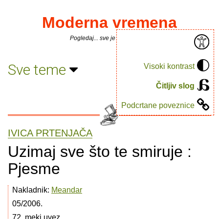
Moderna vremena
Pogledaj... sve je puno knjiga.
Sve teme
Visoki kontrast
Čitljiv slog
Podcrtane poveznice
IVICA PRTENJAČA
Uzimaj sve što te smiruje :
Pjesme
Nakladnik:
Meandar
05/2006.
72, meki uvez