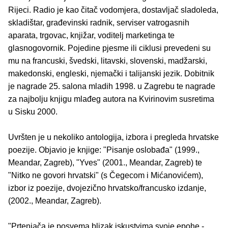
Rijeci. Radio je kao čitač vodomjera, dostavljač sladoleda,
skladištar, građevinski radnik, serviser vatrogasnih
aparata, trgovac, knjižar, voditelj marketinga te
glasnogovornik. Pojedine pjesme ili ciklusi prevedeni su
mu na francuski, švedski, litavski, slovenski, madžarski,
makedonski, engleski, njemački i talijanski jezik. Dobitnik
je nagrade 25. salona mladih 1998. u Zagrebu te nagrade
za najbolju knjigu mlađeg autora na Kvirinovim susretima
u Sisku 2000.
Uvršten je u nekoliko antologija, izbora i pregleda hrvatske
poezije. Objavio je knjige: "Pisanje oslobađa" (1999.,
Meandar, Zagreb), "Yves" (2001., Meandar, Zagreb) te
"Nitko ne govori hrvatski" (s Čegecom i Mićanovićem),
izbor iz poezije, dvojezično hrvatsko/francusko izdanje,
(2002., Meandar, Zagreb).
"Prtenjača je posvema blizak iskustvima svoje epohe -