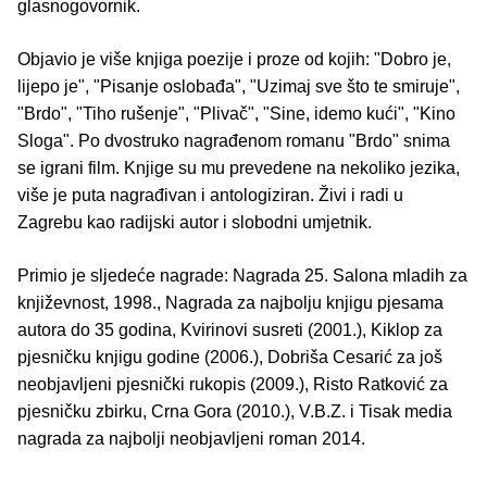
glasnogovornik.
Objavio je više knjiga poezije i proze od kojih: "Dobro je,
lijepo je", "Pisanje oslobađa", "Uzimaj sve što te smiruje",
"Brdo", "Tiho rušenje", "Plivač", "Sine, idemo kući", "Kino
Sloga". Po dvostruko nagrađenom romanu "Brdo" snima
se igrani film. Knjige su mu prevedene na nekoliko jezika,
više je puta nagrađivan i antologiziran. Živi i radi u
Zagrebu kao radijski autor i slobodni umjetnik.
Primio je sljedeće nagrade: Nagrada 25. Salona mladih za
književnost, 1998., Nagrada za najbolju knjigu pjesama
autora do 35 godina, Kvirinovi susreti (2001.), Kiklop za
pjesničku knjigu godine (2006.), Dobriša Cesarić za još
neobjavljeni pjesnički rukopis (2009.), Risto Ratković za
pjesničku zbirku, Crna Gora (2010.), V.B.Z. i Tisak media
nagrada za najbolji neobjavljeni roman 2014.