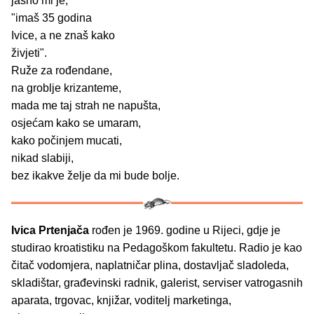
jasno mi je,
"imaš 35 godina
Ivice, a ne znaš kako
živjeti".
Ruže za rođendane,
na groblje krizanteme,
mada me taj strah ne napušta,
osjećam kako se umaram,
kako počinjem mucati,
nikad slabiji,
bez ikakve želje da mi bude bolje.
Ivica Prtenjača
rođen je 1969. godine u Rijeci, gdje je
studirao kroatistiku na Pedagoškom fakultetu. Radio je kao
čitač vodomjera, naplatničar plina, dostavljač sladoleda,
skladištar, građevinski radnik, galerist, serviser vatrogasnih
aparata, trgovac, knjižar, voditelj marketinga,