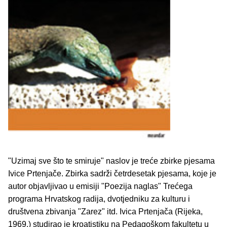
"Uzimaj sve što te smiruje" naslov je treće zbirke pjesama
Ivice Prtenjače. Zbirka sadrži četrdesetak pjesama, koje je
autor objavljivao u emisiji "Poezija naglas" Trećega
programa Hrvatskog radija, dvotjedniku za kulturu i
društvena zbivanja "Zarez" itd. Ivica Prtenjača (Rijeka,
1969.) studirao je kroatistiku na Pedagoškom fakultetu u