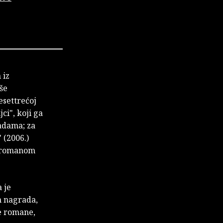
 iz
še
settrećoj
i", koji ga
adama; za
 (2006.)
m romanom
 je
h nagrada,
še romane,