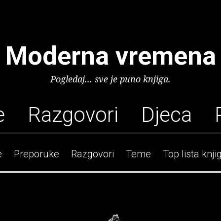
Moderna vremena
Pogledaj... sve je puno knjiga.
e
Razgovori
Djeca
e
Preporuke
Razgovori
Teme
Top lista knji