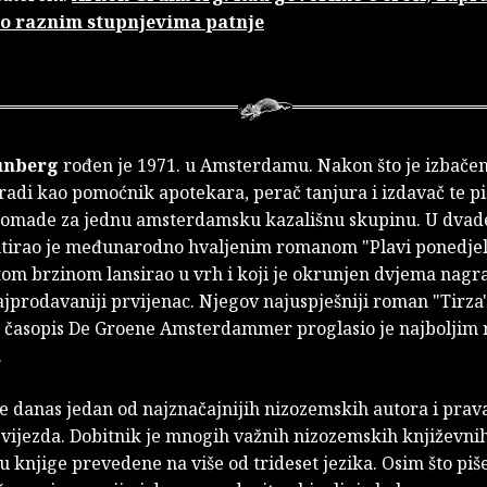
o raznim stupnjevima patnje
unberg
rođen je 1971. u Amsterdamu. Nakon što je izbačen
radi kao pomoćnik apotekara, perač tanjura i izdavač te pi
komade za jednu amsterdamsku kazališnu skupinu. U dvade
itirao je međunarodno hvaljenim romanom "Plavi ponedjeljc
tom brzinom lansirao u vrh i koji je okrunjen dvjema nagr
najprodavaniji prvijenac. Njegov najuspješniji roman "Tirza"
 časopis De Groene Amsterdammer proglasio je najbolji
.
e danas jedan od najznačajnijih nizozemskih autora i prava
zvijezda. Dobitnik je mnogih važnih nizozemskih književni
u knjige prevedene na više od trideset jezika. Osim što pi