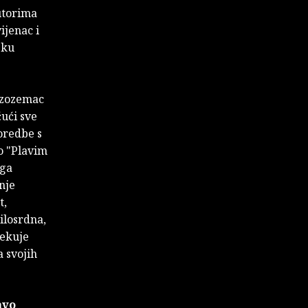
autorima
ijenac i
sku
Nizozemac
ćući sve
oredbe s
o "Plavim
ega
nje
t,
ilosrdna,
čekuje
a svojih
avo