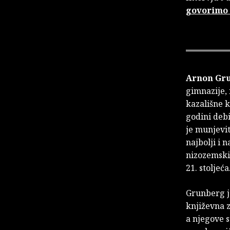
govorimo 
Arnon Gr
gimnazije, 
kazališne 
godini deb
je munjevi
najbolji i 
nizozemski
21. stoljeća
Grunberg j
književna 
a njegove s