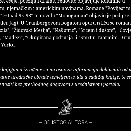
če, eseje, poeziju i drame, redovito objavljuje kolumne u
m, njemačkim i američkim novinama. Romane "Povijest m
 i "Gstaad 95-98" te novelu "Monogaman" objavio je pod p
der Jagt. U Grunbergovom bogatom opusu ističu se romani:
azila", "Židovski Mesija", "Naš stric", "Srcem i dušom", "Čovje
, "Madeži", "Okupirana područja" i "Smrt u Taormini". Grun
 Yorku.
o knjigama izrađene su na osnovu informacija dobivenih od 
atne uredničke obrade temeljem uvida u sadržaj knjige, te s
enositi bez prethodnog dogovora s uredništvom portala.
– OD ISTOG AUTORA –