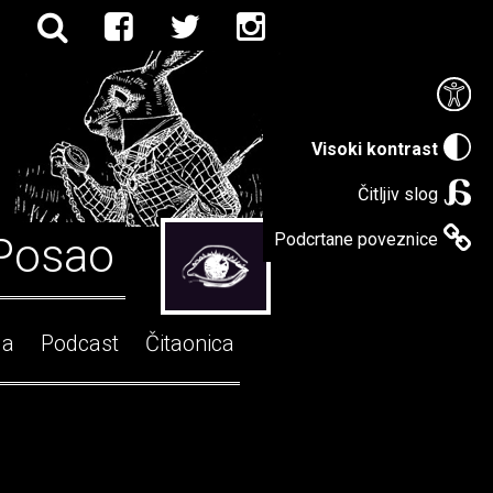
Visoki kontrast
Čitljiv slog
Posao
Podcrtane poveznice
ga
Podcast
Čitaonica