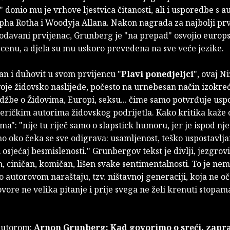
" donio mu je vrhove ljestvica čitanosti, ali i usporedbe s 
pha Rotha i Woodyja Allana. Nakon nagrada za najbolji prv
rodavani prvijenac, Grunberg je "na prepad" osvojio europ
cenu, a djela su mu uskoro prevedena na sve veće jezike.
an i duhovit u svom prvijencu "
Plavi ponedjeljci
", ovaj 
voje židovsko naslijeđe, počesto na urnebesan način izokre
džbe o Židovima, Europi, seksu... čime samo potvrđuje usp
eričkim autorima židovskog podrijetla. Kako kritika kaže 
ma": "nije tu riječ samo o slapstick humoru, jer je ispod nj
o oko čeka se sve odigrava: usamljenost, teško uspostavlja
 osjećaj besmislenosti." Grunbergov tekst je divlji, jezgrovi
 ciničan, komičan, lišen svake sentimentalnosti. To je nem
 o autorovom naraštaju, tzv. ništavnoj generaciji, koja ne o
vore ne velika pitanje i prije svega ne želi krenuti stopam
 autorom:
Arnon Grunberg: Kad govorimo o sreći, zapr