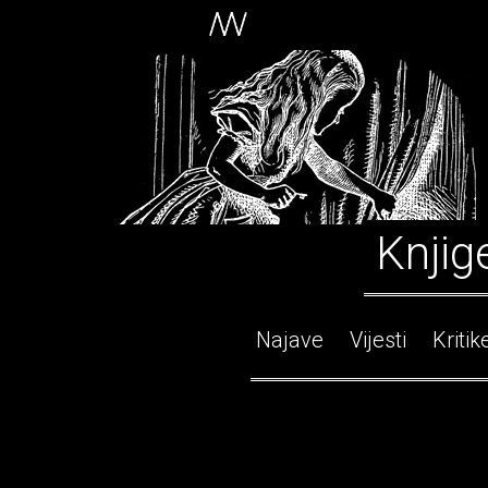
Knjig
Najave
Vijesti
Kritik