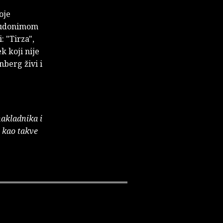
oje
seudonimom
 "Tirza",
k koji nije
berg živi i
nakladnika i
e kao takve