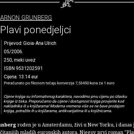
ARNON GRUNBERG
Plavi ponedjeljci
Prijevod: Gioia-Ana Ulrich
05/2006.
250, meki uvez
ISBN 9531202591
Cijena: 13.14 eur
Preračunato po fiksnom tečaju konverzije 7,53450 kuna za 1 euro
Cijene knjiga su informativnog karaktera, navodimo prvu cijenu po izlasku
knjige iz tiska. Preporučamo da cijene i dostupnost knjiga provjerite kod
nakladnika ili u knjižarama! Moderna vremena više se ne bave prodajom
knjiga, potražite ih u knjižarama, antikvarijatima ili u knjižnicama.
unberg
rođen je u Amsterdamu, živi u New Yorku, i danas 
jčitanijih mladih europskih autora. Njegov prvi roman "Pla