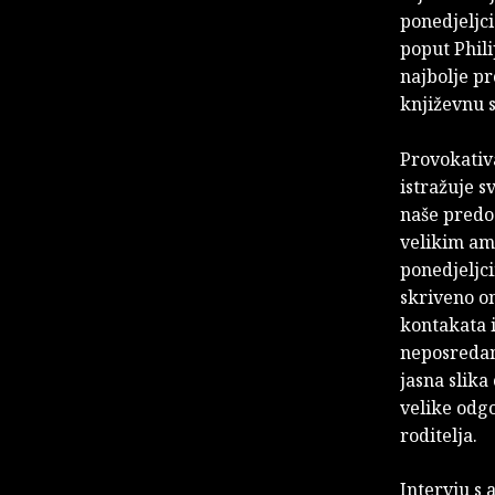
ponedjeljci
poput Phili
najbolje p
književnu s
Provokativ
istražuje s
naše predo
velikim am
ponedjeljci
skriveno on
kontakata i
neposredan,
jasna slika
velike odgo
roditelja.
Intervju s