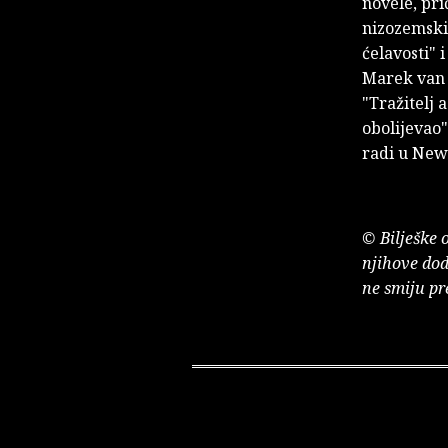
novele, pri
nizozemski
ćelavosti"
Marek van 
"Tražitelj 
obolijevao"
radi u New
© Bilješke 
njihove dod
ne smiju pr