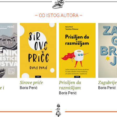
– OD ISTOG AUTORA –
Sirove priče
Prisiljen da
Zagabrijel
e i
razmišljam
Boris Perić
Boris Perić
Boris Perić