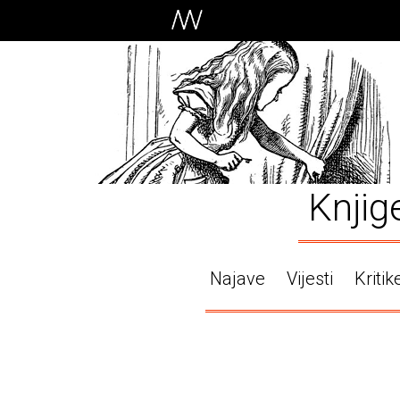
Knjig
Najave
Vijesti
Kritik