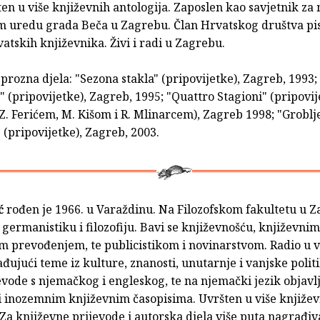
ten u više književnih antologija. Zaposlen kao savjetnik za
 uredu grada Beča u Zagrebu. Član Hrvatskog društva pis
atskih književnika. Živi i radi u Zagrebu.
prozna djela: "Sezona stakla" (pripovijetke), Zagreb, 1993;
 (pripovijetke), Zagreb, 1995; "Quattro Stagioni" (pripovij
Z. Ferićem, M. Kišom i R. Mlinarcem), Zagreb 1998; "Groblj
(pripovijetke), Zagreb, 2003.
ć
rođen je 1966. u Varaždinu. Na Filozofskom fakultetu u 
germanistiku i filozofiju. Bavi se književnošću, književnim
m prevođenjem, te publicistikom i novinarstvom. Radio u v
ađujući teme iz kulture, znanosti, unutarnje i vanjske polit
jevode s njemačkog i engleskog, te na njemački jezik objavl
i inozemnim književnim časopisima. Uvršten u više knjiže
 Za književne prijevode i autorska djela više puta nagrađiv