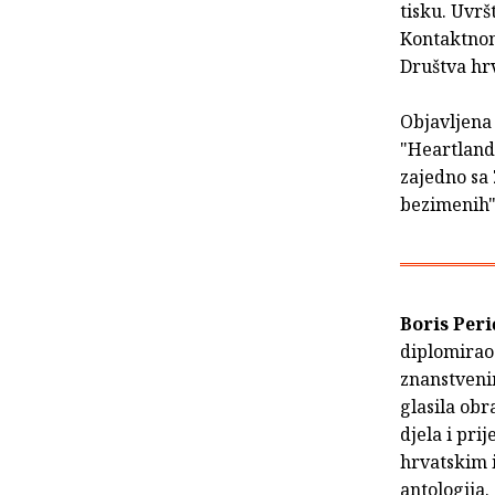
tisku. Uvrš
Kontaktnom
Društva hrv
Objavljena 
"Heartland"
zajedno sa 
bezimenih" 
Boris Peri
diplomirao 
znanstveni
glasila obr
djela i pri
hrvatskim 
antologija.