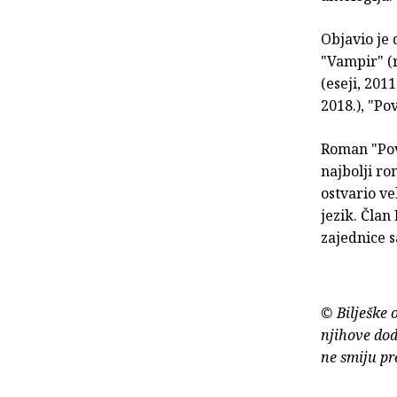
Objavio je 
"Vampir" (r
(eseji, 201
2018.), "Po
Roman "Povr
najbolji ro
ostvario v
jezik. Član
zajednice s
© Bilješke 
njihove dod
ne smiju pr