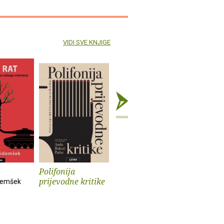
VIDI SVE KNJIGE
Polifonija
Prokleti muški
Iz života
prijevodne kritike
psa
demšek
Andrev Walden
Sander Kol