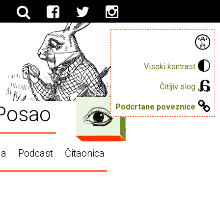
Visoki kontrast
Čitljiv slog
Posao
Podcrtane poveznice
ga
Podcast
Čitaonica