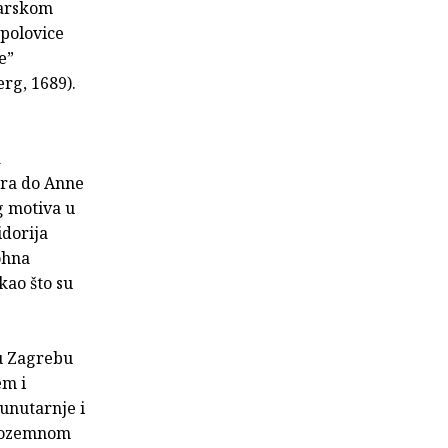
starskom
 polovice
e”
rg, 1689).
a
era do Anne
g motiva u
idorija
ohna
kao što su
 u Zagrebu
em i
 unutarnje i
 inozemnom