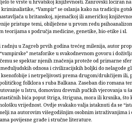
jelo te vrste u hrvatskoj književnosti. Žanrovski lociran 
i kriminalistike, “Vampir” se oslanja kako na tradiciju go
nastavljača u britanskoj, njemačkoj ili američkoj književnost
ije pristupe temi, obilježene u prvom redu psihoanalizom,
 teorijama s područja medicine, genetike, bio-etike i sl.
 radnju u Zagreb prvih godina trećeg milenija, autor prop
 “vampirske” metaforike u svakodnevnom govoru i doživlj
i čemu se spektar njenih značenja proteže od primarne sfe
međuljudskih odnosa i civilizacijskih boljki do nelagode g
ksenofobije i netrpeljivosti prema drugom/drukčijem ili, 
političkog folklora s ruba Balkana. Zaseban dio romana te
putovanje u Istru, domovinu drevnih pučkih vjerovanja u š
ntastičnih bića poput štriga, štriguna, mora ili krsnika, što 
ološku vrijednost. Ovdje svakako valja istaknuti da se “ist
elji na autorovim višegodišnjim osobnim istraživanjima i 
ama povijesne građe i stručne literature.