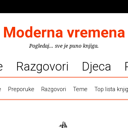
Moderna vremena
Pogledaj... sve je puno knjiga.
e
Razgovori
Djeca
e
Preporuke
Razgovori
Teme
Top lista knji