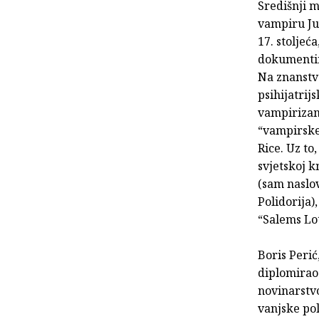
Središnji m
vampiru Ju
17. stoljeć
dokumentir
Na znanstv
psihijatrij
vampirizam,
“vampirske 
Rice. Uz to
svjetskoj k
(sam naslo
Polidorija)
“Salems Lo
Boris Perić
diplomirao 
novinarstvo
vanjske pol