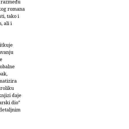
na razmeđu
tskog romana
i, tako i
 ali i
itkuje
avanju
re
lobalne
pak,
matizira
aroliku
knjizi daje
arski dio”
detaljnim