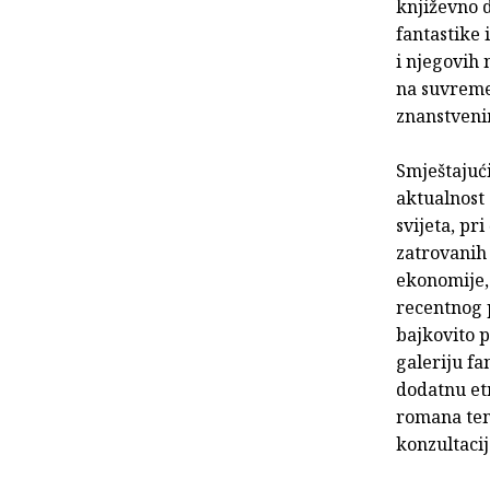
književno d
fantastike 
i njegovih 
na suvremen
znanstvenim
Smještajući
aktualnost
svijeta, pr
zatrovanih 
ekonomije, 
recentnog 
bajkovito 
galeriju fa
dodatnu etn
romana tem
konzultacij