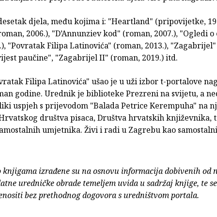
desetak djela, među kojima i: "Heartland" (pripovijetke, 199
oman, 2006.), "D’Annunziev kod" (roman, 2007.), "Ogledi o 
1.), "Povratak Filipa Latinovića" (roman, 2013.), "Zagabrijel
vijest paučine", "Zagabrijel II" (roman, 2019.) itd.
atak Filipa Latinovića" ušao je u uži izbor t-portalove na
man godine. Urednik je biblioteke Prezreni na svijetu, a n
eliki uspjeh s prijevodom "Balada Petrice Kerempuha" na 
 Hrvatskog društva pisaca, Društva hrvatskih književnika, 
amostalnih umjetnika. Živi i radi u Zagrebu kao samostaln
o knjigama izrađene su na osnovu informacija dobivenih od 
atne uredničke obrade temeljem uvida u sadržaj knjige, te s
enositi bez prethodnog dogovora s uredništvom portala.