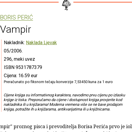
BORIS PERIĆ
Vampir
Nakladnik:
Naklada Ljevak
05/2006.
296, meki uvez
ISBN 9531787379
Cijena: 16.59 eur
Preračunato po fiksnom tečaju konverzije 7,53450 kuna za 1 euro
Cijene knjiga su informativnog karaktera, navodimo prvu cijenu po izlasku
knjige iz tiska. Preporučamo da cijene i dostupnost knjiga provjerite kod
nakladnika ili u knjižarama! Moderna vremena više se ne bave prodajom
knjiga, potražite ih u knjižarama, antikvarijatima ili u knjižnicama.
ir" proznog pisca i prevoditelja Borisa Perića prvo je iol