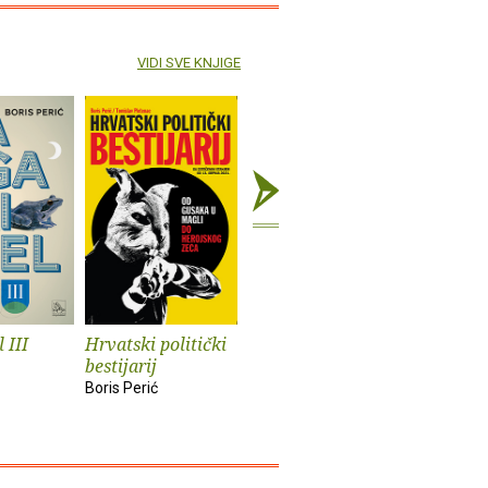
VIDI SVE KNJIGE
 III
Hrvatski politički
Kafkin podrum
Priručnik
bestijarij
ekstremis
Boris Perić
Boris Perić
Boris Perić