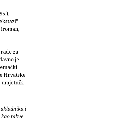
5.),
ekstazi"
" (roman,
grade za
edavno je
njemački
te Hrvatske
i umjetnik.
nakladnika i
e kao takve