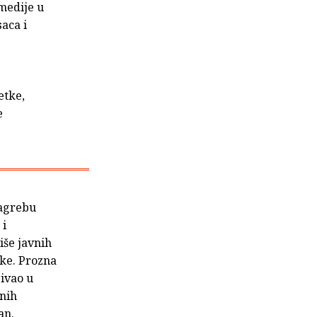
 medije u
aca i
etke,
e
Zagrebu
 i
iše javnih
ike. Prozna
jivao u
vnih
an.