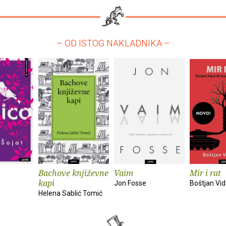
– OD ISTOG NAKLADNIKA –
Bachove književne
Vaim
Mir i rat
kapi
Jon Fosse
Boštjan Vi
Helena Sablić Tomić