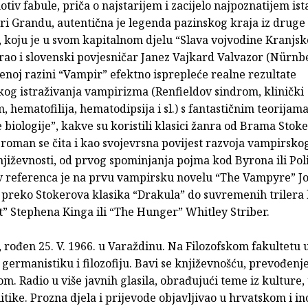
otiv fabule, priča o najstarijem i zacijelo najpoznatijem i
ri Grandu, autentična je legenda pazinskog kraja iz druge
a, koju je u svom kapitalnom djelu “Slava vojvodine Kranjsk
ao i slovenski povjesničar Janez Vajkard Valvazor (Nürnbe
enoj razini “Vampir” efektno isprepleće realne rezultate
skog istraživanja vampirizma (Renfieldov sindrom, klinički
 hematofilija, hematodipsija i sl.) s fantastičnim teorijam
biologije”, kakve su koristili klasici žanra od Brama Stok
, roman se čita i kao svojevrsna povijest razvoja vampirsko
njiževnosti, od prvog spominjanja pojma kod Byrona ili Pol
v referenca je na prvu vampirsku novelu “The Vampyre” J
, preko Stokerova klasika “Drakula” do suvremenih trilera 
t” Stephena Kinga ili “The Hunger” Whitley Striber.
, rođen 25. V. 1966. u Varaždinu. Na Filozofskom fakultetu
germanistiku i filozofiju. Bavi se književnošću, prevođenj
m. Radio u više javnih glasila, obrađujući teme iz kulture,
itike. Prozna djela i prijevode objavljivao u hrvatskom i