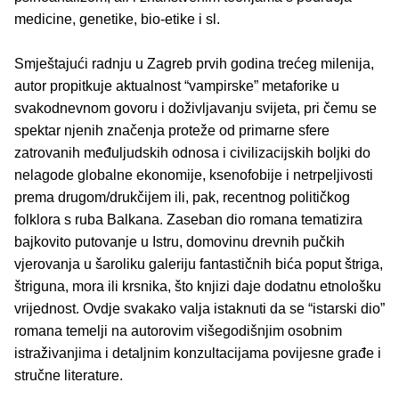
medicine, genetike, bio-etike i sl.
Smještajući radnju u Zagreb prvih godina trećeg milenija,
autor propitkuje aktualnost “vampirske” metaforike u
svakodnevnom govoru i doživljavanju svijeta, pri čemu se
spektar njenih značenja proteže od primarne sfere
zatrovanih međuljudskih odnosa i civilizacijskih boljki do
nelagode globalne ekonomije, ksenofobije i netrpeljivosti
prema drugom/drukčijem ili, pak, recentnog političkog
folklora s ruba Balkana. Zaseban dio romana tematizira
bajkovito putovanje u Istru, domovinu drevnih pučkih
vjerovanja u šaroliku galeriju fantastičnih bića poput štriga,
štriguna, mora ili krsnika, što knjizi daje dodatnu etnološku
vrijednost. Ovdje svakako valja istaknuti da se “istarski dio”
romana temelji na autorovim višegodišnjim osobnim
istraživanjima i detaljnim konzultacijama povijesne građe i
stručne literature.