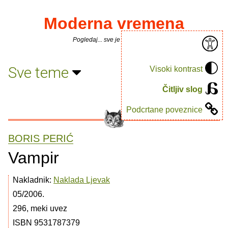
Moderna vremena
Pogledaj... sve je puno knjiga.
Sve teme
Visoki kontrast
Čitljiv slog
Podcrtane poveznice
BORIS PERIĆ
Vampir
Nakladnik:
Naklada Ljevak
05/2006.
296, meki uvez
ISBN 9531787379