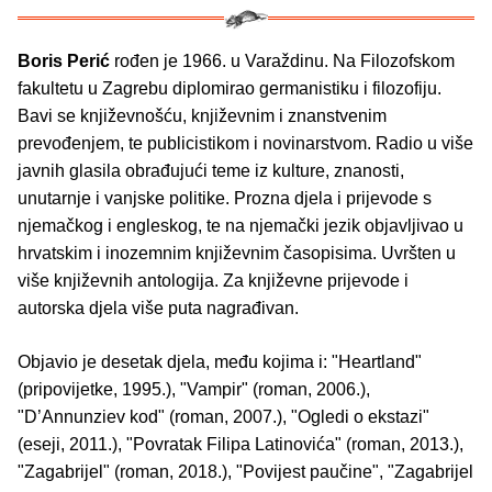
Boris Perić
rođen je 1966. u Varaždinu. Na Filozofskom
fakultetu u Zagrebu diplomirao germanistiku i filozofiju.
Bavi se književnošću, književnim i znanstvenim
prevođenjem, te publicistikom i novinarstvom. Radio u više
javnih glasila obrađujući teme iz kulture, znanosti,
unutarnje i vanjske politike. Prozna djela i prijevode s
njemačkog i engleskog, te na njemački jezik objavljivao u
hrvatskim i inozemnim književnim časopisima. Uvršten u
više književnih antologija. Za književne prijevode i
autorska djela više puta nagrađivan.
Objavio je desetak djela, među kojima i: "Heartland"
(pripovijetke, 1995.), "Vampir" (roman, 2006.),
"D’Annunziev kod" (roman, 2007.), "Ogledi o ekstazi"
(eseji, 2011.), "Povratak Filipa Latinovića" (roman, 2013.),
"Zagabrijel" (roman, 2018.), "Povijest paučine", "Zagabrijel