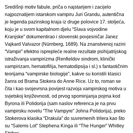
Središnji motiv fabule, priča o najstarijem i zacijelo
najpoznatijem istarskom vampiru Juri Grandu, autentična
je legenda pazinskog kraja iz druge polovice 17. stoljeća,
koju je u svom kapitalnom djelu “Slava vojvodine
Kranjske” dokumentirao i slovenski povjesničar Janez
Vajkard Valvazor (Nürnberg, 1689). Na znanstvenoj razini
“Vampir” efektno isprepleće realne rezultate psihijatrijskog
istraživanja vampirizma (Renfieldov sindrom, klinički
vampirizam, hematofilija, hematodipsija i sl.) s fantastičnim
teorijama “vampirske biologije”, kakve su koristili klasici
žanra od Brama Stokera do Anne Rice. Uz to, roman se
čita i kao svojevrsna povijest razvoja vampirskog motiva u
svjetskoj književnosti, od prvog spominjanja pojma kod
Byrona ili Polidorija (sam naslov referenca je na prvu
vampirsku novelu “The Vampyre” Johna Polidorija), preko
Stokerova klasika “Drakula” do suvremenih trilera kao što
su “Salems Lot” Stephena Kinga ili “The Hunger” Whitley