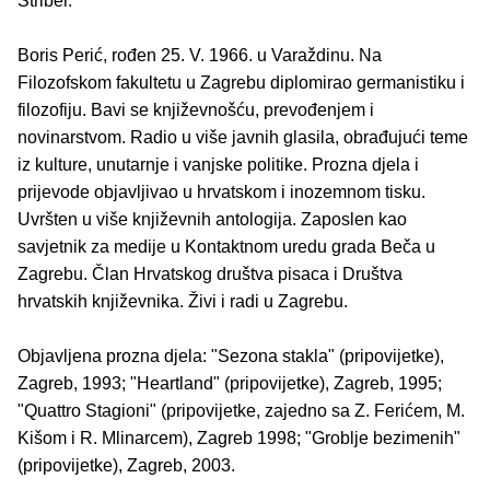
Striber.
Boris Perić, rođen 25. V. 1966. u Varaždinu. Na
Filozofskom fakultetu u Zagrebu diplomirao germanistiku i
filozofiju. Bavi se književnošću, prevođenjem i
novinarstvom. Radio u više javnih glasila, obrađujući teme
iz kulture, unutarnje i vanjske politike. Prozna djela i
prijevode objavljivao u hrvatskom i inozemnom tisku.
Uvršten u više književnih antologija. Zaposlen kao
savjetnik za medije u Kontaktnom uredu grada Beča u
Zagrebu. Član Hrvatskog društva pisaca i Društva
hrvatskih književnika. Živi i radi u Zagrebu.
Objavljena prozna djela: "Sezona stakla" (pripovijetke),
Zagreb, 1993; "Heartland" (pripovijetke), Zagreb, 1995;
"Quattro Stagioni" (pripovijetke, zajedno sa Z. Ferićem, M.
Kišom i R. Mlinarcem), Zagreb 1998; "Groblje bezimenih"
(pripovijetke), Zagreb, 2003.