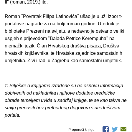
II" (roman, 2019.) itd.
Roman "Povratak Filipa Latinovića" ušao je u uži izbor t-
portalove nagrade za najbolji roman godine. Urednik je
biblioteke Prezreni na svijetu, a nedavno je ostvario veliki
uspjeh s prijevodom "Balada Petrice Kerempuha" na
njemački jezik. Član Hrvatskog društva pisaca, Društva
hrvatskih književnika, te Hrvatske zajednice samostalnih
umjetnika. Živi i radi u Zagrebu kao samostalni umjetnik.
© Bilješke o knjigama izrađene su na osnovu informacija
dobivenih od nakladnika i njihove dodatne uredničke
obrade temeljem uvida u sadržaj knjige, te se kao takve ne
smiju prenositi bez prethodnog dogovora s uredništvom
portala.
Preporuči knjigu