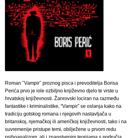
Roman "Vampir" proznog pisca i prevoditelja Borisa
Perića prvo je iole ozbiljno književno djelo te vrste u
hrvatskoj književnosti. Žanrovski lociran na razmeđu
fantastike i kriminalistike, “Vampir” se oslanja kako na
tradiciju gotskog romana i njegovih nastavljača u
britanskoj, njemačkoj ili američkoj književnosti, tako i na
suvremenije pristupe temi, obilježene u prvom redu
psihoanalizom, ali i znanstvenim teorijama s područja