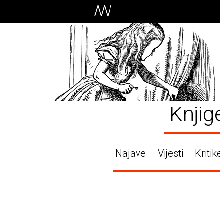
Knjig
Najave
Vijesti
Kritik