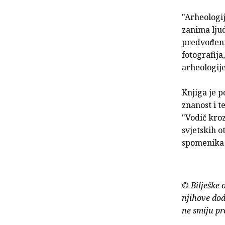
"Arheologij
zanima lju
predvođeni
fotografija
arheologije
Knjiga je p
znanost i t
"Vodič kroz
svjetskih o
spomenika v
© Bilješke 
njihove dod
ne smiju pr