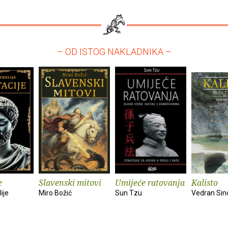
– OD ISTOG NAKLADNIKA –
e
Slavenski mitovi
Umijeće ratovanja
Kalisto
ije
Miro Božić
Sun Tzu
Vedran Sin