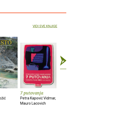
VIDI SVE KNJIGE
7 putovanja
Velike avanture
Naša Tro
malog Orehovića
ožić
Petra Kapović Vidmar,
Vedran Sin
Mauro Lacovich
Ljiljana Došen