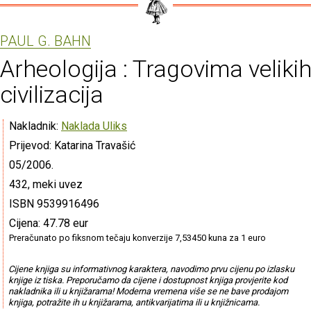
PAUL G. BAHN
Arheologija : Tragovima veliki
civilizacija
Nakladnik:
Naklada Uliks
Prijevod: Katarina Travašić
05/2006.
432, meki uvez
ISBN 9539916496
Cijena: 47.78 eur
Preračunato po fiksnom tečaju konverzije 7,53450 kuna za 1 euro
Cijene knjiga su informativnog karaktera, navodimo prvu cijenu po izlasku
knjige iz tiska. Preporučamo da cijene i dostupnost knjiga provjerite kod
nakladnika ili u knjižarama! Moderna vremena više se ne bave prodajom
knjiga, potražite ih u knjižarama, antikvarijatima ili u knjižnicama.