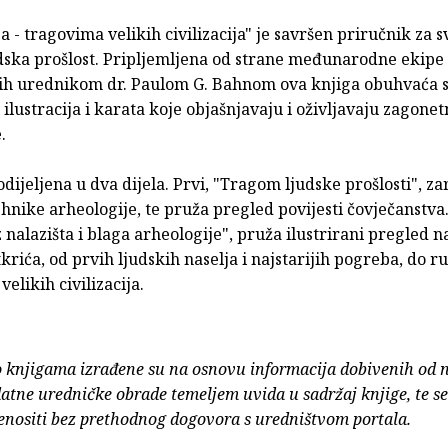
a - tragovima velikih civilizacija" je savršen priručnik za 
dska prošlost. Pripljemljena od strane međunarodne ekipe
h urednikom dr. Paulom G. Bahnom ova knjiga obuhvaća s
, ilustracija i karata koje objašnjavaju i oživljavaju zagone
.
odijeljena u dva dijela. Prvi, "Tragom ljudske prošlosti", za
ehnike arheologije, te pruža pregled povijesti čovječanstva.
 nalazišta i blaga arheologije", pruža ilustrirani pregled n
tkrića, od prvih ljudskih naselja i najstarijih pogreba, do r
elikih civilizacija.
o knjigama izrađene su na osnovu informacija dobivenih od 
atne uredničke obrade temeljem uvida u sadržaj knjige, te s
enositi bez prethodnog dogovora s uredništvom portala.