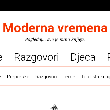
Moderna vremena
Pogledaj... sve je puno knjiga.
e
Razgovori
Djeca
e
Preporuke
Razgovori
Teme
Top lista knji