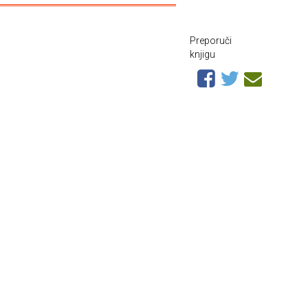
Preporuči
knjigu
h