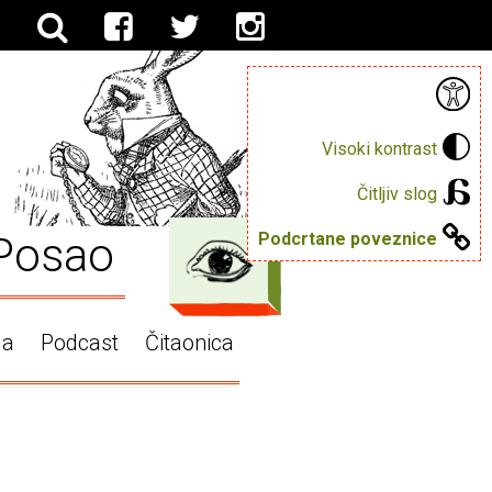
Visoki kontrast
Čitljiv slog
Posao
Podcrtane poveznice
ga
Podcast
Čitaonica