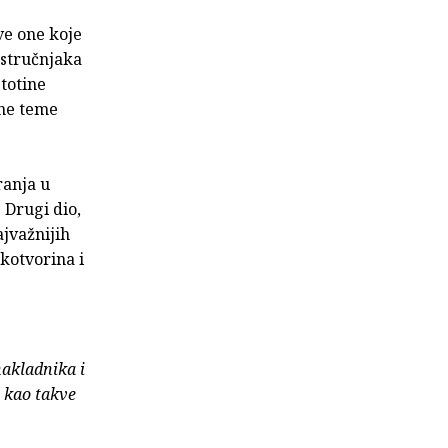
sve one koje
 stručnjaka
totine
tne teme
ranja u
 Drugi dio,
ajvažnijih
ukotvorina i
nakladnika i
e kao takve