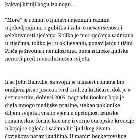
kakvoj birtiji bogu iza nogu…
"More" je roman o ljubavi i njezinim raznim
utjelovljenjima, o gubitku i žalu, o nesavršenosti i
selektivnosti sjećanja. Kolika je moć sjećanja sadržana
u riječima, toliko je i u oklijevanju, ponavljanju i tišini.
Priča je životna i nemilosrdna, puna istinske ljudske
nemoći pred ravnodušnošću svijeta.
Irac John Banville, sa svojih je trinaest romana bio
omiljeni pisac pisaca i tvrd orah za kritičare, dok je s
četrnaestim, dobivši 2005. nagradu Booker koja je
digla mnogo medijske prašine, stekao poklonike
diljem svijeta i vratio vjeru u opstojnost istinske
romaneskne forme kao one izvorno europske kreacije
u kojoj se ogleda i sažima bit ljudskog života,
čovjekova narav i sudbina. U maniri beckettovskog