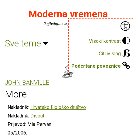
Moderna vremena
Pogledaj... sve je puno knjiga.
Sve teme
Visoki kontrast
Čitljiv slog
Podcrtane poveznice
JOHN BANVILLE
More
Nakladnik:
Hrvatsko filološko društvo
Nakladnik:
Disput
Prijevod: Mia Pervan
05/2006.