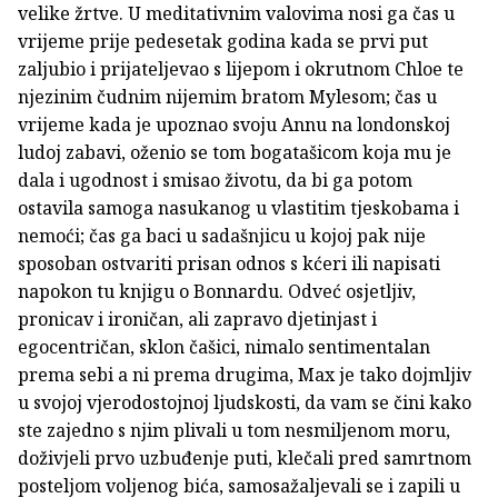
velike žrtve. U meditativnim valovima nosi ga čas u
vrijeme prije pedesetak godina kada se prvi put
zaljubio i prijateljevao s lijepom i okrutnom Chloe te
njezinim čudnim nijemim bratom Mylesom; čas u
vrijeme kada je upoznao svoju Annu na londonskoj
ludoj zabavi, oženio se tom bogatašicom koja mu je
dala i ugodnost i smisao životu, da bi ga potom
ostavila samoga nasukanog u vlastitim tjeskobama i
nemoći; čas ga baci u sadašnjicu u kojoj pak nije
sposoban ostvariti prisan odnos s kćeri ili napisati
napokon tu knjigu o Bonnardu. Odveć osjetljiv,
pronicav i ironičan, ali zapravo djetinjast i
egocentričan, sklon čašici, nimalo sentimentalan
prema sebi a ni prema drugima, Max je tako dojmljiv
u svojoj vjerodostojnoj ljudskosti, da vam se čini kako
ste zajedno s njim plivali u tom nesmiljenom moru,
doživjeli prvo uzbuđenje puti, klečali pred samrtnom
posteljom voljenog bića, samosažaljevali se i zapili u