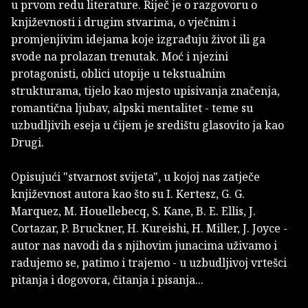
u prvom redu literature. Riječ je o razgovoru o
književnosti i drugim stvarima, o vječnim i
promjenjivim idejama koje izgrađuju život ili ga
svode na prolazan trenutak. Moć i njezini
protagonisti, oblici utopije u tekstualnim
strukturama, tijelo kao mjesto upisivanja značenja,
romantična ljubav, alpski mentalitet - teme su
uzbudljivih eseja u čijem je središtu glasovito ja kao
Drugi.
Opisujući "stvarnost svijeta", u kojoj nas zatječe
književnost autora kao što su I. Kertesz, G. G.
Marquez, M. Houellebecq, S. Kane, B. E. Ellis, J.
Cortazar, P. Bruckner, H. Kureishi, H. Miller, J. Joyce -
autor nas navodi da s njihovim junacima uživamo i
radujemo se, patimo i trajemo - u uzbudljivoj vrtešci
pitanja i dogovora, čitanja i pisanja...