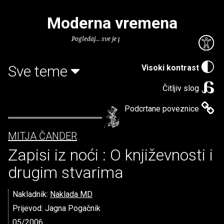
Moderna vremena
Pogledaj... sve je puno knjiga.
Sve teme
Visoki kontrast
Čitljiv slog
Podcrtane poveznice
MITJA ČANDER
Zapisi iz noći : O književnosti i
drugim stvarima
Nakladnik:
Naklada MD
Prijevod: Jagna Pogačnik
05/2006.