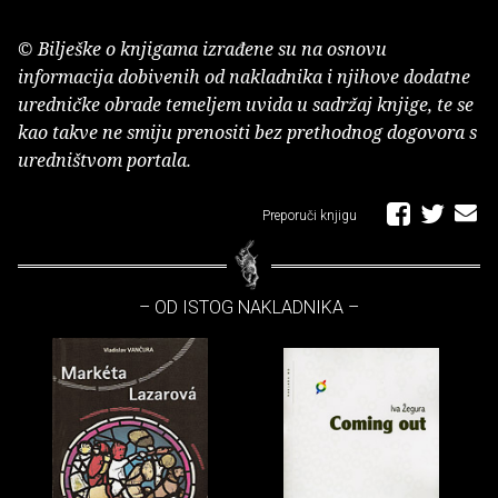
© Bilješke o knjigama izrađene su na osnovu
informacija dobivenih od nakladnika i njihove dodatne
uredničke obrade temeljem uvida u sadržaj knjige, te se
kao takve ne smiju prenositi bez prethodnog dogovora s
uredništvom portala.
Preporuči knjigu
– OD ISTOG NAKLADNIKA –