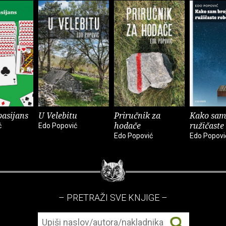
pasijans
U Velebitu
Priručnik za
Kako sam 
hodače
ružičaste
ć
Edo Popović
Edo Popović
Edo Popovi
– PRETRAŽI SVE KNJIGE –