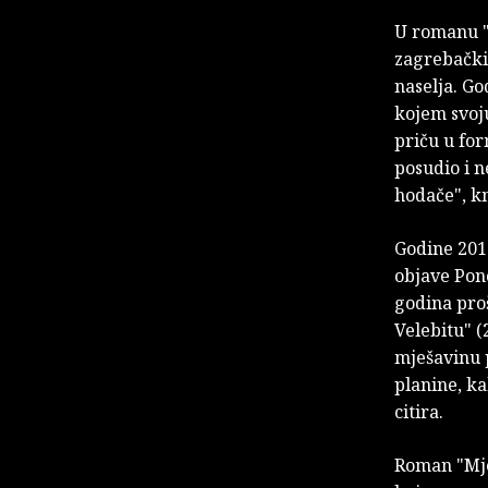
U romanu "
zagrebačkih
naselja. Go
kojem svoj
priču u fo
posudio i n
hodače", kn
Godine 2011
objave Pono
godina proš
Velebitu" (
mješavinu p
planine, ka
citira.
Roman "Mjes