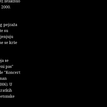
9); istaknuo
 2000.
og pejzaža
te su
mjenjuju
me se krše
ja se
eni pas"
le "Koncert
oman
006). U
kratkih
Betonske