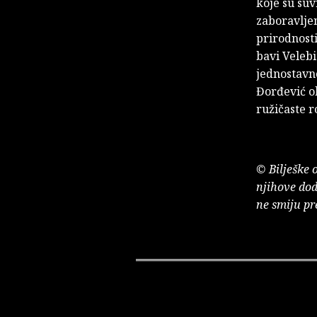
koje su suv
zaboravljen
prirodnosti
bavi Veleb
jednostavn
Đorđević ob
ružičaste r
© Bilješke 
njihove dod
ne smiju pr