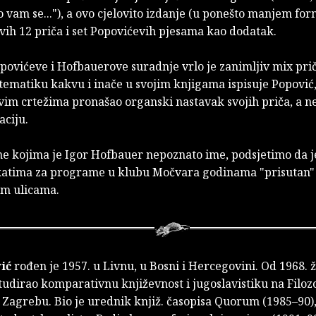
o vam se..."), a ovo cjelovito izdanje (u ponešto manjem fo
vih 12 priča i set Popovićevih pjesama kao dodatak.
povićeve i Hofbauerove suradnje vrlo je zanimljiv mix prič
ematiku kakvu i inače u svojim knjigama ispisuje Popović, i
im crtežima pronašao organski nastavak svojih priča, a n
aciju.
ne kojima je Igor Hofbauer nepoznato ime, podsjetimo da j
katima za programe u klubu Močvara godinama "prisutan"
m ulicama.
ić
rođen je 1957. u Livnu, u Bosni i Hercegovini. Od 1968. ž
tudirao komparativnu književnost i jugoslavistiku na Filo
 Zagrebu. Bio je urednik knjiž. časopisa Quorum (1985–90)