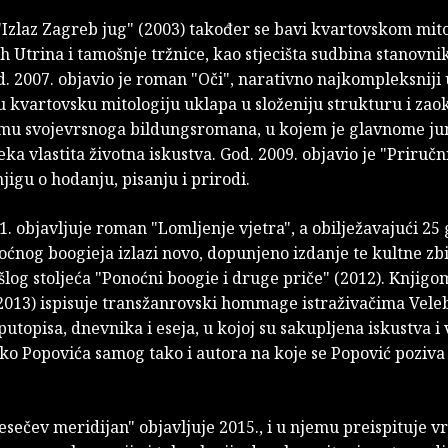
Izlaz Zagreb jug" (2003) također se bavi kvartovskom mit
 Utrina i tamošnje tržnice, kao stjecišta sudbina stanovni
d. 2007. objavio je roman "Oči", narativno najkompleksniji 
u kvartovsku mitologiju uklapa u složeniju strukturu i zao
rmu svojevrsnoga bildungsromana, u kojem je glavnome j
eka vlastita životna iskustva. God. 2009. objavio je "Priručn
jigu o hodanju, pisanju i prirodi.
. objavljuje roman "Lomljenje vjetra", a obilježavajući 25
ćnog boogieja izlazi novo, dopunjeno izdanje te kultne zb
log stoljeća "Ponoćni boogie i druge priče" (2012). Knjigo
2013) ispisuje transžanrovski hommage istraživačima Veleb
utopisa, dnevnika i eseja, u kojoj su sakupljena iskustva i
ko Popovića samog tako i autora na koje se Popović poziva 
ečev meridijan" objavljuje 2015., i u njemu preispituje vr