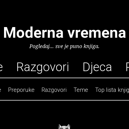
Moderna vremena
Pogledaj... sve je puno knjiga.
e
Razgovori
Djeca
e
Preporuke
Razgovori
Teme
Top lista knji