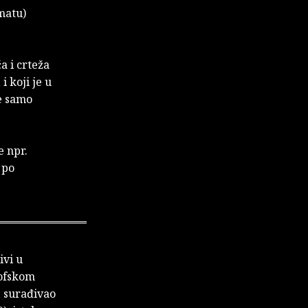
rmatu)
a i crteža
 koji je u
e samo
e npr.
 po
ivi u
zofskom
, surađivao