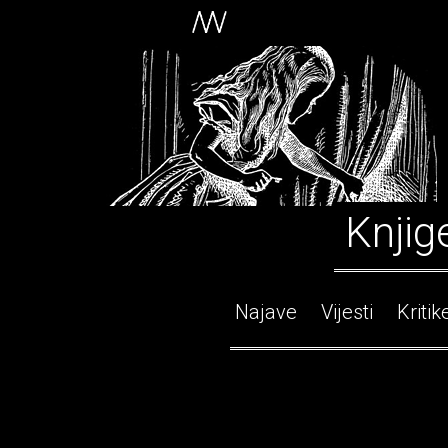
Knjig
Najave
Vijesti
Kritik