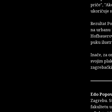
priče", "Ak
ukoričuje s
Rezultat Po
na urbanu t
Hofbauerov
puku ilustr
Inače, za o
svojim pla
zagrebački
Edo Popov
Zagrebu. S
fakultetu u