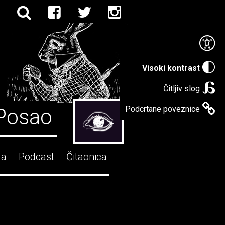
Visoki kontrast
Čitljiv slog
Posao
Podcrtane poveznice
ga
Podcast
Čitaonica