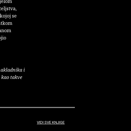
ijelom
eljstva,
kojoj se
ratkom
janom
jio
nakladnika i
e kao takve
VIDI SVE KNJIGE