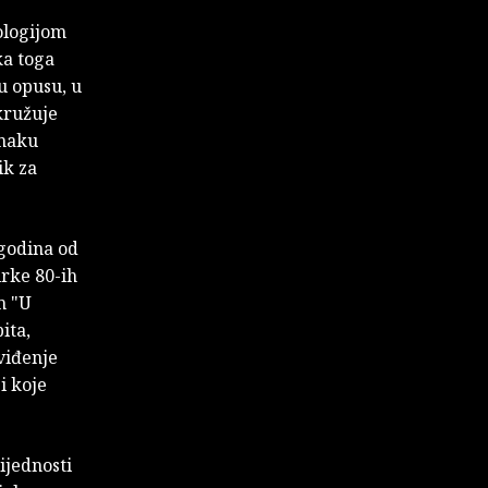
ologijom
ka toga
u opusu, u
kružuje
unaku
ik za
 godina od
irke 80-ih
m "U
ita,
 viđenje
i koje
ijednosti