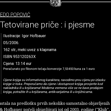
EDO POPOVIĆ
Tetovirane priče : i pjesme
Ilustracije: Igor Hofbauer
05/2006.
162 str., meki uvez s klapnama
ISBN 953120263X
Cijena: 13.14 eur
Preračunato po fiksnom tečaju konverzije 7,53450 kuna za 1 euro
Cijene knjiga su informativnog karaktera, navodimo prvu cijenu po izlasku
knjige iz tiska. Preporučamo da cijene i dostupnost knjiga provjerite kod
nakladnika ili u knjižarama! Moderna vremena više se ne bave prodajom
knjiga, potražite ih u knjižarama, antikvarijatima ili u knjižnicama.
astala na predlošku prvih nekoliko samostalno objavljenih 
& Hofbauer počeli objavljivati još od 2003. godine ("Klub"