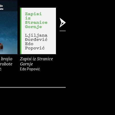
brojio
Zapisi iz Stranice
Čovjek i planina
Poglavni
 robote
Gornje
Edo Popović
Edo Popovi
ć
Edo Popović