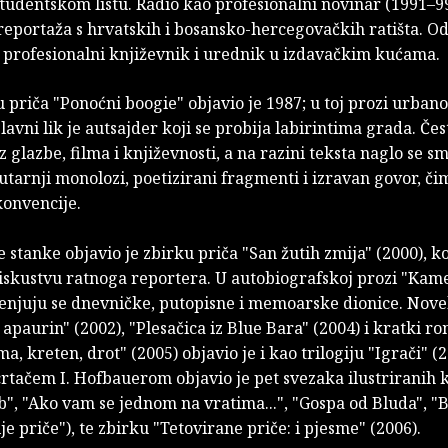
Studentskom listu. Radio kao profesionalni novinar (1991–9
reportaža s hrvatskih i bosansko-hercegovačkih ratišta. Od
o profesionalni književnik i urednik u izdavačkim kućama.
 priča "Ponoćni boogie" objavio je 1987; u toj prozi urban
glavni lik je autsajder koji se probija labirintima grada. Čes
z glazbe, filma i književnosti, a na razini teksta naglo se s
nutarnji monolozi, poetizirani fragmenti i izravan govor, či
konvencije.
stanke objavio je zbirku priča "San žutih zmija" (2000), ko
 iskustvu ratnoga reportera. U autobiografskoj prozi "Kam
jenjuju se dnevničke, putopisne i memoarske dionice. Nove
i apaurin" (2002), "Plesačica iz Blue Bara" (2004) i kratki r
a, kreten, drot" (2005) objavio je i kao trilogiju "Igrači" (2
crtačem I. Hofbauerom objavio je pet svezaka ilustriranih 
b", "Ako vam se jednom na vratima...", "Gospa od Bluda", "
ije priče"), te zbirku "Tetovirane priče: i pjesme" (2006).