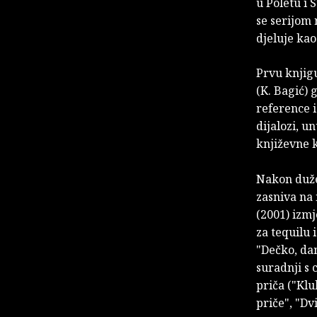
u Poletu i 
se serijom 
djeluje ka
Prvu knjigu
(K. Bagić) 
reference i
dijalozi, u
književne 
Nakon duže 
zasniva na
(2001) izm
za tequilu 
"Dečko, dam
suradnji s 
priča ("Klu
priče", "Dv