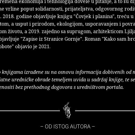
remena ekonomija i tehnologija dovele u pitanje, a to su d
e vrline poput solidarnosti, prijateljstva, odgovornog rodit
. 2018. godine objavljuje knjigu "Čovjek i planina", treću u 
itom, a usput i prirodom, ekologijom, usporavanjem i pov
om životu, a 2019. zajedno sa suprugom, arhitekticom Ljil
javljuje "Zapise iz Stranice Gornje". Roman "Kako sam bro
obote" objavio je 2021.
o knjigama izrađene su na osnovu informacija dobivenih od 
atne uredničke obrade temeljem uvida u sadržaj knjige, te s
enositi bez prethodnog dogovora s uredništvom portala.
– OD ISTOG AUTORA –