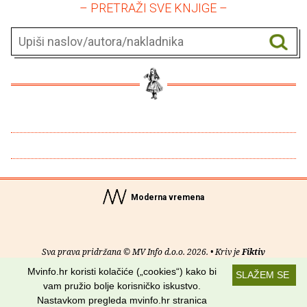
– PRETRAŽI SVE KNJIGE –
Moderna vremena
Sva prava pridržana © MV Info d.o.o. 2026. • Kriv je
Fiktiv
Mvinfo.hr koristi kolačiće („cookies“) kako bi
SLAŽEM SE
O nama
•
Pomoć
•
Uvjeti korištenja
•
RSS kanali
vam pružio bolje korisničko iskustvo.
Nastavkom pregleda mvinfo.hr stranica
Potraži nas na: