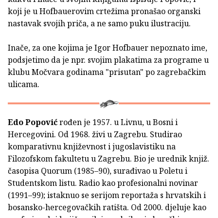
koji je u Hofbauerovim crtežima pronašao organski
nastavak svojih priča, a ne samo puku ilustraciju.
Inače, za one kojima je Igor Hofbauer nepoznato ime,
podsjetimo da je npr. svojim plakatima za programe u
klubu Močvara godinama "prisutan" po zagrebačkim
ulicama.
Edo Popović
rođen je 1957. u Livnu, u Bosni i
Hercegovini. Od 1968. živi u Zagrebu. Studirao
komparativnu književnost i jugoslavistiku na
Filozofskom fakultetu u Zagrebu. Bio je urednik knjiž.
časopisa Quorum (1985–90), surađivao u Poletu i
Studentskom listu. Radio kao profesionalni novinar
(1991–99); istaknuo se serijom reportaža s hrvatskih i
bosansko-hercegovačkih ratišta. Od 2000. djeluje kao