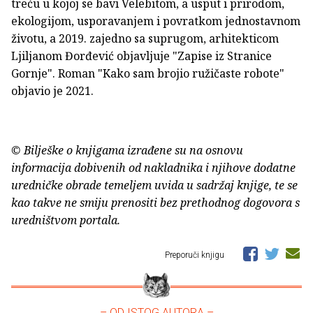
treću u kojoj se bavi Velebitom, a usput i prirodom,
ekologijom, usporavanjem i povratkom jednostavnom
životu, a 2019. zajedno sa suprugom, arhitekticom
Ljiljanom Đorđević objavljuje "Zapise iz Stranice
Gornje". Roman "Kako sam brojio ružičaste robote"
objavio je 2021.
© Bilješke o knjigama izrađene su na osnovu
informacija dobivenih od nakladnika i njihove dodatne
uredničke obrade temeljem uvida u sadržaj knjige, te se
kao takve ne smiju prenositi bez prethodnog dogovora s
uredništvom portala.
Preporuči knjigu
– OD ISTOG AUTORA –