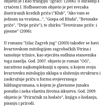
objavio je i kao trilogiju "Igrači" (2006). U suradnji s
crtačem I. Hofbauerom objavio je pet svezaka
ilustriranih kratkih priča ("Klub", "Ako vam se
jednom na vratima...", "Gospa od Bluda", "Betonske
priče", "Dvije priče"), te zbirku "Tetovirane priče: i
pjesme" (2006).
U romanu "Izlaz Zagreb jug" (2003) također se bavi
kvartovskom mitologijom zagrebačkih Utrina i
tamošnje tržnice, kao stjecišta sudbina stanovnika
toga naselja. God. 2007. objavio je roman "Oči",
narativno najkompleksniji u opusu, u kojem svoju
kvartovsku mitologiju uklapa u složeniju strukturu i
zaokružuje priču u formu svojevrsnoga
bildungsromana, u kojem je glavnome junaku
posudio i neka vlastita životna iskustva. God. 2009.
objavio je "Priručnik za hodače", knjigu o hodanju,
pisanju i prirodi.