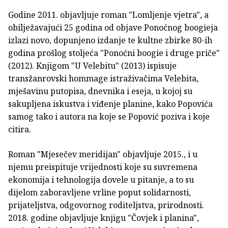
Godine 2011. objavljuje roman "Lomljenje vjetra", a
obilježavajući 25 godina od objave Ponoćnog boogieja
izlazi novo, dopunjeno izdanje te kultne zbirke 80-ih
godina prošlog stoljeća "Ponoćni boogie i druge priče"
(2012). Knjigom "U Velebitu" (2013) ispisuje
transžanrovski hommage istraživačima Velebita,
mješavinu putopisa, dnevnika i eseja, u kojoj su
sakupljena iskustva i viđenje planine, kako Popovića
samog tako i autora na koje se Popović poziva i koje
citira.
Roman "Mjesečev meridijan" objavljuje 2015., i u
njemu preispituje vrijednosti koje su suvremena
ekonomija i tehnologija dovele u pitanje, a to su
dijelom zaboravljene vrline poput solidarnosti,
prijateljstva, odgovornog roditeljstva, prirodnosti.
2018. godine objavljuje knjigu "Čovjek i planina",