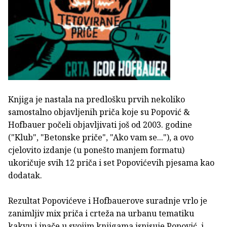
Knjiga je nastala na predlošku prvih nekoliko
samostalno objavljenih priča koje su Popović &
Hofbauer počeli objavljivati još od 2003. godine
("Klub", "Betonske priče", "Ako vam se..."), a ovo
cjelovito izdanje (u ponešto manjem formatu)
ukoričuje svih 12 priča i set Popovićevih pjesama kao
dodatak.
Rezultat Popovićeve i Hofbauerove suradnje vrlo je
zanimljiv mix priča i crteža na urbanu tematiku
kakvu i inače u svojim knjigama ispisuje Popović, i