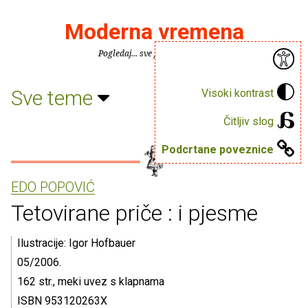
Moderna vremena
Pogledaj... sve je puno knjiga.
Sve teme
Visoki kontrast
Čitljiv slog
Podcrtane poveznice
EDO POPOVIĆ
Tetovirane priče : i pjesme
Ilustracije: Igor Hofbauer
05/2006.
162 str., meki uvez s klapnama
ISBN 953120263X