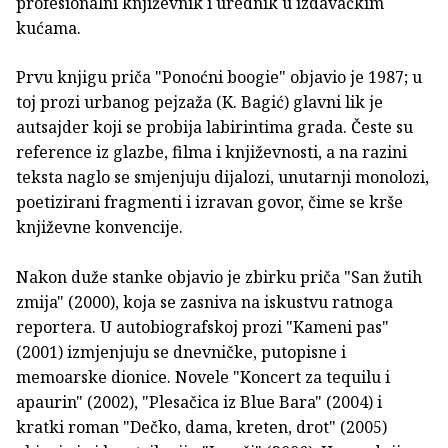
profesionalni književnik i urednik u izdavačkim
kućama.
Prvu knjigu priča "Ponoćni boogie" objavio je 1987; u
toj prozi urbanog pejzaža (K. Bagić) glavni lik je
autsajder koji se probija labirintima grada. Česte su
reference iz glazbe, filma i književnosti, a na razini
teksta naglo se smjenjuju dijalozi, unutarnji monolozi,
poetizirani fragmenti i izravan govor, čime se krše
književne konvencije.
Nakon duže stanke objavio je zbirku priča "San žutih
zmija" (2000), koja se zasniva na iskustvu ratnoga
reportera. U autobiografskoj prozi "Kameni pas"
(2001) izmjenjuju se dnevničke, putopisne i
memoarske dionice. Novele "Koncert za tequilu i
apaurin" (2002), "Plesačica iz Blue Bara" (2004) i
kratki roman "Dečko, dama, kreten, drot" (2005)