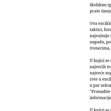
školskim ig
prate tinej
Ova enciklo
taktici, fo
najvažnije 
napadu, po
trenerima, 
U knjizi se
najvećih t
najveće no
ćete u enci
u par sekun
"Pronađite 
informacij
U knjizi se