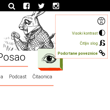
Visoki kontrast
Čitljiv slog
Posao
Podcrtane poveznice
ga
Podcast
Čitaonica