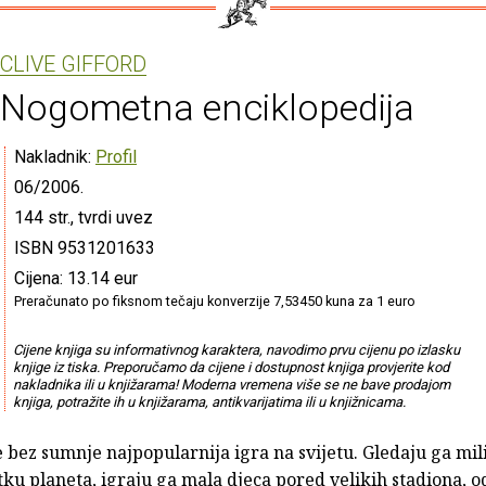
CLIVE GIFFORD
Nogometna enciklopedija
Nakladnik:
Profil
06/2006.
144 str., tvrdi uvez
ISBN 9531201633
Cijena: 13.14 eur
Preračunato po fiksnom tečaju konverzije 7,53450 kuna za 1 euro
Cijene knjiga su informativnog karaktera, navodimo prvu cijenu po izlasku
knjige iz tiska. Preporučamo da cijene i dostupnost knjiga provjerite kod
nakladnika ili u knjižarama! Moderna vremena više se ne bave prodajom
knjiga, potražite ih u knjižarama, antikvarijatima ili u knjižnicama.
bez sumnje najpopularnija igra na svijetu. Gledaju ga mili
u planeta, igraju ga mala djeca pored velikih stadiona, o