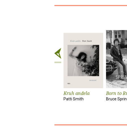
Kruh anđela
Born to R
Patti Smith
Bruce Spri