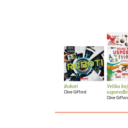
Roboti
Velika kn
usporedbi
Clive Gifford
Clive Giffor