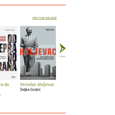
VIDI SVE KNJIGE
ra do
Većeslav Holjevac
Tom Lake
Mrzim / 
knjige
Željka Godeč
Ann Patchett
o
Mariajo Ilu