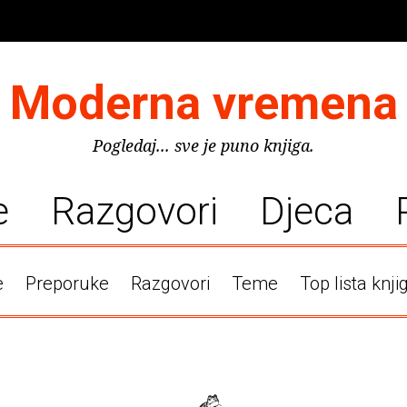
Moderna vremena
Pogledaj... sve je puno knjiga.
e
Razgovori
Djeca
e
Preporuke
Razgovori
Teme
Top lista knji