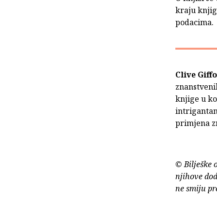
kraju knji
podacima.
Clive Giff
znanstveni
knjige u ko
intrigantan
primjena z
© Bilješke 
njihove dod
ne smiju pr