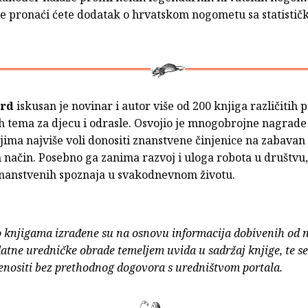
ge pronaći ćete dodatak o hrvatskom nogometu sa statistič
ord
iskusan je novinar i autor više od 200 knjiga različitih 
h tema za djecu i odrasle. Osvojio je mnogobrojne nagrade 
jima najviše voli donositi znanstvene činjenice na zabavan 
 način. Posebno ga zanima razvoj i uloga robota u društvu,
nanstvenih spoznaja u svakodnevnom životu.
o knjigama izrađene su na osnovu informacija dobivenih od 
atne uredničke obrade temeljem uvida u sadržaj knjige, te s
enositi bez prethodnog dogovora s uredništvom portala.