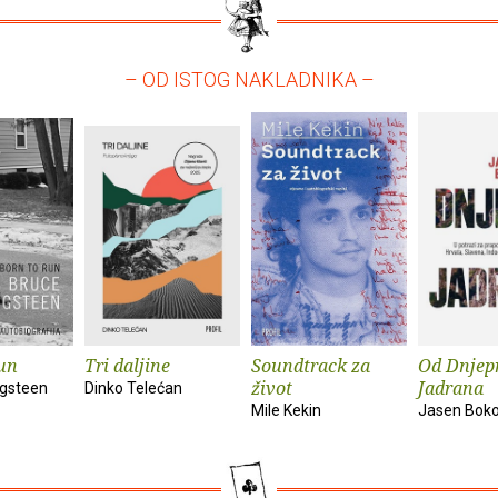
– OD ISTOG NAKLADNIKA –
un
Tri daljine
Soundtrack za
Od Dnjep
život
Jadrana
ngsteen
Dinko Telećan
Mile Kekin
Jasen Bok