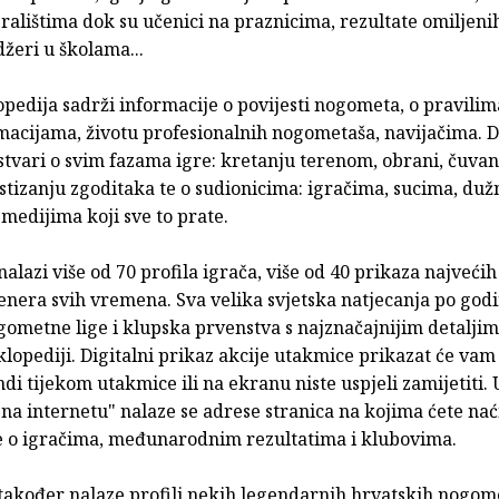
ralištima dok su učenici na praznicima, rezultate omiljen
džeri u školama...
pedija sadrži informacije o povijesti nogometa, o pravilim
rmacijama, životu profesionalnih nogometaša, navijačima. 
stvari o svim fazama igre: kretanju terenom, obrani, čuvan
stizanju zgoditaka te o sudionicima: igračima, sucima, duž
medijima koji sve to prate.
 nalazi više od 70 profila igrača, više od 40 prikaza najveći
renera svih vremena. Sva velika svjetska natjecanja po god
gometne lige i klupska prvenstva s najznačajnijim detalji
klopediji. Digitalni prikaz akcije utakmice prikazat će vam
di tijekom utakmice ili na ekranu niste uspjeli zamijetiti. 
na internetu" nalaze se adrese stranica na kojima ćete nać
e o igračima, međunarodnim rezultatima i klubovima.
 također nalaze profili nekih legendarnih hrvatskih nogom