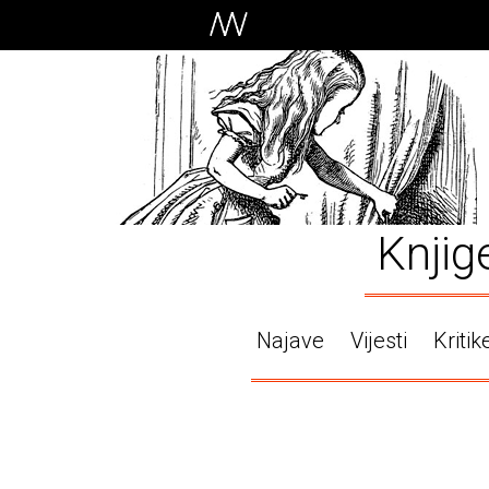
Knjig
Najave
Vijesti
Kritik