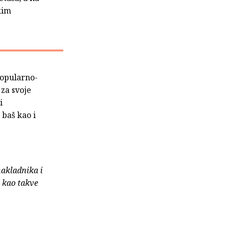
kim
popularno-
za svoje
i
 baš kao i
nakladnika i
e kao takve