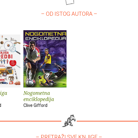
– OD ISTOG AUTORA –
jiga
Nogometna
enciklopedija
d
Clive Gifford
– PRETRAŽI SVE KNJIGE –