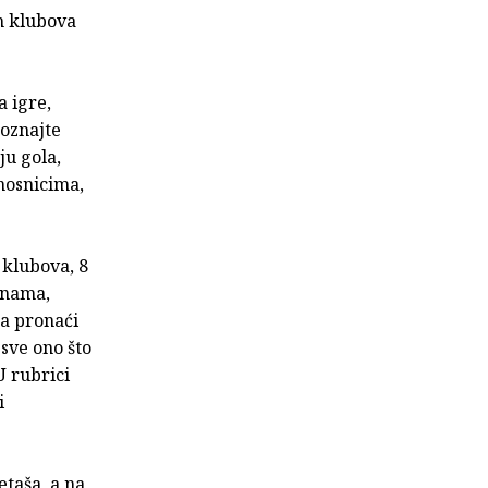
ih klubova
a igre,
Doznajte
ju gola,
nosnicima,
h klubova, 8
inama,
ma pronaći
 sve ono što
U rubrici
i
etaša, a na