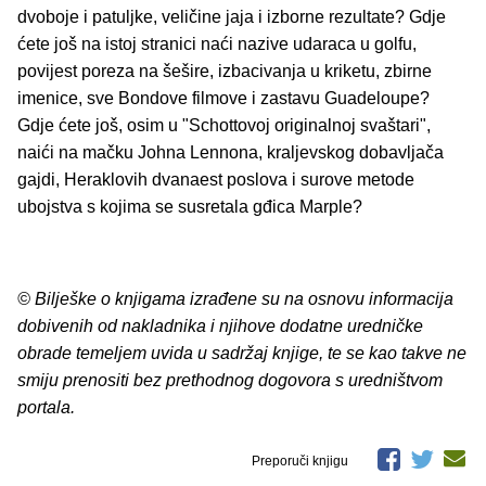
dvoboje i patuljke, veličine jaja i izborne rezultate? Gdje
ćete još na istoj stranici naći nazive udaraca u golfu,
povijest poreza na šešire, izbacivanja u kriketu, zbirne
imenice, sve Bondove filmove i zastavu Guadeloupe?
Gdje ćete još, osim u "Schottovoj originalnoj svaštari",
naići na mačku Johna Lennona, kraljevskog dobavljača
gajdi, Heraklovih dvanaest poslova i surove metode
ubojstva s kojima se susretala gđica Marple?
© Bilješke o knjigama izrađene su na osnovu informacija
dobivenih od nakladnika i njihove dodatne uredničke
obrade temeljem uvida u sadržaj knjige, te se kao takve ne
smiju prenositi bez prethodnog dogovora s uredništvom
portala.
Preporuči knjigu