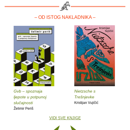
– OD ISTOG NAKLADNIKA –
Gvb – spoznaja
Nietzsche s
ljepote u potpunoj
Trešnjevke
slučajnosti
Kristijan Vujičić
Želimir Periš
VIDI SVE KNJIGE