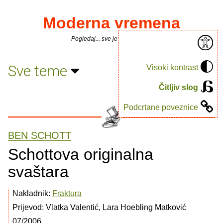
Moderna vremena
Pogledaj... sve je puno knjiga.
Sve teme
Visoki kontrast
Čitljiv slog
Podcrtane poveznice
BEN SCHOTT
Schottova originalna
svaštara
Nakladnik:
Fraktura
Prijevod: Vlatka Valentić, Lara Hoebling Matković
07/2006.