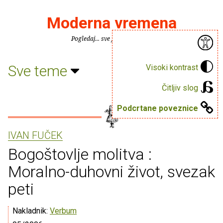
Moderna vremena
Pogledaj... sve je puno knjiga.
Sve teme
Visoki kontrast
Čitljiv slog
Podcrtane poveznice
IVAN FUČEK
Bogoštovlje molitva :
Moralno-duhovni život, svezak
peti
Nakladnik:
Verbum