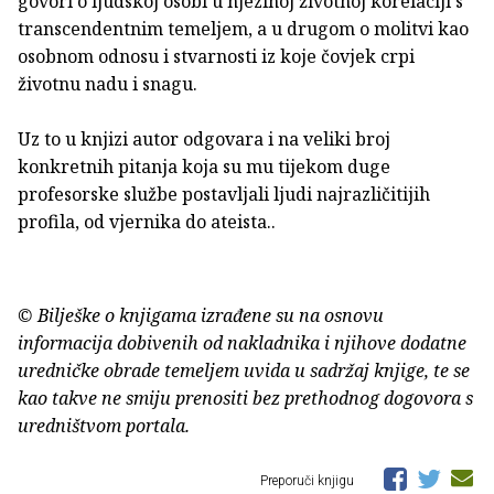
govori o ljudskoj osobi u njezinoj životnoj korelaciji s
transcendentnim temeljem, a u drugom o molitvi kao
osobnom odnosu i stvarnosti iz koje čovjek crpi
životnu nadu i snagu.
Uz to u knjizi autor odgovara i na veliki broj
konkretnih pitanja koja su mu tijekom duge
profesorske službe postavljali ljudi najrazličitijih
profila, od vjernika do ateista..
© Bilješke o knjigama izrađene su na osnovu
informacija dobivenih od nakladnika i njihove dodatne
uredničke obrade temeljem uvida u sadržaj knjige, te se
kao takve ne smiju prenositi bez prethodnog dogovora s
uredništvom portala.
Preporuči knjigu