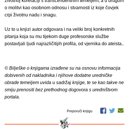
životnoj korelaciji s transcendentnim temeljem, a u drugom
o molitvi kao osobnom odnosu i stvarnosti iz koje čovjek
crpi životnu nadu i snagu.
Uz to u knjizi autor odgovara i na veliki broj konkretnih
pitanja koja su mu tijekom duge profesorske službe
postavljali ljudi najrazličitijih profila, od vjernika do ateista..
© Bilješke o knjigama izrađene su na osnovu informacija
dobivenih od nakladnika i njihove dodatne uredničke
obrade temeljem uvida u sadržaj knjige, te se kao takve ne
smiju prenositi bez prethodnog dogovora s uredništvom
portala.
Preporuči knjigu