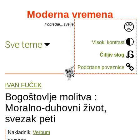
Moderna vremena
Pogledaj... sve je puno knjiga.
Sve teme
Visoki kontrast
Čitljiv slog
Podcrtane poveznice
IVAN FUČEK
Bogoštovlje molitva :
Moralno-duhovni život,
svezak peti
Nakladnik:
Verbum